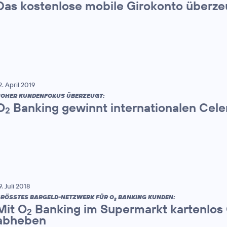
Das kostenlose mobile Girokonto überze
2. April 2019
OHER KUNDENFOKUS ÜBERZEUGT:
O
Banking gewinnt internationalen Cel
2
9. Juli 2018
RÖSSTES BARGELD-NETZWERK FÜR O
BANKING KUNDEN:
2
Mit O
Banking im Supermarkt kartenlos 
2
abheben