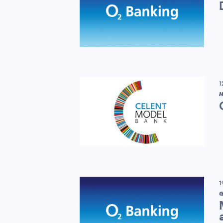
1
H
1
G