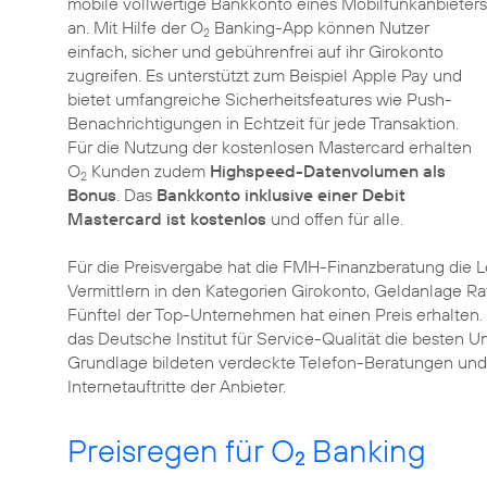
mobile vollwertige Bankkonto eines Mobilfunkanbieters
an. Mit Hilfe der O
Banking-App können Nutzer
2
einfach, sicher und gebührenfrei auf ihr Girokonto
zugreifen. Es unterstützt zum Beispiel Apple Pay und
bietet umfangreiche Sicherheitsfeatures wie Push-
Benachrichtigungen in Echtzeit für jede Transaktion.
Für die Nutzung der kostenlosen Mastercard erhalten
O
Kunden zudem
Highspeed-Datenvolumen als
2
Bonus
. Das
Bankkonto inklusive einer Debit
Mastercard ist kostenlos
und offen für alle.
Für die Preisvergabe hat die FMH-Finanzberatung die L
Vermittlern in den Kategorien Girokonto, Geldanlage Rat
Fünftel der Top-Unternehmen hat einen Preis erhalten. 
das Deutsche Institut für Service-Qualität die beste
Grundlage bildeten verdeckte Telefon-Beratungen und 
Internetauftritte der Anbieter.
Preisregen für O
Banking
2