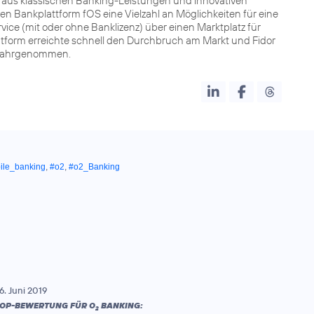
 aus klassischen Banking-Leistungen und innovativen
len Bankplattform fOS eine Vielzahl an Möglichkeiten für eine
ice (mit oder ohne Banklizenz) über einen Marktplatz für
atform erreichte schnell den Durchbruch am Markt und Fidor
e wahrgenommen.
ile_banking
,
#o2
,
#o2_Banking
6. Juni 2019
OP-BEWERTUNG FÜR O
BANKING:
2