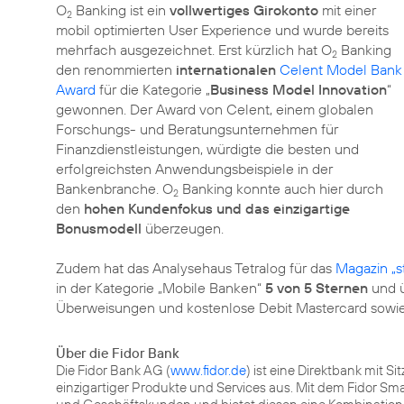
O
Banking ist ein
vollwertiges Girokonto
mit einer
2
mobil optimierten User Experience und wurde bereits
mehrfach ausgezeichnet. Erst kürzlich hat O
Banking
2
den renommierten
internationalen
Celent Model Bank
Award
für die Kategorie „
Business Model Innovation
“
gewonnen. Der Award von Celent, einem globalen
Forschungs- und Beratungsunternehmen für
Finanzdienstleistungen, würdigte die besten und
erfolgreichsten Anwendungsbeispiele in der
Bankenbranche. O
Banking konnte auch hier durch
2
den
hohen Kundenfokus und das einzigartige
Bonusmodell
überzeugen.
Zudem hat das Analysehaus Tetralog für das
Magazin „s
in der Kategorie „Mobile Banken“
5 von 5 Sternen
und ü
Überweisungen und kostenlose Debit Mastercard sowie
Über die Fidor Bank
Die Fidor Bank AG (
www.fidor.de
) ist eine Direktbank mit S
einzigartiger Produkte und Services aus. Mit dem Fidor Sma