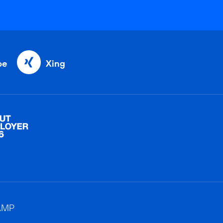
be
Xing
AMP