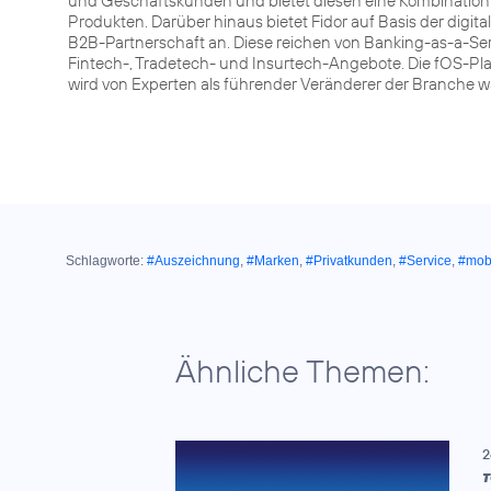
und Geschäftskunden und bietet diesen eine Kombination
Produkten. Darüber hinaus bietet Fidor auf Basis der digita
B2B-Partnerschaft an. Diese reichen von Banking-as-a-Serv
Fintech-, Tradetech- und Insurtech-Angebote. Die fOS-Pl
wird von Experten als führender Veränderer der Branch
Schlagworte:
#Auszeichnung
,
#Marken
,
#Privatkunden
,
#Service
,
#mob
Ähnliche Themen:
2
T