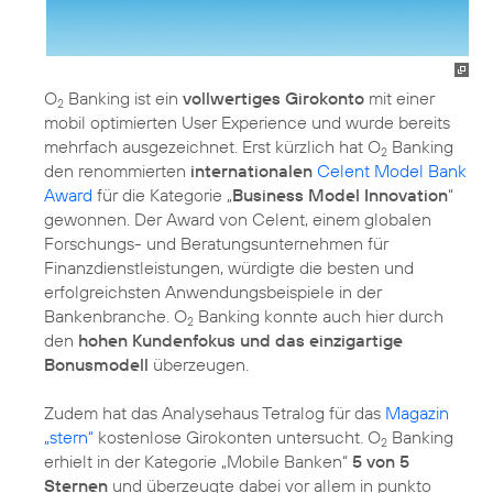
O
Banking ist ein
vollwertiges Girokonto
mit einer
2
mobil optimierten User Experience und wurde bereits
mehrfach ausgezeichnet. Erst kürzlich hat O
Banking
2
den renommierten
internationalen
Celent Model Bank
Award
für die Kategorie „
Business Model Innovation
“
gewonnen. Der Award von Celent, einem globalen
Forschungs- und Beratungsunternehmen für
Finanzdienstleistungen, würdigte die besten und
erfolgreichsten Anwendungsbeispiele in der
Bankenbranche. O
Banking konnte auch hier durch
2
den
hohen Kundenfokus und das einzigartige
Bonusmodell
überzeugen.
Zudem hat das Analysehaus Tetralog für das
Magazin
„stern“
kostenlose Girokonten untersucht. O
Banking
2
erhielt in der Kategorie „Mobile Banken“
5 von 5
Sternen
und überzeugte dabei vor allem in punkto