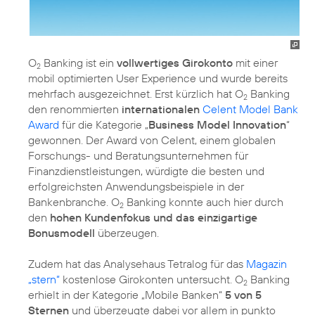
O
Banking ist ein
vollwertiges Girokonto
mit einer
2
mobil optimierten User Experience und wurde bereits
mehrfach ausgezeichnet. Erst kürzlich hat O
Banking
2
den renommierten
internationalen
Celent Model Bank
Award
für die Kategorie „
Business Model Innovation
“
gewonnen. Der Award von Celent, einem globalen
Forschungs- und Beratungsunternehmen für
Finanzdienstleistungen, würdigte die besten und
erfolgreichsten Anwendungsbeispiele in der
Bankenbranche. O
Banking konnte auch hier durch
2
den
hohen Kundenfokus und das einzigartige
Bonusmodell
überzeugen.
Zudem hat das Analysehaus Tetralog für das
Magazin
„stern“
kostenlose Girokonten untersucht. O
Banking
2
erhielt in der Kategorie „Mobile Banken“
5 von 5
Sternen
und überzeugte dabei vor allem in punkto