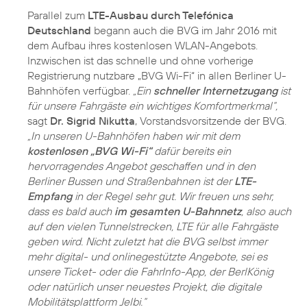
Parallel zum
LTE-Ausbau durch Telefónica
Deutschland
begann auch die BVG im Jahr 2016 mit
dem Aufbau ihres kostenlosen WLAN-Angebots.
Inzwischen ist das schnelle und ohne vorherige
Registrierung nutzbare „BVG Wi-Fi“ in allen Berliner U-
Bahnhöfen verfügbar.
„Ein
schneller Internetzugang
ist
für unsere Fahrgäste ein wichtiges Komfortmerkmal“,
sagt
Dr. Sigrid Nikutta
, Vorstandsvorsitzende der BVG.
„In unseren U-Bahnhöfen haben wir mit dem
kostenlosen „BVG Wi-Fi“
dafür bereits ein
hervorragendes Angebot geschaffen und in den
Berliner Bussen und Straßenbahnen ist der
LTE-
Empfang
in der Regel sehr gut. Wir freuen uns sehr,
dass es bald auch
im gesamten U-Bahnnetz
, also auch
auf den vielen Tunnelstrecken, LTE für alle Fahrgäste
geben wird. Nicht zuletzt hat die BVG selbst immer
mehr digital- und onlinegestützte Angebote, sei es
unsere Ticket- oder die FahrInfo-App, der BerlKönig
oder natürlich unser neuestes Projekt, die digitale
Mobilitätsplattform Jelbi.“