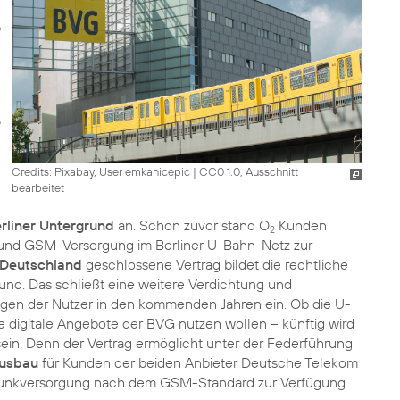
Credits: Pixabay, User emkanicepic
|
CC0 1.0, Ausschnitt
bearbeitet
rliner Untergrund
an. Schon zuvor stand O
Kunden
2
und GSM-Versorgung im Berliner U-Bahn-Netz zur
 Deutschland
geschlossene Vertrag bildet die rechtliche
und. Das schließt eine weitere Verdichtung und
gen der Nutzer in den kommenden Jahren ein. Ob die U-
e digitale Angebote der BVG nutzen wollen – künftig wird
sein. Denn der Vertrag ermöglicht unter der Federführung
Ausbau
für Kunden der beiden Anbieter Deutsche Telekom
ilfunkversorgung nach dem GSM-Standard zur Verfügung.