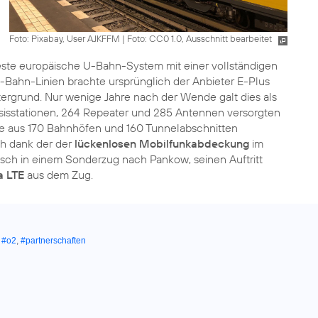
Foto: Pixabay, User AJKFFM
|
Foto: CC0 1.0, Ausschnitt bearbeitet
teste europäische U-Bahn-System mit einer vollständigen
Bahn-Linien brachte ursprünglich der Anbieter E-Plus
tergrund. Nur wenige Jahre nach der Wende galt dies als
sisstationen, 264 Repeater und 285 Antennen versorgten
hre aus 170 Bahnhöfen und 160 Tunnelabschnitten
ch dank der der
lückenlosen Mobilfunkabdeckung
im
isch in einem Sonderzug nach Pankow, seinen Auftritt
a LTE
aus dem Zug.
,
#o2
,
#partnerschaften