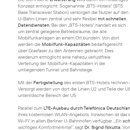
Konzept ermöglicht: Sogenannte „BTS-Hotels“ (BTS:
Base Transceiver Station) versorgen die Nutzer auf den
U-Bahn-Linien zentral und sehr flexibel
mit schnellen
Datendiensten
. Bei den „BTS-Hotels“ handelt es sich
um zentral gelegene Betriebsräume, die alle
Mobilfunkanlagen an einem Ort bündeln. Von dort
werden die
Mobilfunk-Kapazitäten
bedarfsgerecht
über Glasfaser zu den Antennen gebracht. Dies
wiederum ermöglicht eine nahezu verlustfreie
Verteilung der Mobilfunk-Kapazitäten in die
umliegenden Tunnel und Bahnsteige.
Mit der
Fertigstellung
des ersten BTS-Hotels rechnen d
Versorgt werden von dort die Linien U2 und Teile der 
unterirdische Bereich der U5.
Parallel zum
LTE-Ausbau durch Telefónica Deutschla
ihres kostenlosen WLAN-Angebots. Inzwischen ist das 
Wi-Fi“ in allen Berliner U-Bahnhöfen verfügbar.
„Ein
sch
wichtiges Komfortmerkmal“,
sagt
Dr. Sigrid Nikutta
, Vo