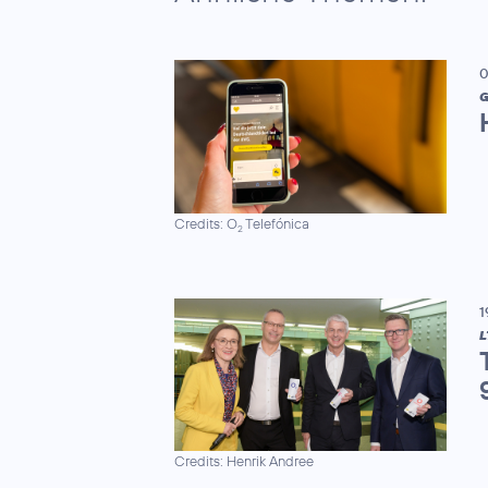
0
G
Credits: O
Telefónica
2
1
L
Credits: Henrik Andree