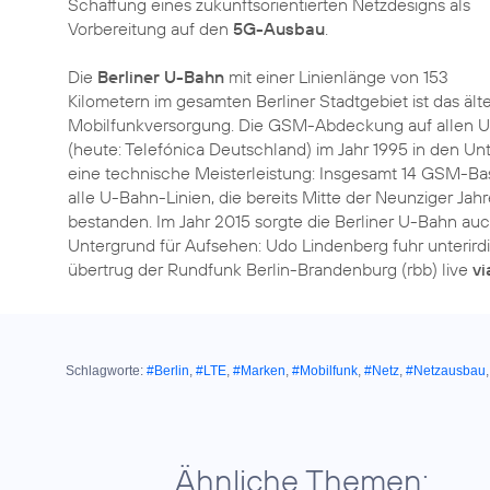
Schaffung eines zukunftsorientierten Netzdesigns als
Vorbereitung auf den
5G-Ausbau
.
Die
Berliner U-Bahn
mit einer Linienlänge von 153
Kilometern im gesamten Berliner Stadtgebiet ist das äl
Mobilfunkversorgung. Die GSM-Abdeckung auf allen U-
(heute: Telefónica Deutschland) im Jahr 1995 in den Un
eine technische Meisterleistung: Insgesamt 14 GSM-Ba
alle U-Bahn-Linien, die bereits Mitte der Neunziger Ja
bestanden. Im Jahr 2015 sorgte die Berliner U-Bahn au
Untergrund für Aufsehen: Udo Lindenberg fuhr unterird
übertrug der Rundfunk Berlin-Brandenburg (rbb) live
vi
Schlagworte:
#Berlin
,
#LTE
,
#Marken
,
#Mobilfunk
,
#Netz
,
#Netzausbau
Ähnliche Themen: