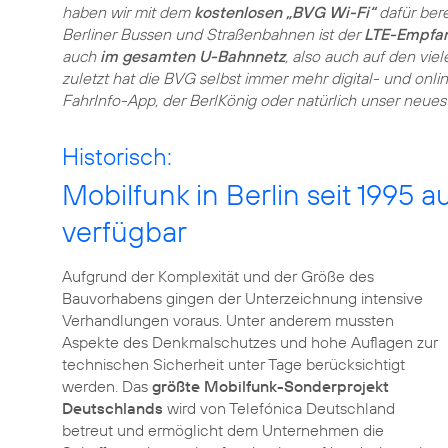
haben wir mit dem
kostenlosen „BVG Wi-Fi“
dafür ber
Berliner Bussen und Straßenbahnen ist der
LTE-Empfa
auch
im gesamten U-Bahnnetz
, also auch auf den vie
zuletzt hat die BVG selbst immer mehr digital- und onli
FahrInfo-App, der BerlKönig oder natürlich unser neuestes
Historisch:
Mobilfunk in Berlin seit 1995 a
verfügbar
Aufgrund der Komplexität und der Größe des
Bauvorhabens gingen der Unterzeichnung intensive
Verhandlungen voraus. Unter anderem mussten
Aspekte des Denkmalschutzes und hohe Auflagen zur
technischen Sicherheit unter Tage berücksichtigt
werden. Das
größte Mobilfunk-Sonderprojekt
Deutschlands
wird von Telefónica Deutschland
betreut und ermöglicht dem Unternehmen die