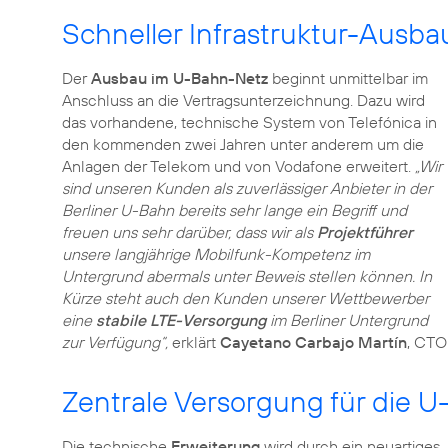
Schneller Infrastruktur-Ausb
Der
Ausbau im U-Bahn-Netz
beginnt unmittelbar im
Anschluss an die Vertragsunterzeichnung. Dazu wird
das vorhandene, technische System von Telefónica in
den kommenden zwei Jahren unter anderem um die
Anlagen der Telekom und von Vodafone erweitert.
„Wir
sind unseren Kunden als zuverlässiger Anbieter in der
Berliner U-Bahn bereits sehr lange ein Begriff und
freuen uns sehr darüber, dass wir als
Projektführer
unsere langjährige Mobilfunk-Kompetenz im
Untergrund abermals unter Beweis stellen können. In
Kürze steht auch den Kunden unserer Wettbewerber
eine
stabile LTE-Versorgung
im Berliner Untergrund
zur Verfügung“,
erklärt
Cayetano Carbajo Martín
, CTO
Zentrale Versorgung für die U
Die technische
Erweiterung
wird durch ein neuartiges