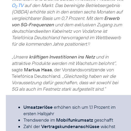
O
TV
auf den Markt. Das bereinigte Betriebsergebnis
2
(OIBDA) erhöhte sich in den ersten sechs Monaten auf
vergleichbarer Basis um 0,7 Prozent. Mit dem
Erwerb
von 5G-Frequenzen
und dem exklusiven Zugang zum
deutschlandweiten Kabelnetz von Vodafone ist
Telefónica Deutschland hervorragend im Wettbewerb
für die kommenden Jahre positioniert.
1)
„Unsere
kräftigen Investitionen ins Netz
und in
attraktive Produkte werden mit Wachstum belohnt“
,
sagte
Markus Haas
, der Vorstandsvorsitzende von
Telefónica Deutschland.
„Gleichzeitig haben wir die
Voraussetzung dafür geschaffen, dass wir sowohl bei
5G als auch im Festnetz stark aufgestellt sind.“
Umsatzerlöse
erhöhen sich um 1,1 Prozent im
ersten Halbjahr
Trendwende im
Mobilfunkumsatz
geschafft
Zahl der
Vertragskundenanschlüsse
wächst