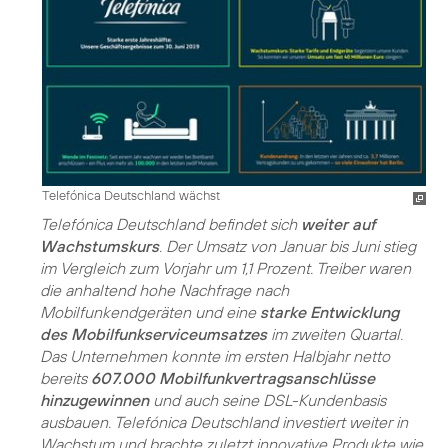
Telefónica Deutschland wächst
Telefónica Deutschland befindet sich
weiter auf
Wachstumskurs
. Der Umsatz von Januar bis Juni stieg
im Vergleich zum Vorjahr um 1,1 Prozent. Treiber waren
die anhaltend hohe Nachfrage nach
Mobilfunkendgeräten und eine
starke Entwicklung
des Mobilfunkserviceumsatzes
im zweiten Quartal.
Das Unternehmen konnte im ersten Halbjahr netto
bereits
607.000 Mobilfunkvertragsanschlüsse
hinzugewinnen
und auch seine DSL-Kundenbasis
ausbauen. Telefónica Deutschland investiert weiter in
Wachstum und brachte zuletzt innovative Produkte wie