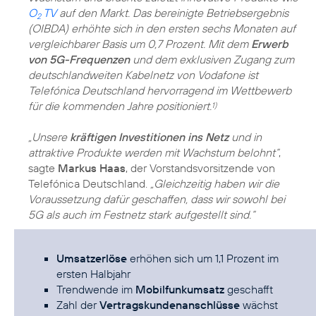
O
TV
auf den Markt. Das bereinigte Betriebsergebnis
2
(OIBDA) erhöhte sich in den ersten sechs Monaten auf
vergleichbarer Basis um 0,7 Prozent. Mit dem
Erwerb
von 5G-Frequenzen
und dem exklusiven Zugang zum
deutschlandweiten Kabelnetz von Vodafone ist
Telefónica Deutschland hervorragend im Wettbewerb
für die kommenden Jahre positioniert.
1)
„Unsere
kräftigen Investitionen ins Netz
und in
attraktive Produkte werden mit Wachstum belohnt“
,
sagte
Markus Haas
, der Vorstandsvorsitzende von
Telefónica Deutschland.
„Gleichzeitig haben wir die
Voraussetzung dafür geschaffen, dass wir sowohl bei
5G als auch im Festnetz stark aufgestellt sind.“
Umsatzerlöse
erhöhen sich um 1,1 Prozent im
ersten Halbjahr
Trendwende im
Mobilfunkumsatz
geschafft
Zahl der
Vertragskundenanschlüsse
wächst