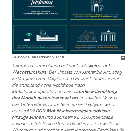
Telefónica Deutschland wächst
Telefónica Deutschland befindet sich
weiter auf
Wachstumskurs
. Der Umsatz von Januar bis Juni stieg
im Vergleich zum Vorjahr um 1,1 Prozent. Treiber waren
die anhaltend hohe Nachfrage nach
Mobilfunkendgeräten und eine
starke Entwicklung
des Mobilfunkserviceumsatzes
im zweiten Quartal.
Das Unternehmen konnte im ersten Halbjahr netto
bereits
607.000 Mobilfunkvertragsanschlüsse
hinzugewinnen
und auch seine DSL-Kundenbasis
ausbauen. Telefónica Deutschland investiert weiter in
Wachstum und brachte zuletzt innovative Produkte wie