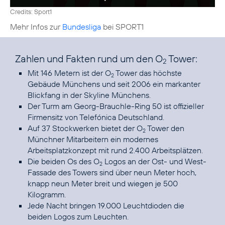
Credits: Sport1
Mehr Infos zur
Bundesliga
bei SPORT1
Zahlen und Fakten rund um den O
Tower:
2
Mit 146 Metern ist der O
Tower das höchste
2
Gebäude Münchens und seit 2006 ein markanter
Blickfang in der Skyline Münchens.
Der Turm am Georg-Brauchle-Ring 50 ist offizieller
Firmensitz von Telefónica Deutschland.
Auf 37 Stockwerken bietet der O
Tower den
2
Münchner Mitarbeitern ein modernes
Arbeitsplatzkonzept mit rund 2.400 Arbeitsplätzen.
Die beiden Os des O
Logos an der Ost- und West-
2
Fassade des Towers sind über neun Meter hoch,
knapp neun Meter breit und wiegen je 500
Kilogramm.
Jede Nacht bringen 19.000 Leuchtdioden die
beiden Logos zum Leuchten.