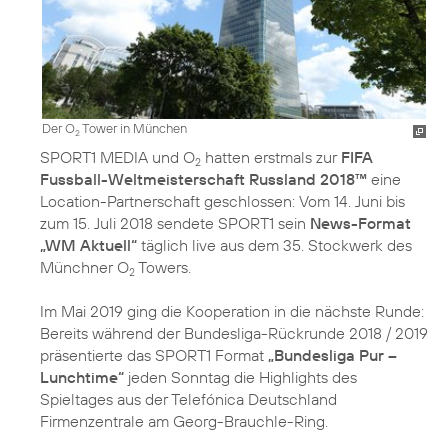
Der O
Tower in München
2
SPORT1 MEDIA und O
hatten erstmals zur
FIFA
2
Fussball-Weltmeisterschaft Russland 2018™
eine
Location-Partnerschaft geschlossen: Vom 14. Juni bis
zum 15. Juli 2018 sendete SPORT1 sein
News-Format
„WM Aktuell“
täglich live aus dem 35. Stockwerk des
Münchner O
Towers.
2
Im Mai 2019 ging die Kooperation in die nächste Runde:
Bereits während der Bundesliga-Rückrunde 2018 / 2019
präsentierte das SPORT1 Format
„Bundesliga Pur –
Lunchtime“
jeden Sonntag die Highlights des
Spieltages aus der Telefónica Deutschland
Firmenzentrale am Georg-Brauchle-Ring.