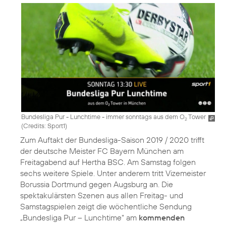
Bundesliga Pur - Lunchtime - immer sonntags aus dem O
Tower
2
(
Credits: Sport1
)
Zum Auftakt der Bundesliga-Saison 2019 / 2020 trifft
der deutsche Meister FC Bayern München am
Freitagabend auf Hertha BSC. Am Samstag folgen
sechs weitere Spiele. Unter anderem tritt Vizemeister
Borussia Dortmund gegen Augsburg an. Die
spektakulärsten Szenen aus allen Freitag- und
Samstagspielen zeigt die wöchentliche Sendung
„Bundesliga Pur – Lunchtime“ am
kommenden