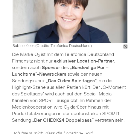
Sabine Kloos (
Credits: Telefónica Deutschland
)
Die Marke O
ist mit dem Telefónica Deutschland
2
Firmensitz nicht nur
exklusiver Location-Partner
,
sondern auch
Sponsor
des
„Bundesliga Pur –
Lunchtime“-Newstickers
sowie der neuen
Sendungsrubrik
„Das O des Spieltages“
, die die
Highlight-Szene aus allen Partien kürt. Der „O-Moment
des Spieltages“ wird auch auf den Social-Media-
Kanälen von SPORT1 ausgelobt. Im Rahmen der
Medienkooperation wird O
darüber hinaus mit
2
Produktplatzierungen in der quotenstarken SPORT1
Sendung
„Der CHECK24 Doppelpass“
vertreten sein.
„Ich freue mich, dass die Location- und