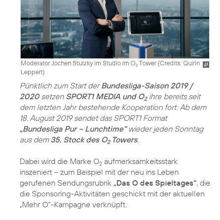
Moderator Jochen Stutzky im Studio im O
Tower (
Credits: Quirin
2
Leppert
)
Pünktlich zum Start der
Bundesliga-Saison 2019 /
2020
setzen
SPORT1 MEDIA und O
ihre bereits seit
2
dem letzten Jahr bestehende Kooperation fort: Ab dem
18. August 2019 sendet das SPORT1 Format
„Bundesliga Pur – Lunchtime“
wieder jeden Sonntag
aus dem
35. Stock des O
Towers
.
2
Dabei wird die Marke O
aufmerksamkeitsstark
2
inszeniert – zum Beispiel mit der neu ins Leben
gerufenen Sendungsrubrik
„Das O des Spieltages“
, die
die Sponsoring-Aktivitäten geschickt mit der aktuellen
„Mehr O“-Kampagne verknüpft.