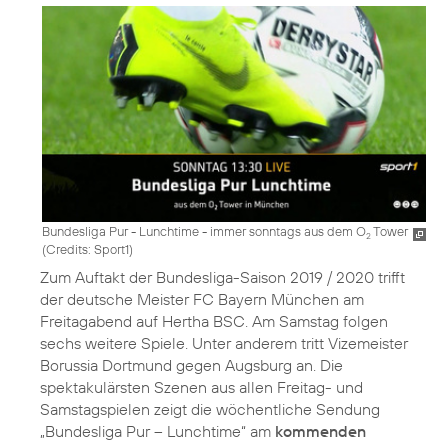
Bundesliga Pur - Lunchtime - immer sonntags aus dem O
Tower
2
(
Credits: Sport1
)
Zum Auftakt der Bundesliga-Saison 2019 / 2020 trifft
der deutsche Meister FC Bayern München am
Freitagabend auf Hertha BSC. Am Samstag folgen
sechs weitere Spiele. Unter anderem tritt Vizemeister
Borussia Dortmund gegen Augsburg an. Die
spektakulärsten Szenen aus allen Freitag- und
Samstagspielen zeigt die wöchentliche Sendung
„Bundesliga Pur – Lunchtime“ am
kommenden