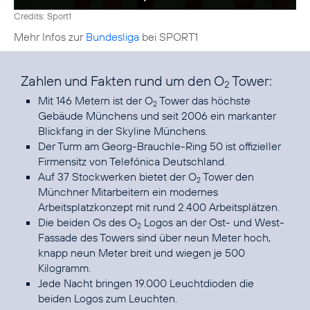
Credits: Sport1
Mehr Infos zur
Bundesliga
bei SPORT1
Zahlen und Fakten rund um den O
Tower:
2
Mit 146 Metern ist der O
Tower das höchste
2
Gebäude Münchens und seit 2006 ein markanter
Blickfang in der Skyline Münchens.
Der Turm am Georg-Brauchle-Ring 50 ist offizieller
Firmensitz von Telefónica Deutschland.
Auf 37 Stockwerken bietet der O
Tower den
2
Münchner Mitarbeitern ein modernes
Arbeitsplatzkonzept mit rund 2.400 Arbeitsplätzen.
Die beiden Os des O
Logos an der Ost- und West-
2
Fassade des Towers sind über neun Meter hoch,
knapp neun Meter breit und wiegen je 500
Kilogramm.
Jede Nacht bringen 19.000 Leuchtdioden die
beiden Logos zum Leuchten.