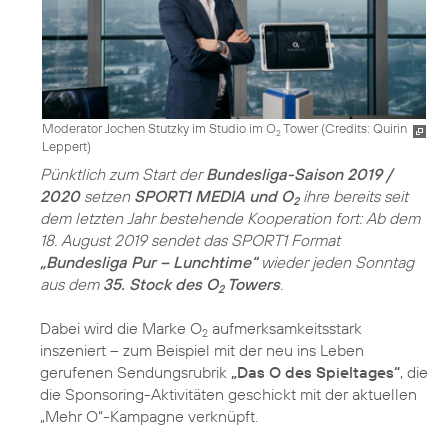
Moderator Jochen Stutzky im Studio im O
Tower (
Credits: Quirin
2
Leppert
)
Pünktlich zum Start der
Bundesliga-Saison 2019 /
2020
setzen
SPORT1 MEDIA und O
ihre bereits seit
2
dem letzten Jahr bestehende Kooperation fort: Ab dem
18. August 2019 sendet das SPORT1 Format
„Bundesliga Pur – Lunchtime“
wieder jeden Sonntag
aus dem
35. Stock des O
Towers
.
2
Dabei wird die Marke O
aufmerksamkeitsstark
2
inszeniert – zum Beispiel mit der neu ins Leben
gerufenen Sendungsrubrik
„Das O des Spieltages“
, die
die Sponsoring-Aktivitäten geschickt mit der aktuellen
„Mehr O“-Kampagne verknüpft.