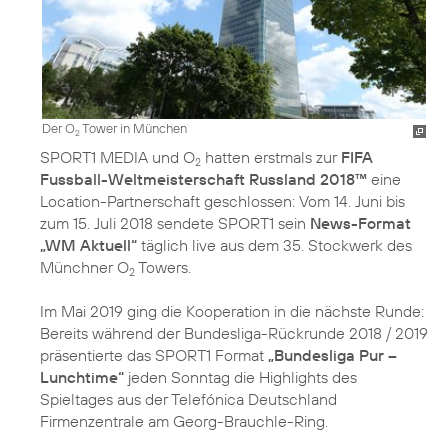
Der O
Tower in München
2
SPORT1 MEDIA und O
hatten erstmals zur
FIFA
2
Fussball-Weltmeisterschaft Russland 2018™
eine
Location-Partnerschaft geschlossen: Vom 14. Juni bis
zum 15. Juli 2018 sendete SPORT1 sein
News-Format
„WM Aktuell“
täglich live aus dem 35. Stockwerk des
Münchner O
Towers.
2
Im Mai 2019 ging die Kooperation in die nächste Runde:
Bereits während der Bundesliga-Rückrunde 2018 / 2019
präsentierte das SPORT1 Format
„Bundesliga Pur –
Lunchtime“
jeden Sonntag die Highlights des
Spieltages aus der Telefónica Deutschland
Firmenzentrale am Georg-Brauchle-Ring.