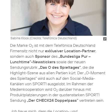
Sabine Kloos (
Credits: Telefónica Deutschland
)
Die Marke O
ist mit dem Telefónica Deutschland
2
Firmensitz nicht nur
exklusiver Location-Partner
,
sondern auch
Sponsor
des
„Bundesliga Pur –
Lunchtime“-Newstickers
sowie der neuen
Sendungsrubrik
„Das O des Spieltages“
, die die
Highlight-Szene aus allen Partien kürt. Der „O-Moment
des Spieltages“ wird auch auf den Social-Media-
Kanälen von SPORT1 ausgelobt. Im Rahmen der
Medienkooperation wird O
darüber hinaus mit
2
Produktplatzierungen in der quotenstarken SPORT1
Sendung
„Der CHECK24 Doppelpass“
vertreten sein.
„Ich freue mich, dass die Location- und