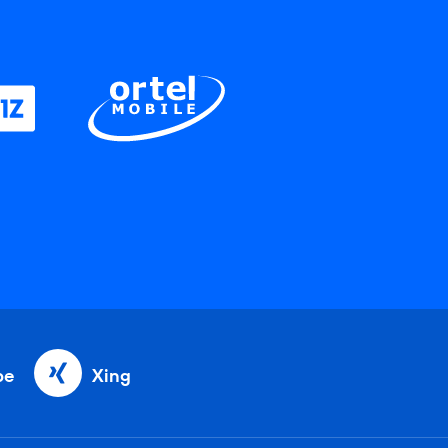
be
Xing