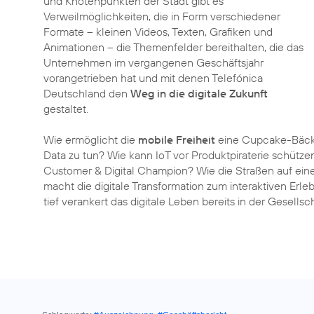
und Knotenpunkten der Stadt gibt es
Verweilmöglichkeiten, die in Form verschiedener
Formate – kleinen Videos, Texten, Grafiken und
Animationen – die Themenfelder bereithalten, die das
Unternehmen im vergangenen Geschäftsjahr
vorangetrieben hat und mit denen Telefónica
Deutschland den
Weg in die digitale Zukunft
gestaltet.
Wie ermöglicht die
mobile Freiheit
eine Cupcake-Bäcke
Data zu tun? Wie kann IoT vor Produktpiraterie schütz
Customer & Digital Champion? Wie die Straßen auf ein
macht die digitale Transformation zum interaktiven Erleb
tief verankert das digitale Leben bereits in der Gesellscha