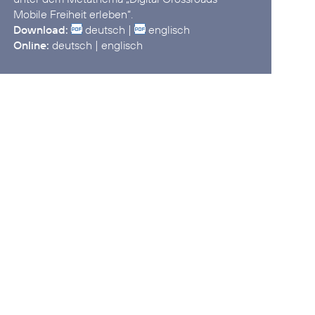
Download:
deutsch
|
englisch
Online:
deutsch
|
englisch