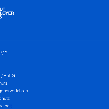
AMP
 / BattG
hutz
geberverfahren
chutz
reiheit