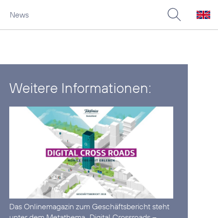
News
Weitere Informationen:
Das Onlinemagazin zum Geschäftsbericht steht
unter dem Metathema „Digital Crossroads –