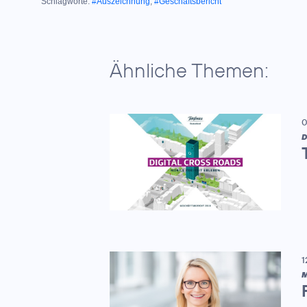
Schlagworte:
#Auszeichnung
,
#Geschäftsbericht
Ähnliche Themen:
0
D
1
M