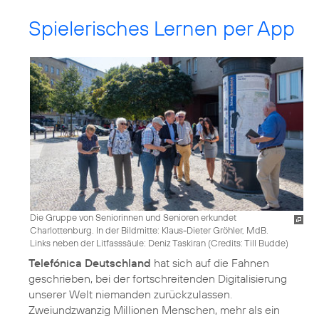
Spielerisches Lernen per App
Die Gruppe von Seniorinnen und Senioren erkundet
Charlottenburg. In der Bildmitte: Klaus-Dieter Gröhler, MdB.
Links neben der Litfasssäule: Deniz Taskiran (
Credits: Till Budde
)
Telefónica Deutschland
hat sich auf die Fahnen
geschrieben, bei der fortschreitenden Digitalisierung
unserer Welt niemanden zurückzulassen.
Zweiundzwanzig Millionen Menschen, mehr als ein