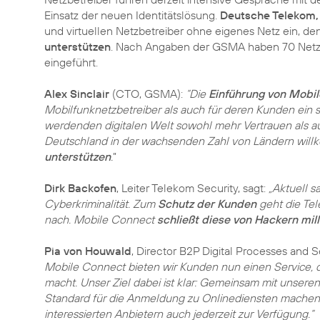
Einsatz der neuen Identitätslösung.
Deutsche Telekom,
und virtuellen Netzbetreiber ohne eigenes Netz ein, 
unterstützen
. Nach Angaben der GSMA haben 70 Netzbe
eingeführt.
Alex Sinclair
(CTO, GSMA):
“Die
Einführung von Mobi
Mobilfunknetzbetreiber als auch für deren Kunden ein se
werdenden digitalen Welt sowohl mehr Vertrauen als auc
Deutschland in der wachsenden Zahl von Ländern will
unterstützen
.
”
Dirk Backofen
, Leiter Telekom Security, sagt:
„Aktuell s
Cyberkriminalität. Zum
Schutz der Kunden
geht die Tel
nach. Mobile Connect
schließt diese von Hackern mil
Pia von Houwald
, Director B2P Digital Processes and 
Mobile Connect bieten wir Kunden nun einen Service, d
macht. Unser Ziel dabei ist klar: Gemeinsam mit unser
Standard für die Anmeldung zu Onlinediensten machen
interessierten Anbietern auch jederzeit zur Verfügung.“