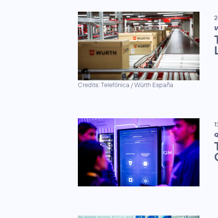
2
V
Credits: Telefónica / Würth España
1
Q