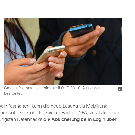
Credits: Pixabay User terimakasih0
|
CC0 1.0, Ausschnitt
bearbeitet
gin festhalten, kann die neue Lösung via Mobilfunk
onnect lässt sich als „zweiter Faktor“ (2FA) zusätzlich zum
n jüngsten Datenhacks
die Absicherung beim Login über