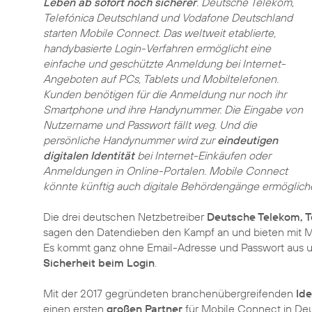
Leben ab sofort noch sicherer
. Deutsche Telekom,
Telefónica Deutschland und Vodafone Deutschland
starten Mobile Connect. Das weltweit etablierte,
handybasierte Login-Verfahren ermöglicht eine
einfache und geschützte Anmeldung bei Internet-
Angeboten auf PCs, Tablets und Mobiltelefonen.
Kunden benötigen für die Anmeldung nur noch ihr
Smartphone und ihre Handynummer. Die Eingabe von
Nutzername und Passwort fällt weg. Und die
persönliche Handynummer wird zur
eindeutigen
digitalen Identität
bei Internet-Einkäufen oder
Anmeldungen in Online-Portalen. Mobile Connect
könnte künftig auch digitale Behördengänge ermöglich
Die drei deutschen Netzbetreiber
Deutsche Telekom, T
sagen den Datendieben den Kampf an und bieten mit Mo
Es kommt ganz ohne Email-Adresse und Passwort aus un
Sicherheit beim Login
.
Mit der 2017 gegründeten branchenübergreifenden
Ide
einen ersten
großen Partner
für Mobile Connect in Deu