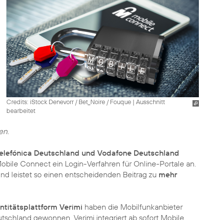
Credits: iStock Denevorr / Bet_Noire / Fouque
|
Ausschnitt
bearbeitet
en.
elefónica Deutschland und Vodafone Deutschland
bile Connect ein Login-Verfahren für Online-Portale an.
d leistet so einen entscheidenden Beitrag zu
mehr
ntitätsplattform Verimi
haben die Mobilfunkanbieter
tschland gewonnen. Verimi integriert ab sofort Mobile