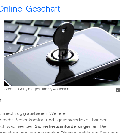
Online-Geschäft
Credits: Gettyimages, Jimmy Anderson
t.
Connect zügig ausbauen. Weitere
n mehr Bedienkomfort und -geschwindigkeit bringen.
 auch wachsenden
Sicherheitsanforderungen
an. Die
deutschen und internationalen Dienste-Anbietern über den