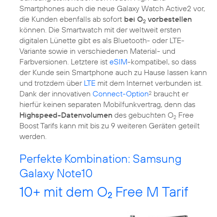
Smartphones auch die neue Galaxy Watch Active2 vor,
die Kunden ebenfalls ab sofort
bei O
vorbestellen
2
können. Die Smartwatch mit der weltweit ersten
digitalen Lünette gibt es als Bluetooth- oder LTE-
Variante sowie in verschiedenen Material- und
Farbversionen. Letztere ist
eSIM
-kompatibel, so dass
der Kunde sein Smartphone auch zu Hause lassen kann
und trotzdem über
LTE
mit dem Internet verbunden ist.
Dank der innovativen
Connect-Option
braucht er
2
hierfür keinen separaten Mobilfunkvertrag, denn das
Highspeed-Datenvolumen
des gebuchten O
Free
2
Boost Tarifs kann mit bis zu 9 weiteren Geräten geteilt
werden.
Perfekte Kombination: Samsung
Galaxy Note10
10+ mit dem O
Free M Tarif
2