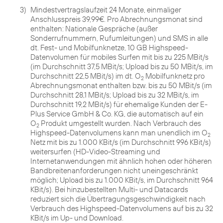
3)
Mindestvertragslaufzeit 24 Monate, einmaliger
Anschlusspreis 39,99€. Pro Abrechnungsmonat sind
enthalten: Nationale Gespräche (außer
Sonderrufnummern, Rufumleitungen) und SMS in alle
dt. Fest- und Mobilfunknetze, 10 GB Highspeed-
Datenvolumen für mobiles Surfen mit bis zu 225 MBit/s
(im Durchschnitt 37,5 MBit/s; Upload bis zu 50 MBit/s, im
Durchschnitt 22,5 MBit/s) im dt. O
Mobilfunknetz pro
2
Abrechnungsmonat enthalten bzw. bis zu 50 MBit/s (im
Durchschnitt 28,1 MBit/s; Upload bis zu 32 MBit/s, im
Durchschnitt 19,2 MBit/s) für ehemalige Kunden der E-
Plus Service GmbH & Co. KG, die automatisch auf ein
O
Produkt umgestellt wurden. Nach Verbrauch des
2
Highspeed-Datenvolumens kann man unendlich im O
2
Netz mit bis zu 1.000 KBit/s (im Durchschnitt 996 KBit/s)
weitersurfen (HD-Video-Streaming und
Internetanwendungen mit ähnlich hohen oder höheren
Bandbreitenanforderungen nicht uneingeschränkt
möglich; Upload bis zu 1.000 KBit/s, im Durchschnitt 964
KBit/s). Bei hinzubestellten Multi- und Datacards
reduziert sich die Übertragungsgeschwindigkeit nach
Verbrauch des Highspeed-Datenvolumens auf bis zu 32
KBit/s im Up- und Download.