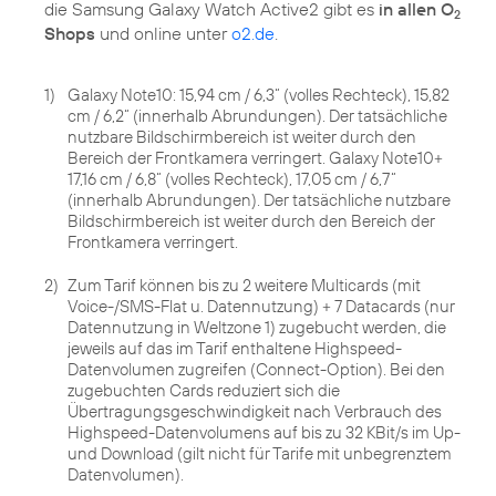
die Samsung Galaxy Watch Active2 gibt es
in allen O
2
Shops
und online unter
o2.de
.
1)
Galaxy Note10: 15,94 cm / 6,3“ (volles Rechteck), 15,82
cm / 6,2“ (innerhalb Abrundungen). Der tatsächliche
nutzbare Bildschirmbereich ist weiter durch den
Bereich der Frontkamera verringert. Galaxy Note10+
17,16 cm / 6,8“ (volles Rechteck), 17,05 cm / 6,7“
(innerhalb Abrundungen). Der tatsächliche nutzbare
Bildschirmbereich ist weiter durch den Bereich der
Frontkamera verringert.
2)
Zum Tarif können bis zu 2 weitere Multicards (mit
Voice-/SMS-Flat u. Datennutzung) + 7 Datacards (nur
Datennutzung in Weltzone 1) zugebucht werden, die
jeweils auf das im Tarif enthaltene Highspeed-
Datenvolumen zugreifen (Connect-Option). Bei den
zugebuchten Cards reduziert sich die
Übertragungsgeschwindigkeit nach Verbrauch des
Highspeed-Datenvolumens auf bis zu 32 KBit/s im Up-
und Download (gilt nicht für Tarife mit unbegrenztem
Datenvolumen).