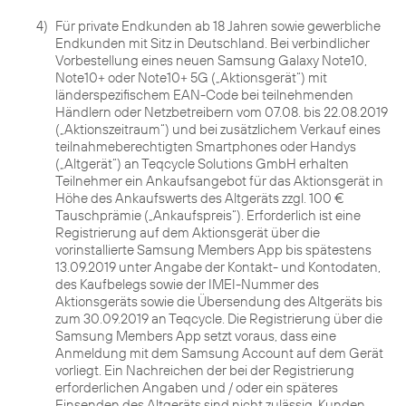
4)
Für private Endkunden ab 18 Jahren sowie gewerbliche
Endkunden mit Sitz in Deutschland. Bei verbindlicher
Vorbestellung eines neuen Samsung Galaxy Note10,
Note10+ oder Note10+ 5G („Aktionsgerät“) mit
länderspezifischem EAN-Code bei teilnehmenden
Händlern oder Netzbetreibern vom 07.08. bis 22.08.2019
(„Aktionszeitraum“) und bei zusätzlichem Verkauf eines
teilnahmeberechtigten Smartphones oder Handys
(„Altgerät“) an Teqcycle Solutions GmbH erhalten
Teilnehmer ein Ankaufsangebot für das Aktionsgerät in
Höhe des Ankaufswerts des Altgeräts zzgl. 100 €
Tauschprämie („Ankaufspreis“). Erforderlich ist eine
Registrierung auf dem Aktionsgerät über die
vorinstallierte Samsung Members App bis spätestens
13.09.2019 unter Angabe der Kontakt- und Kontodaten,
des Kaufbelegs sowie der IMEI-Nummer des
Aktionsgeräts sowie die Übersendung des Altgeräts bis
zum 30.09.2019 an Teqcycle. Die Registrierung über die
Samsung Members App setzt voraus, dass eine
Anmeldung mit dem Samsung Account auf dem Gerät
vorliegt. Ein Nachreichen der bei der Registrierung
erforderlichen Angaben und / oder ein späteres
Einsenden des Altgeräts sind nicht zulässig. Kunden