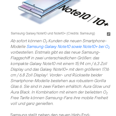
Samsung Galaxy Note10 und Note10+ (
Credits: Samsung
)
Ab sofort können O
Kunden die neuen Smartphone-
2
Modelle
Samsung Galaxy Note10 sowie Note10+ bei O
2
vorbestellen. Erstmals gibt es das neue Samsung-
Flaggschiff in zwei unterschiedlichen Größen: das
kompakte Galaxy Note10 mit einem 15,94 cm / 6,3 Zoll
Display und das Galaxy Note10+ mit dem größeren 17,16
cm / 6,8 Zoll Display
. Vorder- und Rückseite beider
1
Smartphone-Modelle bestehen aus robustem Gorilla
Glas 6. Sie sind in zwei Farben erhältich: Aura Glow und
Aura Black. In Kombination mit einem der beliebten O
2
Free Tarife können Samsung-Fans ihre mobile Freiheit
voll und ganz genießen.
Samsung stellt neben den neuen High-End-