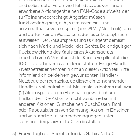
sind selbst dafür verantwortlich, dass das von ihnen
erworbene Aktionsgerät einen EAN-Code aufweist, der
zur Teilnahmeberechtigt. Altgeräte müssen
funktionsfähig sein, d. h., sie müssen ein- und
ausschaltbar sowie entsperrt (kein SIM- / Net-Lock) sein
und dürfen keinen Wasserschaden oder Displaybruch
aufweisen. Der Ankaufspreis für das Altgerät bemisst
sich nach Marke und Modell des Geräts. Bei endgültiger
Rückabwicklung des Kaufs eines Aktionsgeräts
innerhalb von 6 Monaten ist der Kunde verpflichtet, die
100 € Tauschprämie zurückzuerstatten. Einige Händler
/ Netzbetreiber nehmen nicht an dieser Aktion teil. Bitte
informier dich bei deinem gewünschten Händler /
Netzbetreiber rechtzeitig, ob dieser ein teilnehmender
Händler / Netzbetreiber ist. Maximale Teilnahme mit zwei
(2) Aktionsgeräten pro Haushalt / gewerblichem
Endkunden. Die Aktion ist nicht kombinierbar mit
anderen Aktionen, Gutscheinen, Zuschüssen, Boni
oder Rabattaktionen von Samsung. Aktion im Einzelnen
und vollständige Teilnahmebedingungen unter
samsung.de/galaxy-note10-vorbestellen.
5)
Frei verfügbarer Speicher für das Galaxy Note10+