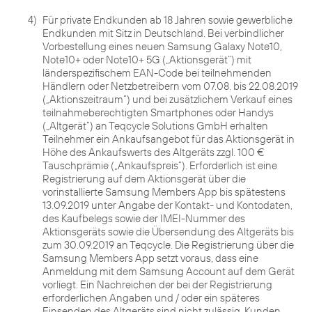
4)
Für private Endkunden ab 18 Jahren sowie gewerbliche
Endkunden mit Sitz in Deutschland. Bei verbindlicher
Vorbestellung eines neuen Samsung Galaxy Note10,
Note10+ oder Note10+ 5G („Aktionsgerät“) mit
länderspezifischem EAN-Code bei teilnehmenden
Händlern oder Netzbetreibern vom 07.08. bis 22.08.2019
(„Aktionszeitraum“) und bei zusätzlichem Verkauf eines
teilnahmeberechtigten Smartphones oder Handys
(„Altgerät“) an Teqcycle Solutions GmbH erhalten
Teilnehmer ein Ankaufsangebot für das Aktionsgerät in
Höhe des Ankaufswerts des Altgeräts zzgl. 100 €
Tauschprämie („Ankaufspreis“). Erforderlich ist eine
Registrierung auf dem Aktionsgerät über die
vorinstallierte Samsung Members App bis spätestens
13.09.2019 unter Angabe der Kontakt- und Kontodaten,
des Kaufbelegs sowie der IMEI-Nummer des
Aktionsgeräts sowie die Übersendung des Altgeräts bis
zum 30.09.2019 an Teqcycle. Die Registrierung über die
Samsung Members App setzt voraus, dass eine
Anmeldung mit dem Samsung Account auf dem Gerät
vorliegt. Ein Nachreichen der bei der Registrierung
erforderlichen Angaben und / oder ein späteres
Einsenden des Altgeräts sind nicht zulässig. Kunden