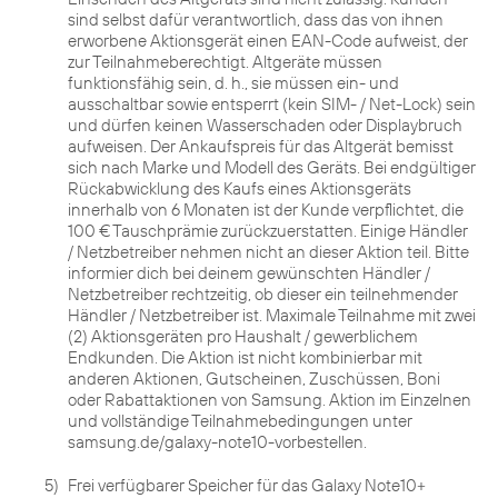
sind selbst dafür verantwortlich, dass das von ihnen
erworbene Aktionsgerät einen EAN-Code aufweist, der
zur Teilnahmeberechtigt. Altgeräte müssen
funktionsfähig sein, d. h., sie müssen ein- und
ausschaltbar sowie entsperrt (kein SIM- / Net-Lock) sein
und dürfen keinen Wasserschaden oder Displaybruch
aufweisen. Der Ankaufspreis für das Altgerät bemisst
sich nach Marke und Modell des Geräts. Bei endgültiger
Rückabwicklung des Kaufs eines Aktionsgeräts
innerhalb von 6 Monaten ist der Kunde verpflichtet, die
100 € Tauschprämie zurückzuerstatten. Einige Händler
/ Netzbetreiber nehmen nicht an dieser Aktion teil. Bitte
informier dich bei deinem gewünschten Händler /
Netzbetreiber rechtzeitig, ob dieser ein teilnehmender
Händler / Netzbetreiber ist. Maximale Teilnahme mit zwei
(2) Aktionsgeräten pro Haushalt / gewerblichem
Endkunden. Die Aktion ist nicht kombinierbar mit
anderen Aktionen, Gutscheinen, Zuschüssen, Boni
oder Rabattaktionen von Samsung. Aktion im Einzelnen
und vollständige Teilnahmebedingungen unter
samsung.de/galaxy-note10-vorbestellen.
5)
Frei verfügbarer Speicher für das Galaxy Note10+