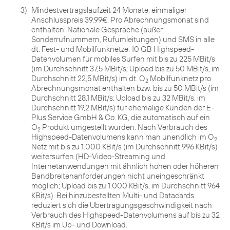
3)
Mindestvertragslaufzeit 24 Monate, einmaliger
Anschlusspreis 39,99€. Pro Abrechnungsmonat sind
enthalten: Nationale Gespräche (außer
Sonderrufnummern, Rufumleitungen) und SMS in alle
dt. Fest- und Mobilfunknetze, 10 GB Highspeed-
Datenvolumen für mobiles Surfen mit bis zu 225 MBit/s
(im Durchschnitt 37,5 MBit/s; Upload bis zu 50 MBit/s, im
Durchschnitt 22,5 MBit/s) im dt. O
Mobilfunknetz pro
2
Abrechnungsmonat enthalten bzw. bis zu 50 MBit/s (im
Durchschnitt 28,1 MBit/s; Upload bis zu 32 MBit/s, im
Durchschnitt 19,2 MBit/s) für ehemalige Kunden der E-
Plus Service GmbH & Co. KG, die automatisch auf ein
O
Produkt umgestellt wurden. Nach Verbrauch des
2
Highspeed-Datenvolumens kann man unendlich im O
2
Netz mit bis zu 1.000 KBit/s (im Durchschnitt 996 KBit/s)
weitersurfen (HD-Video-Streaming und
Internetanwendungen mit ähnlich hohen oder höheren
Bandbreitenanforderungen nicht uneingeschränkt
möglich; Upload bis zu 1.000 KBit/s, im Durchschnitt 964
KBit/s). Bei hinzubestellten Multi- und Datacards
reduziert sich die Übertragungsgeschwindigkeit nach
Verbrauch des Highspeed-Datenvolumens auf bis zu 32
KBit/s im Up- und Download.