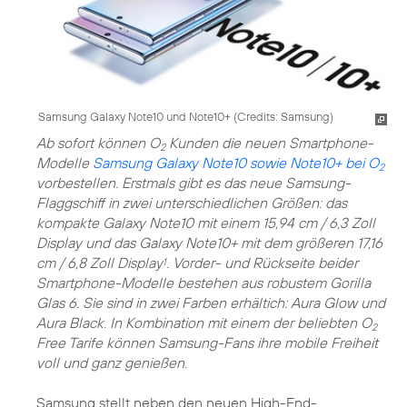
Samsung Galaxy Note10 und Note10+ (
Credits: Samsung
)
Ab sofort können O
Kunden die neuen Smartphone-
2
Modelle
Samsung Galaxy Note10 sowie Note10+ bei O
2
vorbestellen. Erstmals gibt es das neue Samsung-
Flaggschiff in zwei unterschiedlichen Größen: das
kompakte Galaxy Note10 mit einem 15,94 cm / 6,3 Zoll
Display und das Galaxy Note10+ mit dem größeren 17,16
cm / 6,8 Zoll Display
. Vorder- und Rückseite beider
1
Smartphone-Modelle bestehen aus robustem Gorilla
Glas 6. Sie sind in zwei Farben erhältich: Aura Glow und
Aura Black. In Kombination mit einem der beliebten O
2
Free Tarife können Samsung-Fans ihre mobile Freiheit
voll und ganz genießen.
Samsung stellt neben den neuen High-End-