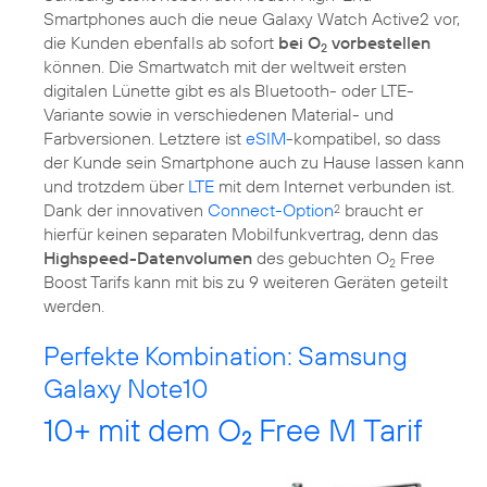
Smartphones auch die neue Galaxy Watch Active2 vor,
die Kunden ebenfalls ab sofort
bei O
vorbestellen
2
können. Die Smartwatch mit der weltweit ersten
digitalen Lünette gibt es als Bluetooth- oder LTE-
Variante sowie in verschiedenen Material- und
Farbversionen. Letztere ist
eSIM
-kompatibel, so dass
der Kunde sein Smartphone auch zu Hause lassen kann
und trotzdem über
LTE
mit dem Internet verbunden ist.
Dank der innovativen
Connect-Option
braucht er
2
hierfür keinen separaten Mobilfunkvertrag, denn das
Highspeed-Datenvolumen
des gebuchten O
Free
2
Boost Tarifs kann mit bis zu 9 weiteren Geräten geteilt
werden.
Perfekte Kombination: Samsung
Galaxy Note10
10+ mit dem O
Free M Tarif
2