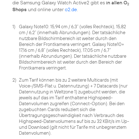
die Samsung Galaxy Watch Active2 gibt es
in allen O
2
Shops
und online unter
o2.de
.
1)
Galaxy Note10: 15,94 cm / 6,3“ (volles Rechteck), 15,82
cm / 6,2“ (innerhalb Abrundungen). Der tatsächliche
nutzbare Bildschirmbereich ist weiter durch den
Bereich der Frontkamera verringert. Galaxy Note10+
17,16 cm / 6,8“ (volles Rechteck), 17,05 cm / 6,7“
(innerhalb Abrundungen). Der tatsächliche nutzbare
Bildschirmbereich ist weiter durch den Bereich der
Frontkamera verringert.
2)
Zum Tarif können bis zu 2 weitere Multicards (mit
Voice-/SMS-Flat u. Datennutzung) + 7 Datacards (nur
Datennutzung in Weltzone 1) zugebucht werden, die
jeweils auf das im Tarif enthaltene Highspeed-
Datenvolumen zugreifen (Connect-Option). Bei den
zugebuchten Cards reduziert sich die
Übertragungsgeschwindigkeit nach Verbrauch des
Highspeed-Datenvolumens auf bis zu 32 KBit/s im Up-
und Download (gilt nicht für Tarife mit unbegrenztem
Datenvolumen).