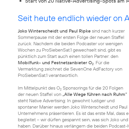
Start von 20 Native-Advertising-Spots am
1
Seit heute endlich wieder on A
Joko Winterscheidt und Paul Ripke
sind nach kurzer
Sommerpause mit der ersten Folge der neuen Staffel
zurück. Nachdem die beiden Podcaster vor wenigen
Wochen zu ProSiebenSat.1 gewechselt sind, gibt es
pünktlich zum Start auch einen tollen Partner: den
Mobilfunk- und Festnetzanbieter O
. Für die
2
Vermarktung zeichnet die SevenOne AdFactory von
ProSiebenSat.1 verantwortlich.
Im Mittelpunkt des O
Sponsorings für die 20 Folgen
2
der neuen Staffel von
„Alle Wege führen nach Ruhm“
steht Native Advertising: In gewohnt lustiger und
spontaner Manier werden Joko Winterscheidt und Pau
Unternehmens präsentieren. Es ist das erste Mal, dass e
begleitet – wir dürfen gespannt sein, was sich Joko u
haben. Darüber hinaus verlängern die beiden Podcast-