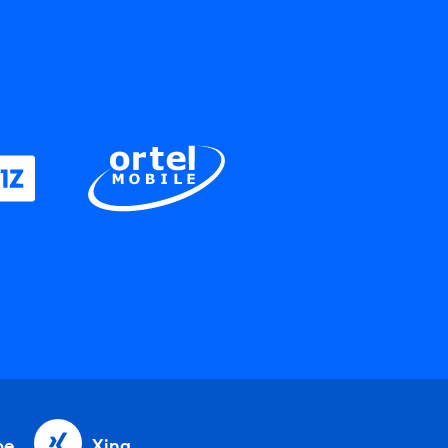
be
Xing