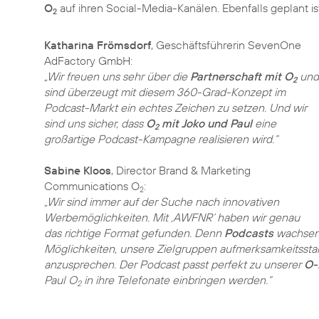
O
2
Katharina Frömsdorf
, Geschäftsführerin SevenOne
„Wir freuen uns sehr über die
Partnerschaft mit O
und
2
sind überzeugt mit diesem 360-Grad-Konzept im
Podcast-Markt ein echtes Zeichen zu setzen. Und wir
sind uns sicher, dass
O
mit Joko und Paul
eine
2
großartige Podcast-Kampagne realisieren wird.“
Sabine Kloos
, Director Brand & Marketing
Communications O
2
„Wir sind immer auf der Suche nach innovativen
Werbemöglichkeiten. Mit ‚AWFNR‘ haben wir genau
das richtige Format gefunden. Denn
Podcasts
wachsen 
Möglichkeiten, unsere Zielgruppen aufmerksamkeitsstar
anzusprechen. Der Podcast passt perfekt zu unserer
O-
Paul O
in ihre Telefonate einbringen werden.“
2