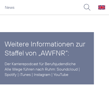
News
Weitere Informationen zur
Staffel von „AWFNR“:
Der
Karrierepodcast
für Berufsjudendliche
Alle Wege führen nach Ruhm:
Soundcloud
|
Spotify
|
iTunes
|
Instagram
|
YouTube