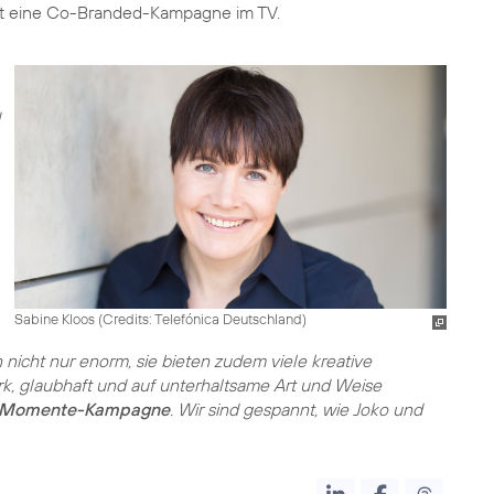
Sabine Kloos (
Credits: Telefónica Deutschland
)
nicht nur enorm, sie bieten zudem viele kreative
k, glaubhaft und auf unterhaltsame Art und Weise
Momente-Kampagne
. Wir sind gespannt, wie Joko und