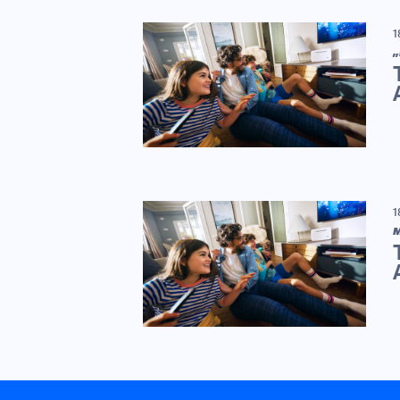
1
„
1
M