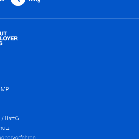
AMP
 / BattG
hutz
geberverfahren