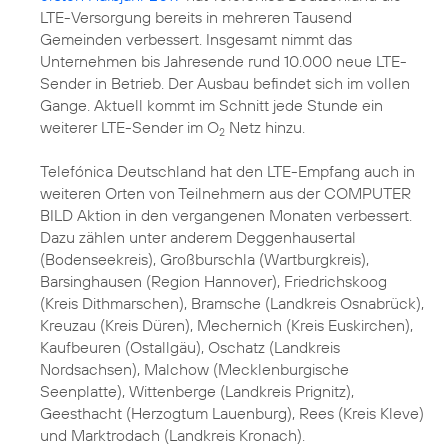
LTE-Versorgung bereits in mehreren Tausend
Gemeinden verbessert. Insgesamt nimmt das
Unternehmen bis Jahresende rund 10.000 neue LTE-
Sender in Betrieb. Der Ausbau befindet sich im vollen
Gange. Aktuell kommt im Schnitt jede Stunde ein
weiterer LTE-Sender im O
Netz hinzu.
2
Telefónica Deutschland hat den LTE-Empfang auch in
weiteren Orten von Teilnehmern aus der COMPUTER
BILD Aktion in den vergangenen Monaten verbessert.
Dazu zählen unter anderem Deggenhausertal
(Bodenseekreis), Großburschla (Wartburgkreis),
Barsinghausen (Region Hannover), Friedrichskoog
(Kreis Dithmarschen), Bramsche (Landkreis Osnabrück),
Kreuzau (Kreis Düren), Mechernich (Kreis Euskirchen),
Kaufbeuren (Ostallgäu), Oschatz (Landkreis
Nordsachsen), Malchow (Mecklenburgische
Seenplatte), Wittenberge (Landkreis Prignitz),
Geesthacht (Herzogtum Lauenburg), Rees (Kreis Kleve)
und Marktrodach (Landkreis Kronach).