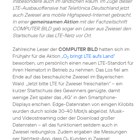
insbesondere auch im ländlichen Raum. Im Zuge dieser
LTE-Ausbauoffensive hat Telefónica Deutschland jetzt
auch Zwiesel ans mobile Highspeed-Internet gebracht.
In einer
gemeinsamen Aktion
mit der Fachzeitschrift
COMPUTER BILD gab sogar ein Leser aus Zwiesel den
Startschuss für das LTE-Netz vor Ort.
Zahlreiche Leser der
COMPUTER BILD
hatten sich im
Frühjahr für die Aktion
„O
bringt LTE aufs Land“
2
beworben, um persönlich einen neuen LTE-Standort für
ihren Heimatort in Betrieb zu nehmen. Das Los fiel am
Ende auf das beschauliche Zwiesel im Bayerischen
Wald. „Jetzt bitte LTE für Zwiesel freischalten“ – ein
kurzer Startschuss des Gewinners genügte, damit
wenige Zeit später das „4G“ in den Smartphone-
Displays erschien. Edge-Datenraten von einigen Kilobits
wurden durch solide 30-40 Mbit/s abgelöst. Musik-
und Videostreaming oder der Download großer
Datenraten – all das funktioniert seitdem auch in
Zwiesel reibungslos. Zudem ergaben die Messungen
per Netztest-App, dass O
Kunden in Zwiesel
2