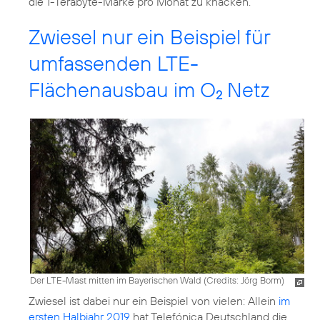
die 1-Terabyte-Marke pro Monat zu knacken.
Zwiesel nur ein Beispiel für
umfassenden LTE-
Flächenausbau im O
Netz
2
Der LTE-Mast mitten im Bayerischen Wald (
Credits: Jörg Borm
)
Zwiesel ist dabei nur ein Beispiel von vielen: Allein
im
ersten Halbjahr 2019
hat Telefónica Deutschland die