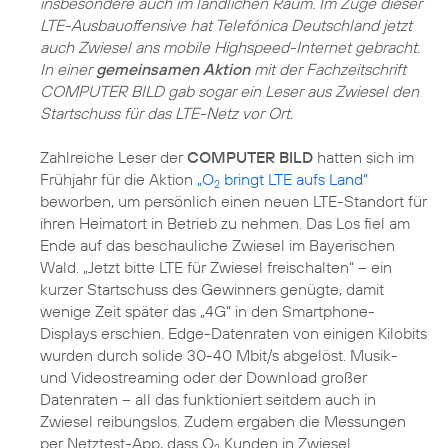
insbesondere auch im ländlichen Raum. Im Zuge dieser
LTE-Ausbauoffensive hat Telefónica Deutschland jetzt
auch Zwiesel ans mobile Highspeed-Internet gebracht.
In einer
gemeinsamen Aktion
mit der Fachzeitschrift
COMPUTER BILD gab sogar ein Leser aus Zwiesel den
Startschuss für das LTE-Netz vor Ort.
Zahlreiche Leser der
COMPUTER BILD
hatten sich im
Frühjahr für die Aktion
„O
bringt LTE aufs Land“
2
beworben, um persönlich einen neuen LTE-Standort für
ihren Heimatort in Betrieb zu nehmen. Das Los fiel am
Ende auf das beschauliche Zwiesel im Bayerischen
Wald. „Jetzt bitte LTE für Zwiesel freischalten“ – ein
kurzer Startschuss des Gewinners genügte, damit
wenige Zeit später das „4G“ in den Smartphone-
Displays erschien. Edge-Datenraten von einigen Kilobits
wurden durch solide 30-40 Mbit/s abgelöst. Musik-
und Videostreaming oder der Download großer
Datenraten – all das funktioniert seitdem auch in
Zwiesel reibungslos. Zudem ergaben die Messungen
per Netztest-App, dass O
Kunden in Zwiesel
2