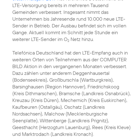
LTE-Versorgung bereits in mehreren Tausend
Gemeinden verbessert. Insgesamt nimmt das
Unternehmen bis Jahresende rund 10.000 neue LTE-
Sender in Betrieb. Der Ausbau befindet sich im vollen
Gange. Aktuell kommt im Schnitt jede Stunde ein
weiterer LTE-Sender im O
Netz hinzu.
2
Telefónica Deutschland hat den LTE-Empfang auch in
weiteren Orten von Teilnehmern aus der COMPUTER
BILD Aktion in den vergangenen Monaten verbessert.
Dazu zählen unter anderem Deggenhausertal
(Bodenseekreis), Großburschla (Wartburgkreis),
Barsinghausen (Region Hannover), Friedrichskoog
(Kreis Dithmarschen), Bramsche (Landkreis Osnabrück),
Kreuzau (Kreis Düren), Mechernich (Kreis Euskirchen),
Kaufbeuren (Ostallgäu), Oschatz (Landkreis
Nordsachsen), Malchow (Mecklenburgische
Seenplatte), Wittenberge (Landkreis Prignitz),
Geesthacht (Herzogtum Lauenburg), Rees (Kreis Kleve)
und Marktrodach (Landkreis Kronach).