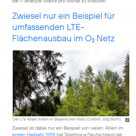
die 1-Terabyte-Marke pro Monat zu knacken.
Zwiesel nur ein Beispiel für
umfassenden LTE-
Flächenausbau im O
Netz
2
Der LTE-Mast mitten im Bayerischen Wald (
Credits: Jörg Borm
)
Zwiesel ist dabei nur ein Beispiel von vielen: Allein
im
ersten Halbjahr 2019
hat Telefónica Deutschland die