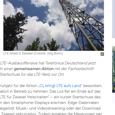
LTE-Mast in Zwiesel (
Credits: Jörg Borm
)
LTE-Ausbauoffensive hat Telefónica Deutschland jetzt
In einer
gemeinsamen Aktion
mit der Fachzeitschrift
artschuss für das LTE-Netz vor Ort.
rühjahr für die Aktion
„O
bringt LTE aufs Land“
beworben,
2
tort in Betrieb zu nehmen. Das Los fiel am Ende auf das
TE für Zwiesel freischalten“ – ein kurzer Startschuss des
 in den Smartphone-Displays erschien. Edge-Datenraten
 abgelöst. Musik- und Videostreaming oder der Download
 in Zwiesel reibungslos. Zudem ergaben die Messungen per