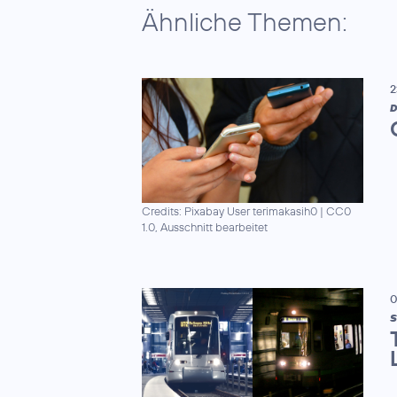
Ähnliche Themen:
2
D
Credits: Pixabay User terimakasih0
|
CC0
1.0, Ausschnitt bearbeitet
0
S