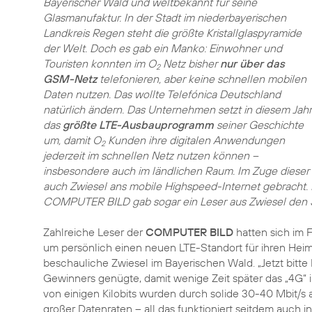
Bayerischer Wald und weltbekannt für seine
Glasmanufaktur. In der Stadt im niederbayerischen
Landkreis Regen steht die größte Kristallglaspyramide
der Welt. Doch es gab ein Manko: Einwohner und
Touristen konnten im O
Netz bisher
nur über das
2
GSM-Netz
telefonieren, aber keine schnellen mobilen
Daten nutzen. Das wollte Telefónica Deutschland
natürlich ändern. Das Unternehmen setzt in diesem Jahr
das
größte LTE-Ausbauprogramm
seiner Geschichte
um, damit O
Kunden ihre digitalen Anwendungen
2
jederzeit im schnellen Netz nutzen können –
insbesondere auch im ländlichen Raum. Im Zuge dieser 
auch Zwiesel ans mobile Highspeed-Internet gebracht. 
COMPUTER BILD gab sogar ein Leser aus Zwiesel den St
Zahlreiche Leser der
COMPUTER BILD
hatten sich im F
um persönlich einen neuen LTE-Standort für ihren Heima
beschauliche Zwiesel im Bayerischen Wald. „Jetzt bitte L
Gewinners genügte, damit wenige Zeit später das „4G“
von einigen Kilobits wurden durch solide 30-40 Mbit/s
großer Datenraten – all das funktioniert seitdem auch