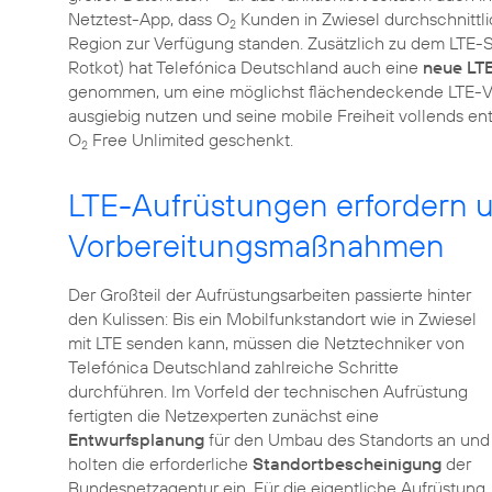
Netztest-App, dass O
Kunden in Zwiesel durchschnittli
2
Region zur Verfügung standen. Zusätzlich zu dem LTE-
Rotkot) hat Telefónica Deutschland auch eine
neue LTE
genommen, um eine möglichst flächendeckende LTE-Ver
ausgiebig nutzen und seine mobile Freiheit vollends ent
O
Free Unlimited geschenkt.
2
LTE-Aufrüstungen erfordern 
Vorbereitungsmaßnahmen
Der Großteil der Aufrüstungsarbeiten passierte hinter
den Kulissen: Bis ein Mobilfunkstandort wie in Zwiesel
mit LTE senden kann, müssen die Netztechniker von
Telefónica Deutschland zahlreiche Schritte
durchführen. Im Vorfeld der technischen Aufrüstung
fertigten die Netzexperten zunächst eine
Entwurfsplanung
für den Umbau des Standorts an und
holten die erforderliche
Standortbescheinigung
der
Bundesnetzagentur ein. Für die eigentliche Aufrüstung