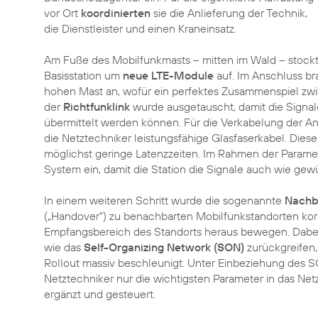
vor Ort
koordinierten
sie die Anlieferung der Technik,
die Dienstleister und einen Kraneinsatz.
Am Fuße des Mobilfunkmasts – mitten im Wald – stockt
Basisstation um
neue LTE-Module
auf. Im Anschluss b
hohen Mast an, wofür ein perfektes Zusammenspiel zwi
der
Richtfunklink
wurde ausgetauscht, damit die Signal
übermittelt werden können. Für die Verkabelung der 
die Netztechniker leistungsfähige Glasfaserkabel. Diese
möglichst geringe Latenzzeiten. Im Rahmen der Paramet
System ein, damit die Station die Signale auch wie gew
In einem weiteren Schritt wurde die sogenannte
Nachb
(„Handover“) zu benachbarten Mobilfunkstandorten kor
Empfangsbereich des Standorts heraus bewegen. Dabe
wie das
Self-Organizing Network (SON)
zurückgreifen
Rollout massiv beschleunigt. Unter Einbeziehung des 
Netztechniker nur die wichtigsten Parameter in das Net
ergänzt und gesteuert.