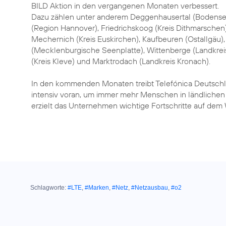
BILD Aktion in den vergangenen Monaten verbessert.
Dazu zählen unter anderem Deggenhausertal (Bodenseek
(Region Hannover), Friedrichskoog (Kreis Dithmarschen)
Mechernich (Kreis Euskirchen), Kaufbeuren (Ostallgäu
(Mecklenburgische Seenplatte), Wittenberge (Landkrei
(Kreis Kleve) und Marktrodach (Landkreis Kronach).
In den kommenden Monaten treibt Telefónica Deutschl
intensiv voran, um immer mehr Menschen in ländlichen 
erzielt das Unternehmen wichtige Fortschritte auf de
Schlagworte:
#LTE
,
#Marken
,
#Netz
,
#Netzausbau
,
#o2