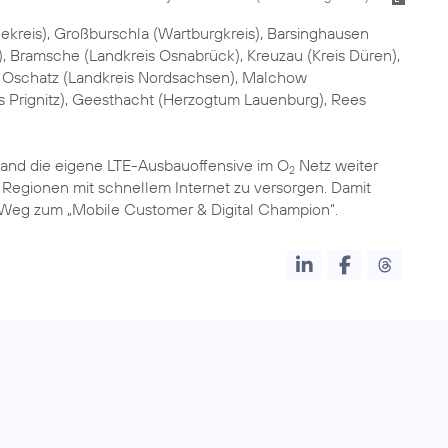
reis), Großburschla (Wartburgkreis), Barsinghausen
, Bramsche (Landkreis Osnabrück), Kreuzau (Kreis Düren),
), Oschatz (Landkreis Nordsachsen), Malchow
s Prignitz), Geesthacht (Herzogtum Lauenburg), Rees
and die eigene LTE-Ausbauoffensive im O
Netz weiter
2
Regionen mit schnellem Internet zu versorgen. Damit
m Weg zum „Mobile Customer & Digital Champion“.