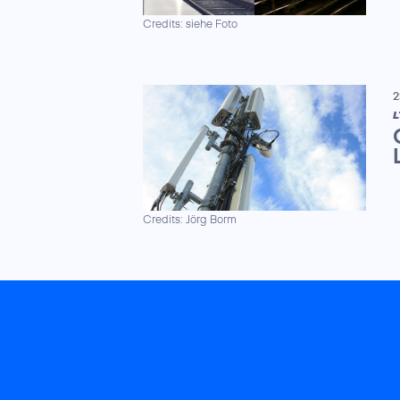
Credits: siehe Foto
2
L
Credits: Jörg Borm