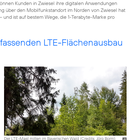
können Kunden in Zwiesel ihre digitalen Anwendungen
ung über den Mobilfunkstandort im Norden von Zwiesel hat
– und ist auf bestem Wege, die 1-Terabyte-Marke pro
 umfassenden LTE-Flächenausbau
Der LTE-Mast mitten im Bayerischen Wald (
Credits: Jörg Borm
)