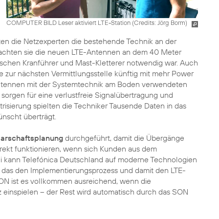
COMPUTER BILD Leser aktiviert LTE-Station (
Credits: Jörg Borm
)
en die Netzexperten die bestehende Technik an der
rachten sie die neuen LTE-Antennen an dem 40 Meter
schen Kranführer und Mast-Kletterer notwendig war. Auch
e zur nächsten Vermittlungsstelle künftig mit mehr Power
Antennen mit der Systemtechnik am Boden verwendeten
 sorgen für eine verlustfreie Signalübertragung und
risierung spielten die Techniker Tausende Daten in das
ünscht überträgt.
arschaftsplanung
durchgeführt, damit die Übergänge
rekt funktionieren, wenn sich Kunden aus dem
i kann Telefónica Deutschland auf moderne Technologien
, das den Implementierungsprozess und damit den LTE-
SON ist es vollkommen ausreichend, wenn die
z einspielen – der Rest wird automatisch durch das SON