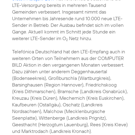
LTE-Versorgung bereits in mehreren Tausend
Gemeinden verbessert. Insgesamt nimmt das
Unternehmen bis Jahresende rund 10.000 neue LTE-
Sender in Betrieb. Der Ausbau befindet sich im vollen
Gange. Aktuell kommt im Schnitt jede Stunde ein
weiterer LTE-Sender im O
Netz hinzu.
2
Telefónica Deutschland hat den LTE-Empfang auch in
weiteren Orten von Teilnehmern aus der COMPUTER
BILD Aktion in den vergangenen Monaten verbessert.
Dazu zählen unter anderem Deggenhausertal
(Bodenseekreis), Großburschla (Wartburgkreis),
Barsinghausen (Region Hannover), Friedrichskoog
(Kreis Dithmarschen), Bramsche (Landkreis Osnabrück),
Kreuzau (Kreis Düren), Mechernich (Kreis Euskirchen),
Kaufbeuren (Ostallgäu), Oschatz (Landkreis
Nordsachsen), Malchow (Mecklenburgische
Seenplatte), Wittenberge (Landkreis Prignitz),
Geesthacht (Herzogtum Lauenburg), Rees (Kreis Kleve)
und Marktrodach (Landkreis Kronach).