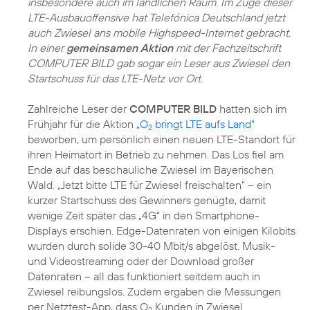
insbesondere auch im ländlichen Raum. Im Zuge dieser
LTE-Ausbauoffensive hat Telefónica Deutschland jetzt
auch Zwiesel ans mobile Highspeed-Internet gebracht.
In einer
gemeinsamen Aktion
mit der Fachzeitschrift
COMPUTER BILD gab sogar ein Leser aus Zwiesel den
Startschuss für das LTE-Netz vor Ort.
Zahlreiche Leser der
COMPUTER BILD
hatten sich im
Frühjahr für die Aktion
„O
bringt LTE aufs Land“
2
beworben, um persönlich einen neuen LTE-Standort für
ihren Heimatort in Betrieb zu nehmen. Das Los fiel am
Ende auf das beschauliche Zwiesel im Bayerischen
Wald. „Jetzt bitte LTE für Zwiesel freischalten“ – ein
kurzer Startschuss des Gewinners genügte, damit
wenige Zeit später das „4G“ in den Smartphone-
Displays erschien. Edge-Datenraten von einigen Kilobits
wurden durch solide 30-40 Mbit/s abgelöst. Musik-
und Videostreaming oder der Download großer
Datenraten – all das funktioniert seitdem auch in
Zwiesel reibungslos. Zudem ergaben die Messungen
per Netztest-App, dass O
Kunden in Zwiesel
2