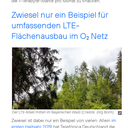
die 1-Terabyte-Marke pro Monat zu knacken.
Zwiesel nur ein Beispiel für
umfassenden LTE-
Flächenausbau im O
Netz
2
Der LTE-Mast mitten im Bayerischen Wald (
Credits: Jörg Borm
)
Zwiesel ist dabei nur ein Beispiel von vielen: Allein
im
ersten Halbjahr 2019
hat Telefónica Deutschland die