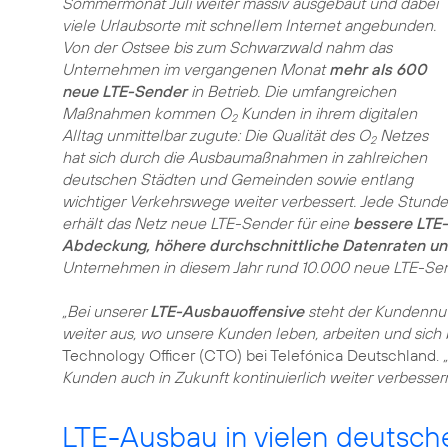
Sommermonat Juli weiter massiv ausgebaut und dabei
viele Urlaubsorte mit schnellem Internet angebunden.
Von der Ostsee bis zum Schwarzwald nahm das
Unternehmen im vergangenen Monat
mehr als 600
neue LTE-Sender
in Betrieb. Die umfangreichen
Maßnahmen kommen O
Kunden in ihrem digitalen
2
Alltag unmittelbar zugute: Die Qualität des O
Netzes
2
hat sich durch die Ausbaumaßnahmen in zahlreichen
deutschen Städten und Gemeinden sowie entlang
wichtiger Verkehrswege weiter verbessert. Jede Stunde
erhält das Netz neue LTE-Sender für eine
bessere LTE-
Abdeckung, höhere durchschnittliche Datenraten u
Unternehmen in diesem Jahr rund 10.000 neue LTE-Sende
„Bei unserer
LTE-Ausbauoffensive
steht der Kundennut
weiter aus, wo unsere Kunden leben, arbeiten und sich
Technology Officer (CTO) bei Telefónica Deutschland.
Kunden auch in Zukunft kontinuierlich weiter verbessern
LTE-Ausbau in vielen deutsch