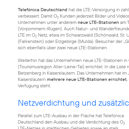
Telefónica Deutschland
hat die LTE-Versorgung in za
verbessert. Damit O
Kunden jederzeit Bilder und Videos
2
Unternehmen unter anderem
neue LTE-Stationen
am T
(Vorpommern-Rügen). Auch Natur- und Wanderfreunde
LTE im O
Netz, etwa im Schwarzwald (Schönwald, St. Ulr
2
(Falkenstein) oder Erzgebirge (Mulda). Besucher der „G
sich ebenfalls über zwei neue LTE-Stationen.
Weiterhin hat das Unternehmen neue LTE-Stationen in 
(Tourismusregion Aller-Leine-Tal) errichtet. In die Liste
Betzenberg in Kaiserslautern. Das Unternehmen hat im Ju
Kaiserslautern
mehrere neue LTE-Stationen errichtet
,
Verfügung steht.
Netzverdichtung und zusätzlic
Parallel zum LTE-Ausbau in der Fläche hat Telefónica
Deutschland den Ausbau und die Verdichtung des O
2
LTE-Netzes in städtischen Gebieten sowie an stark