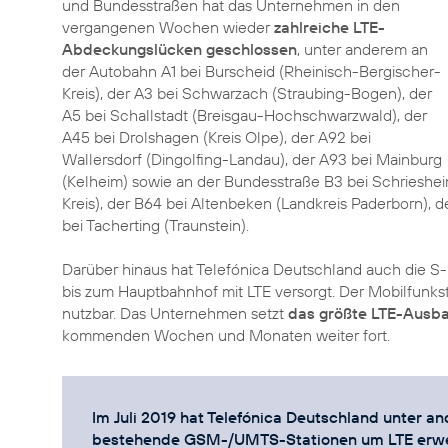
und Bundesstraßen hat das Unternehmen in den
vergangenen Wochen wieder
zahlreiche LTE-
Abdeckungslücken geschlossen
, unter anderem an
der Autobahn A1 bei Burscheid (Rheinisch-Bergischer-
Kreis), der A3 bei Schwarzach (Straubing-Bogen), der
A5 bei Schallstadt (Breisgau-Hochschwarzwald), der
A45 bei Drolshagen (Kreis Olpe), der A92 bei
Wallersdorf (Dingolfing-Landau), der A93 bei Mainburg
(Kelheim) sowie an der Bundesstraße B3 bei Schrieshei
Kreis), der B64 bei Altenbeken (Landkreis Paderborn)
bei Tacherting (Traunstein).
Darüber hinaus hat Telefónica Deutschland auch die
bis zum Hauptbahnhof mit LTE versorgt. Der Mobilfunks
nutzbar. Das Unternehmen setzt
das größte LTE-Aus
kommenden Wochen und Monaten weiter fort.
Im Juli 2019 hat Telefónica Deutschland unter 
bestehende GSM-/UMTS-Stationen um LTE erwei