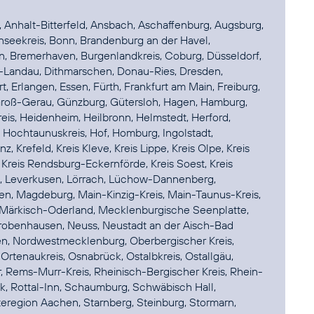
Anhalt-Bitterfeld, Ansbach, Aschaffenburg, Augsburg,
nseekreis, Bonn, Brandenburg an der Havel,
 Bremerhaven, Burgenlandkreis, Coburg, Düsseldorf,
-Landau, Dithmarschen, Donau-Ries, Dresden,
t, Erlangen, Essen, Fürth, Frankfurt am Main, Freiburg,
Groß-Gerau, Günzburg, Gütersloh, Hagen, Hamburg,
eis, Heidenheim, Heilbronn, Helmstedt, Herford,
Hochtaunuskreis, Hof, Homburg, Ingolstadt,
z, Krefeld, Kreis Kleve, Kreis Lippe, Kreis Olpe, Kreis
 Kreis Rendsburg-Eckernförde, Kreis Soest, Kreis
zig, Leverkusen, Lörrach, Lüchow-Dannenberg,
n, Magdeburg, Main-Kinzig-Kreis, Main-Taunus-Kreis,
 Märkisch-Oderland, Mecklenburgische Seenplatte,
obenhausen, Neuss, Neustadt an der Aisch-Bad
n, Nordwestmecklenburg, Oberbergischer Kreis,
rtenaukreis, Osnabrück, Ostalbkreis, Ostallgäu,
, Rems-Murr-Kreis, Rheinisch-Bergischer Kreis, Rhein-
k, Rottal-Inn, Schaumburg, Schwäbisch Hall,
eregion Aachen, Starnberg, Steinburg, Stormarn,