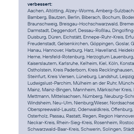
verbessert:
Aachen, Altötting, Alzey-Worms, Amberg-Sulzbach, 
Bamberg, Bautzen, Berlin, Biberach, Bochum, Bode
Braunschweig, Breisgau-Hochschwarzwald, Bremen,
Darmstadt, Deggendorf, Dessau-Roßlau, Dingolfing
Duisburg, Düren, Eichstätt, Ennepe-Ruhr-Kreis, Erfur
Freudenstadt, Gelsenkirchen, Göppingen, Goslar, 
Hanau, Hannover, Harburg, Harz, Havelland, Heidekr
Herne, Hersfeld-Rotenburg, Herzogtum Lauenburg, 
Kaiserslautern, Karlsruhe, Kelheim, Kiel, Köln, Konstan
Ostholstein, Kreis Paderborn, Kreis Recklinghausen,
Steinfurt, Kreis Viersen, Lüneburg, Landshut, Leip
Ludwigslust-Parchim, Mülheim an der Ruhr, Münche
Mainz, Mainz-Bingen, Mannheim, Märkischer Kreis,
Mettmann, Mittelsachsen, Nürnberg, Neuburg-Schr
Windsheim, Neu-Ulm, Nienburg/Weser, Nordsachse
Oberspreewald-Lausitz, Odenwaldkreis, Offenburg, O
Osterholz, Passau, Rastatt, Regen, Region Hannover
Neckar-Kreis, Rhein-Sieg-Kreis, Rosenheim, Rostoc
Schwarzwald-Baar-Kreis, Schwerin, Solingen, Städt