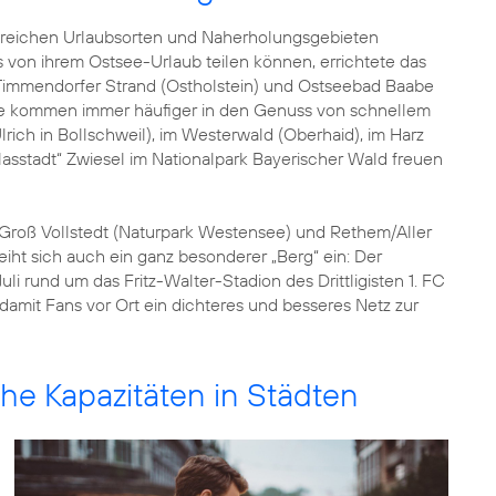
hlreichen Urlaubsorten und Naherholungsgebieten
 von ihrem Ostsee-Urlaub teilen können, errichtete das
immendorfer Strand (Ostholstein) und Ostseebad Baabe
 kommen immer häufiger in den Genuss von schnellem
ich in Bollschweil), im Westerwald (Oberhaid), im Harz
lasstadt“ Zwiesel im Nationalpark Bayerischer Wald freuen
Groß Vollstedt (Naturpark Westensee) und Rethem/Aller
 reiht sich auch ein ganz besonderer „Berg“ ein: Der
li rund um das Fritz-Walter-Stadion des Drittligisten 1. FC
 damit Fans vor Ort ein dichteres und besseres Netz zur
he Kapazitäten in Städten