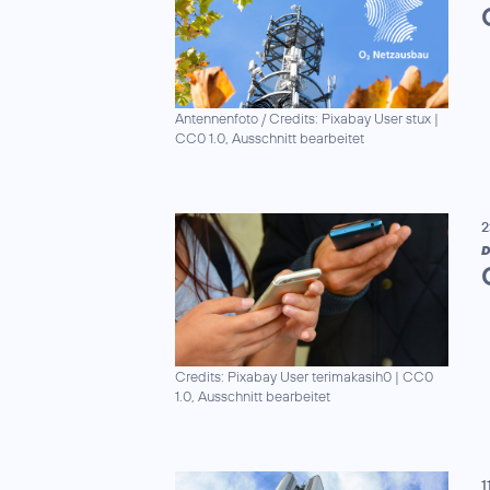
Antennenfoto / Credits: Pixabay User stux
|
CC0 1.0, Ausschnitt bearbeitet
2
D
Credits: Pixabay User terimakasih0
|
CC0
1.0, Ausschnitt bearbeitet
1