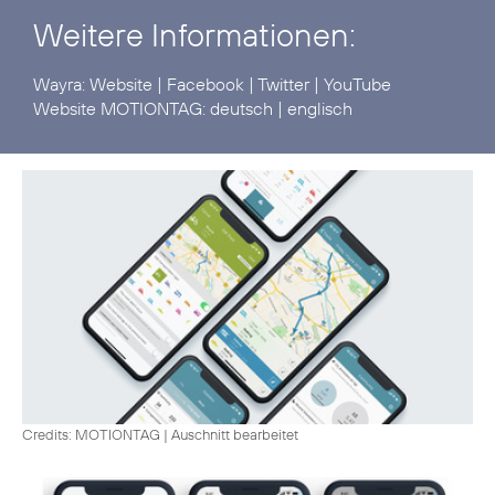
Weitere Informationen:
Wayra:
Website
|
Facebook
|
Twitter
|
YouTube
Website MOTIONTAG:
deutsch
|
englisch
Credits: MOTIONTAG
|
Auschnitt bearbeitet