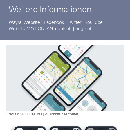
Weitere Informationen:
Wayra:
Website
|
Facebook
|
Twitter
|
YouTube
Website MOTIONTAG:
deutsch
|
englisch
Credits: MOTIONTAG
|
Auschnitt bearbeitet