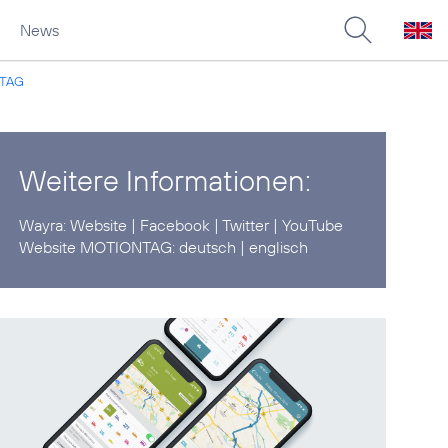
News
NTAG
Weitere Informationen:
Wayra:
Website
|
Facebook
|
Twitter
|
YouTube
Website MOTIONTAG:
deutsch
|
englisch