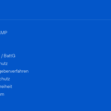
AMP
 / BattG
hutz
geberverfahren
chutz
reiheit
um