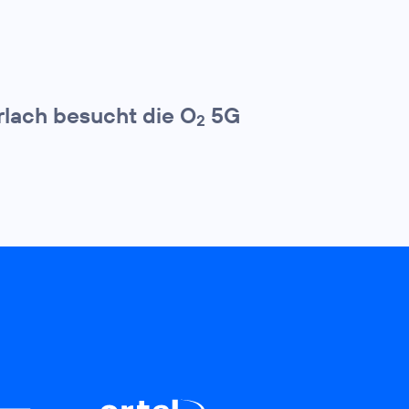
erlach besucht die O
5G
2