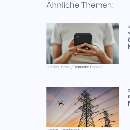
Ähnliche Themen:
0
S
Credits: iStock / Delmaine Donson
0
5