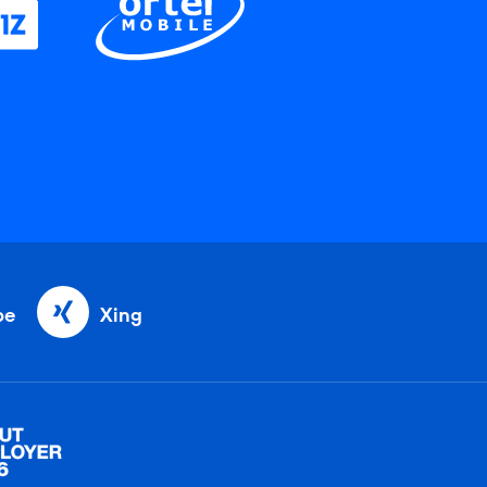
be
Xing