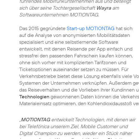
führendes Mobilfunkunternehmen aus und beteiligt
sich über seine Tochtergesellschaft
Wayra
am
Softwareunternehmen MOTIONTAG.
Das 2015 gegründete
Start-up MOTIONTAG
hat sich
auf die Analyse von anonymisierten Mobilitätsdaten
spezialisiert und eine selbstlernende Software
entwickelt, mit denen Reisende per App einfach und
stressfrei den passenden Fahrschein kaufen können,
ohne sich vorher mit komplizierten Tarifzonen und
Ticketoptionen auseinander setzen zu müssen. Für
Verkehrsbetriebe bietet diese Lösung ebenfalls viele Vor
Systemen der Unternehmen verknüpfen. Außerdem gewin
das Reiseverhalten und die Vorlieben ihrer Kundinnen 
Technologien
gewonnenen Daten können die Verkehrsb
Materialeinsatz optimieren, den Kohlendioxidausstoß ve
„
MOTIONTAG
entwickelt Technologien, mit denen wir
bei Telefónica unserem Ziel, Mobile Customer und
Digital Champion zu werden, wieder ein Stück näher