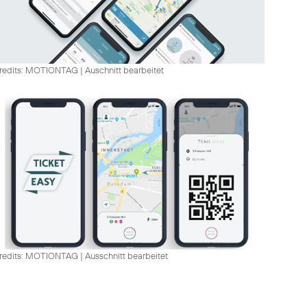
redits: MOTIONTAG
|
Auschnitt bearbeitet
redits: MOTIONTAG
|
Ausschnitt bearbeitet