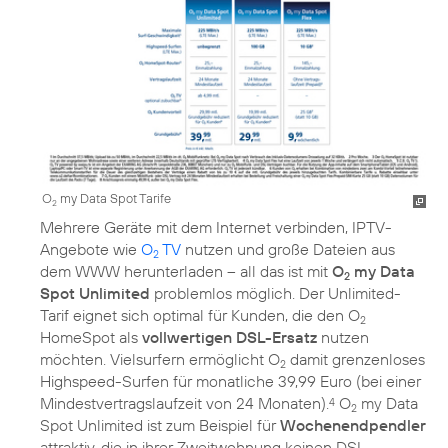
O
my Data Spot Tarife
2
Mehrere Geräte mit dem Internet verbinden, IPTV-
Angebote wie
O
TV
nutzen und große Dateien aus
2
dem WWW herunterladen – all das ist mit
O
my Data
2
Spot Unlimited
problemlos möglich. Der Unlimited-
Tarif eignet sich optimal für Kunden, die den O
2
HomeSpot als
vollwertigen DSL-Ersatz
nutzen
möchten. Vielsurfern ermöglicht O
damit grenzenloses
2
Highspeed-Surfen für monatliche 39,99 Euro (bei einer
Mindestvertragslaufzeit von 24 Monaten).
O
my Data
4
2
Spot Unlimited ist zum Beispiel für
Wochenendpendler
attraktiv, die in ihrer Zweitwohnung keinen DSL-