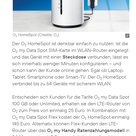
O
HomeSpot (
Credits: O
)
2
2
Der O
HomeSpot ist denkbar einfach zu nutzen: Ist die
2
O
my Data Spot SIM-Karte im WLAN-Router eingelegt
2
und das Gerät mit einer
Steckdose
verbunden, lässt es
sich innerhalb weniger Minuten konfigurieren – und
schon kann der Kunde online gehen. Egal ob Laptop,
Tablet, Smartphone oder Smart-TV: Der O
HomeSpot
2
verbindet bis zu 64 Geräte mit sicherem WLAN.
Entscheiden sich Kunden für die Tarife O
my Data Spot
2
100 GB oder Unlimited, erhalten sie den LTE-Router von
O
zum Preis von einmalig 25 Euro. In Kombination mit
2
O
my Data Spot Flex kostet der O
HomeSpot einmalig
2
2
145 Euro. Alternativ können Flex-Kunden den LTE-
Router über das
O
my Handy Ratenzahlungsmodell
in
2