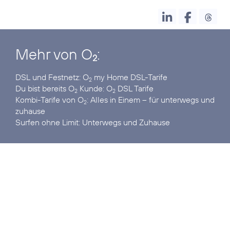
Mehr von O
:
2
DSL und Festnetz:
O
my Home DSL-Tarife
2
Du bist bereits O
Kunde:
O
DSL Tarife
2
2
Kombi-Tarife von O
:
Alles in Einem – für unterwegs und
2
zuhause
Surfen ohne Limit:
Unterwegs und Zuhause