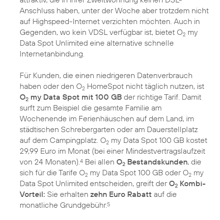
Anschluss haben, unter der Woche aber trotzdem nicht
auf Highspeed-Internet verzichten möchten. Auch in
Gegenden, wo kein VDSL verfügbar ist, bietet O
my
2
Data Spot Unlimited eine alternative schnelle
Internetanbindung.
Für Kunden, die einen niedrigeren Datenverbrauch
haben oder den O
HomeSpot nicht täglich nutzen, ist
2
O
my Data Spot mit 100 GB
der richtige Tarif. Damit
2
surft zum Beispiel die gesamte Familie am
Wochenende im Ferienhäuschen auf dem Land, im
städtischen Schrebergarten oder am Dauerstellplatz
auf dem Campingplatz. O
my Data Spot 100 GB kostet
2
29,99 Euro im Monat (bei einer Mindestvertragslaufzeit
von 24 Monaten).
Bei allen
O
Bestandskunden
, die
4
2
sich für die Tarife O
my Data Spot 100 GB oder O
my
2
2
Data Spot Unlimited entscheiden, greift der
O
Kombi-
2
Vorteil:
Sie erhalten
zehn Euro Rabatt
auf die
monatliche Grundgebühr.
5