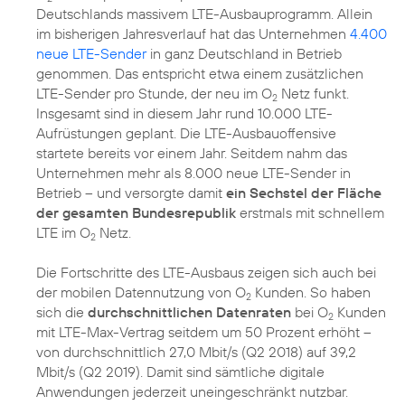
Deutschlands massivem LTE-Ausbauprogramm. Allein
im bisherigen Jahresverlauf hat das Unternehmen
4.400
neue LTE-Sender
in ganz Deutschland in Betrieb
genommen. Das entspricht etwa einem zusätzlichen
LTE-Sender pro Stunde, der neu im O
Netz funkt.
2
Insgesamt sind in diesem Jahr rund 10.000 LTE-
Aufrüstungen geplant. Die LTE-Ausbauoffensive
startete bereits vor einem Jahr. Seitdem nahm das
Unternehmen mehr als 8.000 neue LTE-Sender in
Betrieb – und versorgte damit
ein Sechstel der Fläche
der gesamten Bundesrepublik
erstmals mit schnellem
LTE im O
Netz.
2
Die Fortschritte des LTE-Ausbaus zeigen sich auch bei
der mobilen Datennutzung von O
Kunden. So haben
2
sich die
durchschnittlichen Datenraten
bei O
Kunden
2
mit LTE-Max-Vertrag seitdem um 50 Prozent erhöht –
von durchschnittlich 27,0 Mbit/s (Q2 2018) auf 39,2
Mbit/s (Q2 2019). Damit sind sämtliche digitale
Anwendungen jederzeit uneingeschränkt nutzbar.