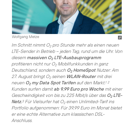
Wolfgang Metze
Im Schnitt nimmt O
pro Stunde mehr als einen neuen
2
LTE-Sender in Betrieb – jeden Tag, rund um die Uhr. Von
diesem
massiven O
LTE-Ausbauprogramm
2
profitieren nicht nur O
Mobilfunkkunden in ganz
2
Deutschland, sondern auch
O
HomeSpot
Nutzer: Am
2
27. August bringt O
seinen
WLAN-Router
mit drei
2
neuen
O
my Data Spot Tarifen
auf den Markt.
1
2
2
Kunden surfen damit
ab 9,99 Euro pro Woche
mit einer
Geschwindigkeit von bis zu 225 Mbit/s über das
O
LTE-
2
Netz.
Für Vielsurfer hat O
einen Unlimited-Tarif ins
3
2
Portfolio aufgenommen: Für 39,99 Euro im Monat bietet
er eine echte Alternative zum klassischen DSL-
Anschluss.