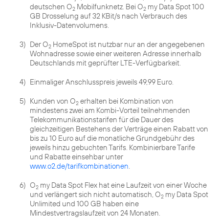
deutschen O
Mobilfunknetz. Bei O
my Data Spot 100
2
2
GB Drosselung auf 32 KBit/s nach Verbrauch des
Inklusiv-Datenvolumens.
3)
Der O
HomeSpot ist nutzbar nur an der angegebenen
2
Wohnadresse sowie einer weiteren Adresse innerhalb
Deutschlands mit geprüfter LTE-Verfügbarkeit.
4)
Einmaliger Anschlusspreis jeweils 49,99 Euro.
5)
Kunden von O
erhalten bei Kombination von
2
mindestens zwei am Kombi-Vorteil teilnehmenden
Telekommunikationstarifen für die Dauer des
gleichzeitigen Bestehens der Verträge einen Rabatt von
bis zu 10 Euro auf die monatliche Grundgebühr des
jeweils hinzu gebuchten Tarifs. Kombinierbare Tarife
und Rabatte einsehbar unter
www.o2.de/tarifkombinationen
.
6)
O
my Data Spot Flex hat eine Laufzeit von einer Woche
2
und verlängert sich nicht automatisch, O
my Data Spot
2
Unlimited und 100 GB haben eine
Mindestvertragslaufzeit von 24 Monaten.