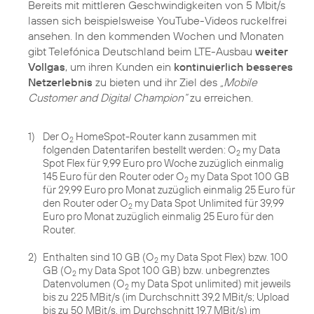
Bereits mit mittleren Geschwindigkeiten von 5 Mbit/s
lassen sich beispielsweise YouTube-Videos ruckelfrei
ansehen. In den kommenden Wochen und Monaten
gibt Telefónica Deutschland beim LTE-Ausbau
weiter
Vollgas
, um ihren Kunden ein
kontinuierlich besseres
Netzerlebnis
zu bieten und ihr Ziel des
„Mobile
Customer and Digital Champion“
1)
Der O
HomeSpot-Router kann zusammen mit
2
folgenden Datentarifen bestellt werden: O
my Data
2
Spot Flex für 9,99 Euro pro Woche zuzüglich einmalig
145 Euro für den Router oder O
my Data Spot 100 GB
2
für 29,99 Euro pro Monat zuzüglich einmalig 25 Euro für
den Router oder O
my Data Spot Unlimited für 39,99
2
Euro pro Monat zuzüglich einmalig 25 Euro für den
Router.
2)
Enthalten sind 10 GB (O
my Data Spot Flex) bzw. 100
2
GB (O
my Data Spot 100 GB) bzw. unbegrenztes
2
Datenvolumen (O
my Data Spot unlimited) mit jeweils
2
bis zu 225 MBit/s (im Durchschnitt 39,2 MBit/s; Upload
bis zu 50 MBit/s, im Durchschnitt 19,7 MBit/s) im