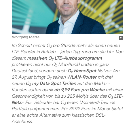
Wolfgang Metze
Im Schnitt nimmt O
pro Stunde mehr als einen neuen
2
LTE-Sender in Betrieb – jeden Tag, rund um die Uhr. Von
diesem
massiven O
LTE-Ausbauprogramm
2
profitieren nicht nur O
Mobilfunkkunden in ganz
2
Deutschland, sondern auch
O
HomeSpot
Nutzer: Am
2
27. August bringt O
seinen
WLAN-Router
mit drei
2
neuen
O
my Data Spot Tarifen
auf den Markt.
1
2
2
Kunden surfen damit
ab 9,99 Euro pro Woche
mit einer
Geschwindigkeit von bis zu 225 Mbit/s über das
O
LTE-
2
Netz.
Für Vielsurfer hat O
einen Unlimited-Tarif ins
3
2
Portfolio aufgenommen: Für 39,99 Euro im Monat bietet
er eine echte Alternative zum klassischen DSL-
Anschluss.