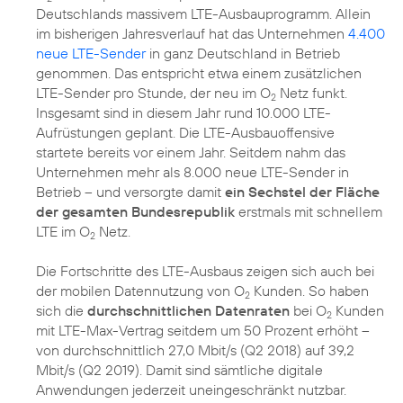
Deutschlands massivem LTE-Ausbauprogramm. Allein
im bisherigen Jahresverlauf hat das Unternehmen
4.400
neue LTE-Sender
in ganz Deutschland in Betrieb
genommen. Das entspricht etwa einem zusätzlichen
LTE-Sender pro Stunde, der neu im O
Netz funkt.
2
Insgesamt sind in diesem Jahr rund 10.000 LTE-
Aufrüstungen geplant. Die LTE-Ausbauoffensive
startete bereits vor einem Jahr. Seitdem nahm das
Unternehmen mehr als 8.000 neue LTE-Sender in
Betrieb – und versorgte damit
ein Sechstel der Fläche
der gesamten Bundesrepublik
erstmals mit schnellem
LTE im O
Netz.
2
Die Fortschritte des LTE-Ausbaus zeigen sich auch bei
der mobilen Datennutzung von O
Kunden. So haben
2
sich die
durchschnittlichen Datenraten
bei O
Kunden
2
mit LTE-Max-Vertrag seitdem um 50 Prozent erhöht –
von durchschnittlich 27,0 Mbit/s (Q2 2018) auf 39,2
Mbit/s (Q2 2019). Damit sind sämtliche digitale
Anwendungen jederzeit uneingeschränkt nutzbar.