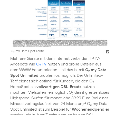
O
my Data Spot Tarife
2
Mehrere Geräte mit dem Internet verbinden, IPTV-
Angebote wie
O
TV
nutzen und große Dateien aus
2
dem WWW herunterladen – all das ist mit
O
my Data
2
Spot Unlimited
problemlos möglich. Der Unlimited-
Tarif eignet sich optimal für Kunden, die den O
2
HomeSpot als
vollwertigen DSL-Ersatz
nutzen
möchten. Vielsurfern ermöglicht O
damit grenzenloses
2
Highspeed-Surfen für monatliche 39,99 Euro (bei einer
Mindestvertragslaufzeit von 24 Monaten).
O
my Data
4
2
Spot Unlimited ist zum Beispiel für
Wochenendpendler
attraktiv, die in ihrer Zweitwohnung keinen DSL-