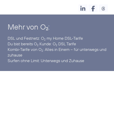
Mehr von O
:
2
DSL und Festnetz:
O
my Home DSL-Tarife
2
Du bist bereits O
Kunde:
O
DSL Tarife
2
2
Kombi-Tarife von O
:
Alles in Einem – für unterwegs und
2
zuhause
Surfen ohne Limit:
Unterwegs und Zuhause