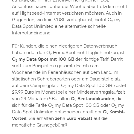
Anschluss haben, unter der Woche aber trotzdem nicht
auf Highspeed-Internet verzichten möchten. Auch in
Gegenden, wo kein VDSL verfügbar ist, bietet O
my
2
Data Spot Unlimited eine alternative schnelle
Internetanbindung.
Für Kunden, die einen niedrigeren Datenverbrauch
haben oder den O
HomeSpot nicht täglich nutzen, ist
2
O
my Data Spot mit 100 GB
der richtige Tarif. Damit
2
surft zum Beispiel die gesamte Familie am
Wochenende im Ferienhäuschen auf dem Land, im
städtischen Schrebergarten oder am Dauerstellplatz
auf dem Campingplatz. O
my Data Spot 100 GB kostet
2
29,99 Euro im Monat (bei einer Mindestvertragslaufzeit
von 24 Monaten).
Bei allen
O
Bestandskunden
, die
4
2
sich für die Tarife O
my Data Spot 100 GB oder O
my
2
2
Data Spot Unlimited entscheiden, greift der
O
Kombi-
2
Vorteil:
Sie erhalten
zehn Euro Rabatt
auf die
monatliche Grundgebühr.
5