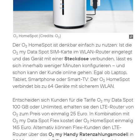
O
HomeSpot (
Credits: O
)
2
2
Der O
HomeSpot ist denkbar einfach zu nutzen: Ist die
2
O
my Data Spot SIM-Karte im WLAN-Router eingelegt
2
und das Gerät mit einer
Steckdose
verbunden, lässt es
sich innerhalb weniger Minuten konfigurieren – und
schon kann der Kunde online gehen. Egal ob Laptop,
Tablet, Smartphone oder Smart-TV: Der O
HomeSpot
2
verbindet bis zu 64 Geräte mit sicherem WLAN.
Entscheiden sich Kunden für die Tarife O
my Data Spot
2
100 GB oder Unlimited, erhalten sie den LTE-Router von
O
zum Preis von einmalig 25 Euro. In Kombination mit
2
O
my Data Spot Flex kostet der O
HomeSpot einmalig
2
2
145 Euro. Alternativ können Flex-Kunden den LTE-
Router über das
O
my Handy Ratenzahlungsmodell
in
2