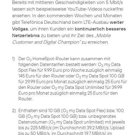
Bereits mit mittleren Geschwindigkeiten von 5 Mbit/s
lassen sich beispielsweise YouTube-Videos ruckelfrei
ansehen. In den kommenden Wochen und Monaten
gibt Telefónica Deutschland beim LTE-Ausbau
weiter
Vollgas
, um ihren Kunden ein
kontinuierlich besseres
Netzerlebnis
zu bieten und ihr Ziel des
„Mobile
Customer and Digital Champion“
1)
Der O
HomeSpot-Router kann zusammen mit
2
folgenden Datentarifen bestellt werden: O
my Data
2
Spot Flex für 9,99 Euro pro Woche zuzüglich einmalig
145 Euro für den Router oder O
my Data Spot 100 GB
2
für 29,99 Euro pro Monat zuzüglich einmalig 25 Euro für
den Router oder O
my Data Spot Unlimited für 39,99
2
Euro pro Monat zuzüglich einmalig 25 Euro für den
Router.
2)
Enthalten sind 10 GB (O
my Data Spot Flex) bzw. 100
2
GB (O
my Data Spot 100 GB) bzw. unbegrenztes
2
Datenvolumen (O
my Data Spot unlimited) mit jeweils
2
bis zu 225 MBit/s (im Durchschnitt 39,2 MBit/s; Upload
bis zu 50 MBit/s, im Durchschnitt 19,7 MBit/s) im