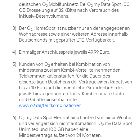
deutschen O
Mobilfunknetz. Bei O
my Data Spot 100
2
2
GB Drosselung auf 32 KBit/s nach Verbrauch des
Inklusiv-Datenvolumens.
3)
Der O
HomeSpot ist nutzbar nur an der angegebenen
2
Wohnadresse sowie einer weiteren Adresse innerhalb
Deutschlands mit geprüfter LTE-Verfügbarkeit.
4)
Einmaliger Anschlusspreis jeweils 49,99 Euro.
5)
Kunden von O
erhalten bei Kombination von
2
mindestens zwei am Kombi-Vorteil teilnehmenden
Telekommunikationstarifen für die Dauer des
gleichzeitigen Bestehens der Verträge einen Rabatt von
bis zu 10 Euro auf die monatliche Grundgebühr des
jeweils hinzu gebuchten Tarifs. Kombinierbare Tarife
und Rabatte einsehbar unter
www.o2.de/tarifkombinationen
.
6)
O
my Data Spot Flex hat eine Laufzeit von einer Woche
2
und verlängert sich nicht automatisch, O
my Data Spot
2
Unlimited und 100 GB haben eine
Mindestvertragslaufzeit von 24 Monaten.