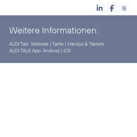
Weitere Informationen:
ALDI Talk:
Website
|
Tarife
|
Handys & Tablets
ALDI TALK App:
Android
|
iOS