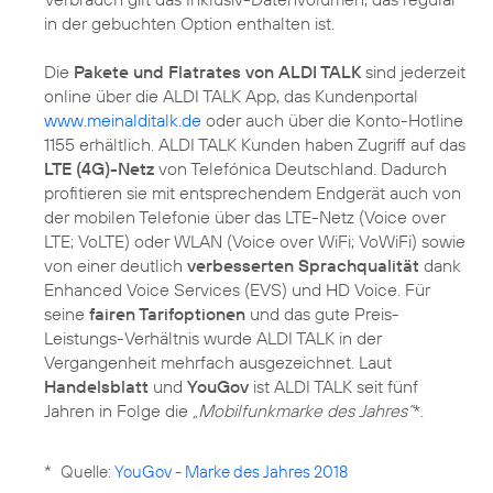
in der gebuchten Option enthalten ist.
Die
Pakete und Flatrates von ALDI TALK
sind jederzeit
online über die ALDI TALK App, das Kundenportal
www.meinalditalk.de
oder auch über die Konto-Hotline
1155 erhältlich. ALDI TALK Kunden haben Zugriff auf das
LTE (4G)-Netz
von Telefónica Deutschland. Dadurch
profitieren sie mit entsprechendem Endgerät auch von
der mobilen Telefonie über das LTE-Netz (Voice over
LTE; VoLTE) oder WLAN (Voice over WiFi; VoWiFi) sowie
von einer deutlich
verbesserten Sprachqualität
dank
Enhanced Voice Services (EVS) und HD Voice. Für
seine
fairen Tarifoptionen
und das gute Preis-
Leistungs-Verhältnis wurde ALDI TALK in der
Vergangenheit mehrfach ausgezeichnet. Laut
Handelsblatt
und
YouGov
ist ALDI TALK seit fünf
Jahren in Folge die
„Mobilfunkmarke des Jahres“
*.
*
Quelle:
YouGov - Marke des Jahres 2018