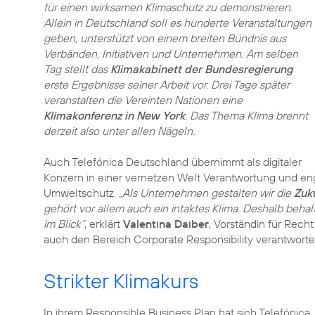
für einen wirksamen Klimaschutz zu demonstrieren.
Allein in Deutschland soll es hunderte Veranstaltungen
geben, unterstützt von einem breiten Bündnis aus
Verbänden, Initiativen und Unternehmen. Am selben
Tag stellt das
Klimakabinett der Bundesregierung
erste Ergebnisse seiner Arbeit vor. Drei Tage später
veranstalten die Vereinten Nationen eine
Klimakonferenz in New York
. Das Thema Klima brennt
derzeit also unter allen Nägeln.
Auch Telefónica Deutschland übernimmt als digitaler
Konzern in einer vernetzen Welt Verantwortung und engagi
Umweltschutz.
„Als Unternehmen gestalten wir die
Zuk
gehört vor allem auch ein intaktes Klima. Deshalb beha
im Blick“
, erklärt
Valentina Daiber
, Vorständin für Rech
auch den
Bereich Corporate Responsibility
verantworte
Strikter Klimakurs
In ihrem
Responsible Business Plan
hat sich Telefónica