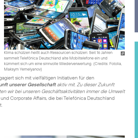
Klima schützen heißt auch Ressourcen schützen: Seit 16 Jahren
sammelt Telefónica Deutschland alte Mobiltelefone ein und
kümmert sich um eine sinnvolle Wiederverwertung. (
Credits: Fotolia,
Maksym Yemelyanov
)
ert sich mit vielfältigen Initiativen für den
unft unserer Gesellschaft
aktiv mit. Zu dieser Zukunft
lten wir bei unseren Geschäftsaktivitäten immer die Umwelt
t und Corporate Affairs, die bei Telefónica Deutschland
t.