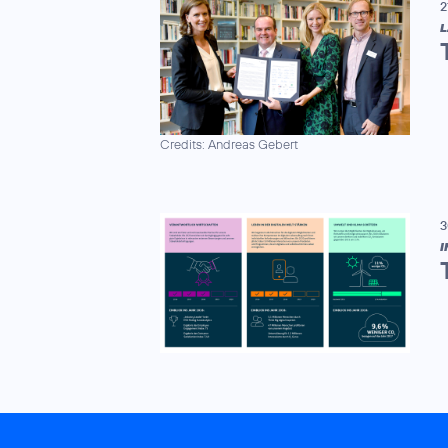
2
L
Credits: Andreas Gebert
3
I