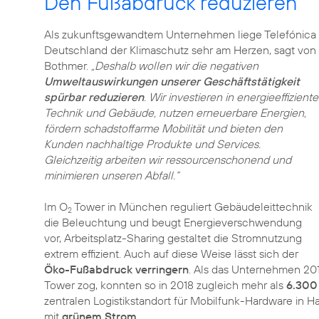
Den Fußabdruck reduzieren
Als zukunftsgewandtem Unternehmen liege Telefónica
Deutschland der Klimaschutz sehr am Herzen, sagt von
Bothmer.
„Deshalb wollen wir die negativen
Umweltauswirkungen unserer Geschäftstätigkeit
spürbar reduzieren
. Wir investieren in energieeffiziente
Technik und Gebäude, nutzen erneuerbare Energien,
fördern schadstoffarme Mobilität und bieten den
Kunden nachhaltige Produkte und Services.
Gleichzeitig arbeiten wir ressourcenschonend und
minimieren unseren Abfall.“
Im O
Tower in München reguliert Gebäudeleittechnik
2
die Beleuchtung und beugt Energieverschwendung
vor, Arbeitsplatz-Sharing gestaltet die Stromnutzung
extrem effizient. Auch auf diese Weise lässt sich der
Öko-Fußabdruck verringern
. Als das Unternehmen 20
Tower zog, konnten so in 2018 zugleich mehr als
6.300
zentralen Logistikstandort für Mobilfunk-Hardware in H
mit
grünem Strom
.