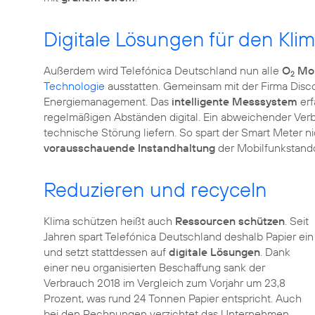
Digitale Lösungen für den Kli
Außerdem wird Telefónica Deutschland nun alle
O
Mob
2
Technologie
ausstatten. Gemeinsam mit der Firma Disc
Energiemanagement. Das
intelligente Messsystem
erf
regelmäßigen Abständen digital. Ein abweichender Verb
technische Störung liefern. So spart der Smart Meter ni
vorausschauende Instandhaltung
der Mobilfunkstando
Reduzieren und recyceln
Klima schützen heißt auch
Ressourcen schützen
. Seit
Jahren spart Telefónica Deutschland deshalb Papier ein
und setzt stattdessen auf
digitale Lösungen
. Dank
einer neu organisierten Beschaffung sank der
Verbrauch 2018 im Vergleich zum Vorjahr um 23,8
Prozent, was rund 24 Tonnen Papier entspricht. Auch
bei den Rechnungen verzichtet das Unternehmen