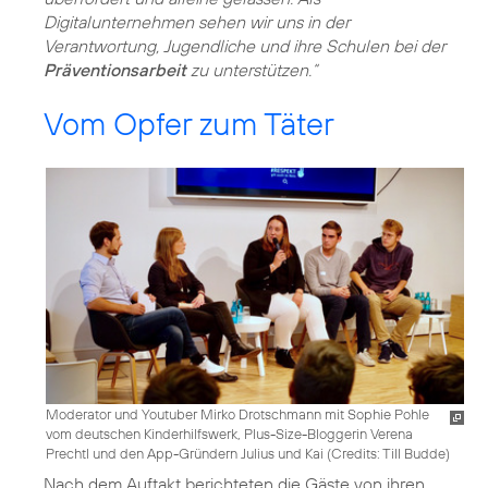
Digitalunternehmen sehen wir uns in der
Verantwortung, Jugendliche und ihre Schulen bei der
Präventionsarbeit
zu unterstützen.“
Vom Opfer zum Täter
Moderator und Youtuber Mirko Drotschmann mit Sophie Pohle
vom deutschen Kinderhilfswerk, Plus-Size-Bloggerin Verena
Prechtl und den App-Gründern Julius und Kai (
Credits: Till Budde
)
Nach dem Auftakt berichteten die Gäste von ihren