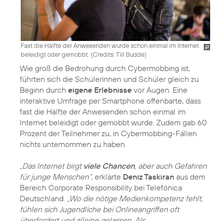
Fast die Hälfte der Anwesenden wurde schon einmal im Internet
beleidigt oder gemobbt. (
Credits: Till Budde
)
Wie groß die Bedrohung durch Cybermobbing ist,
führten sich die Schülerinnen und Schüler gleich zu
Beginn durch
eigene Erlebnisse
vor Augen. Eine
interaktive Umfrage per Smartphone offenbarte, dass
fast die Hälfte der Anwesenden schon einmal im
Internet beleidigt oder gemobbt wurde. Zudem gab 60
Prozent der Teilnehmer zu, in Cybermobbing-Fällen
nichts unternommen zu haben.
„Das Internet birgt
viele Chancen
, aber auch Gefahren
für junge Menschen“
, erklärte
Deniz Taskiran
aus dem
Bereich Corporate Responsibility bei Telefónica
Deutschland.
„Wo die nötige Medienkompetenz fehlt,
fühlen sich Jugendliche bei Onlineangriffen oft
überfordert und alleine gelassen. Als