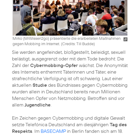
Mirko (MrWissen2go) präsentierte die erarbeiteten Maßnahmen
gegen Mobbing im Internet. (
Credits: Till Budde
)
Sie werden angefeindet, bloßgestellt, beleidigt, sexuell
belästigt, ausgegrenzt oder mit dem Tode bedroht: Die
Zahl der
Cybermobbing-Opfer
wächst. Die Anonymität
des Internets enthemmt Täterinnen und Täter, eine
strafrechtliche Verfolgung ist oft schwierig. Laut einer
aktuellen
Studie
des Bündnisses gegen Cybermobbing
wurden allein in Deutschland bereits neun Millionen
Menschen Opfer von Netzmobbing. Betroffen sind vor
allem
Jugendliche
.
Ein Zeichen gegen Cybermobbing und digitale Gewalt
setzte Telefónica Deutschland am diesjährigen
Tag des
Respekts
. Im
BASECAMP
in Berlin fanden sich am 18.