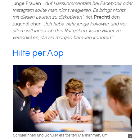
junge Frauen.
„Auf Hasskommentare bei Facebook oder
Instagram sollte man nicht reagieren. Es bringt nichts,
mit diesen Leuten zu diskutieren“
, riet
Prechtl
den
Jugendlichen.
„Ich habe viele junge Follower und vor
allem will ihnen ich den Rat geben, keine Bilder zu
verschicken, die sie morgen bereuen könnten.“
Hilfe per App
Schülerinnen und Schüler erarbeiten Maßnahmen, um