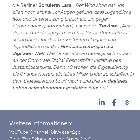
die Berliner
Schülerin Lara
.
„Der Workshop hat uns
allen noch einmal vor Augen geführt, dass Jugendliche
Mut und Unterstützung brauchen, um gegen
Cybermobbing anzugehen“
, resümierte
Taskiran
.
„Aus
diesem Grund engagiert sich Telefónica Deutschland
schon lange für den kompetenten Umgang von
Jugendlichen mit den
Herausforderungen der
digitalen Welt
. Das Unternehmen beteiligt sich zudem
an der
Corporate Digital Resposibility Initiative des
Justizministeriums
. Denn wir wollen die Digitalisierung
als Chance nutzen, ein faires Miteinander zu schaffen, in
dem Digitalisierung Spaß macht und alle ihr
digitales
Leben selbstbestimmt gestalten
können.“
Weitere Informationen:
YouTube Channel:
MrWissen2go
Blog
„The Skinny and the Curvy One”