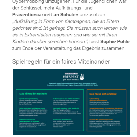
Cybermobbing umzugehen. Für die Jugendlichen war
der Schlüssel, mehr Aufklärungs- und
Präventionsarbeit an Schulen
umzusetzen.
„Aufklärung in Form von Kampagnen, die an Eltern
gerichtet sind, ist gefragt. Sie müssen auch lernen, wie
sie in Extremfällen reagieren und wie sie mit ihren
Kindern darüber sprechen können.“
, fasst
Sophie Pohle
Spielregeln für ein faires Miteinander