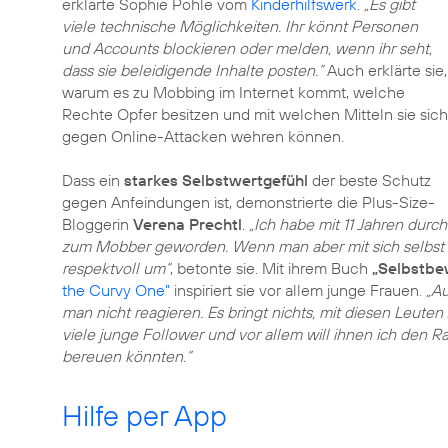
erklärte Sophie Pohle vom
Kinderhilfswerk
.
„Es gibt
viele technische Möglichkeiten. Ihr könnt Personen
und Accounts blockieren oder melden, wenn ihr seht,
dass sie beleidigende Inhalte posten.“
Auch erklärte sie,
warum es zu Mobbing im Internet kommt, welche
Rechte Opfer besitzen und mit welchen Mitteln sie sich
gegen Online-Attacken wehren können.
Dass ein
starkes Selbstwertgefühl
der beste Schutz
gegen Anfeindungen ist, demonstrierte die Plus-Size-
Bloggerin
Verena Prechtl
.
„Ich habe mit 11 Jahren durc
zum Mobber geworden. Wenn man aber mit sich selbst z
respektvoll um“
, betonte sie. Mit ihrem Buch
„Selbstbe
the Curvy One”
inspiriert sie vor allem junge Frauen.
„A
man nicht reagieren. Es bringt nichts, mit diesen Leuten 
viele junge Follower und vor allem will ihnen ich den R
bereuen könnten.“
Hilfe per App