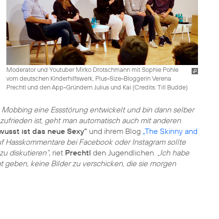
Moderator und Youtuber Mirko Drotschmann mit Sophie Pohle
vom deutschen Kinderhilfswerk, Plus-Size-Bloggerin Verena
Prechtl und den App-Gründern Julius und Kai (
Credits: Till Budde
)
h Mobbing eine Essstörung entwickelt und bin dann selber
ufrieden ist, geht man automatisch auch mit anderen
wusst ist das neue Sexy“
und ihrem Blog
„The Skinny and
uf Hasskommentare bei Facebook oder Instagram sollte
zu diskutieren“
, riet
Prechtl
den Jugendlichen.
„Ich habe
at geben, keine Bilder zu verschicken, die sie morgen