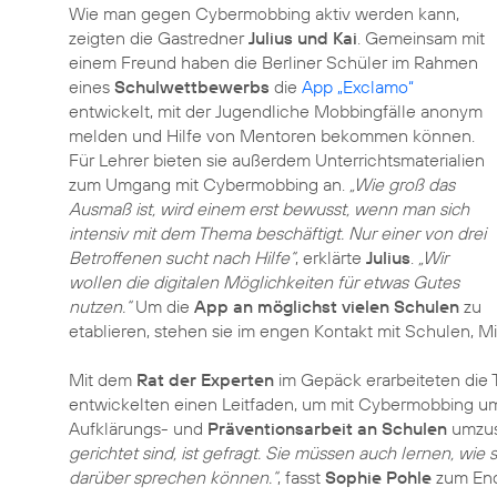
Wie man gegen Cybermobbing aktiv werden kann,
zeigten die Gastredner
Julius und Kai
. Gemeinsam mit
einem Freund haben die Berliner Schüler im Rahmen
eines
Schulwettbewerbs
die
App „Exclamo“
entwickelt, mit der Jugendliche Mobbingfälle anonym
melden und Hilfe von Mentoren bekommen können.
Für Lehrer bieten sie außerdem Unterrichtsmaterialien
zum Umgang mit Cybermobbing an.
„Wie groß das
Ausmaß ist, wird einem erst bewusst, wenn man sich
intensiv mit dem Thema beschäftigt. Nur einer von drei
Betroffenen sucht nach Hilfe“
, erklärte
Julius
.
„Wir
wollen die digitalen Möglichkeiten für etwas Gutes
nutzen.“
Um die
App an möglichst vielen Schulen
zu
etablieren, stehen sie im engen Kontakt mit Schulen, 
Mit dem
Rat der Experten
im Gepäck erarbeiteten die T
entwickelten einen Leitfaden, um mit Cybermobbing um
Aufklärungs- und
Präventionsarbeit an Schulen
umzus
gerichtet sind, ist gefragt. Sie müssen auch lernen, wie 
darüber sprechen können.“
, fasst
Sophie Pohle