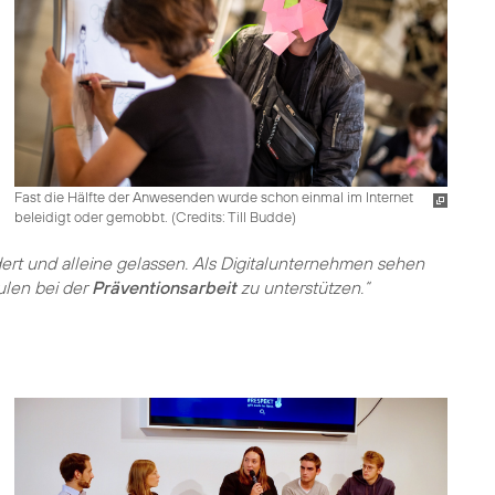
Fast die Hälfte der Anwesenden wurde schon einmal im Internet
beleidigt oder gemobbt. (
Credits: Till Budde
)
dert und alleine gelassen. Als Digitalunternehmen sehen
ulen bei der
Präventionsarbeit
zu unterstützen.“