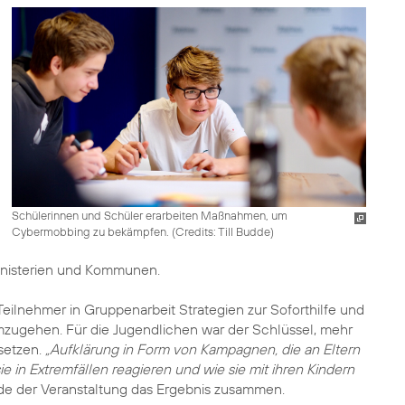
Schülerinnen und Schüler erarbeiten Maßnahmen, um
Cybermobbing zu bekämpfen. (
Credits: Till Budde
)
Ministerien und Kommunen.
eilnehmer in Gruppenarbeit Strategien zur Soforthilfe und
zugehen. Für die Jugendlichen war der Schlüssel, mehr
etzen.
„Aufklärung in Form von Kampagnen, die an Eltern
sie in Extremfällen reagieren und wie sie mit ihren Kindern