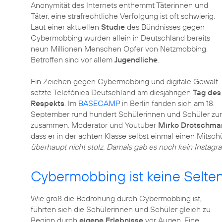
Anonymität des Internets enthemmt Täterinnen und
Täter, eine strafrechtliche Verfolgung ist oft schwierig.
Laut einer aktuellen
Studie
des Bündnisses gegen
Cybermobbing wurden allein in Deutschland bereits
neun Millionen Menschen Opfer von Netzmobbing.
Betroffen sind vor allem
Jugendliche
.
Ein Zeichen gegen Cybermobbing und digitale Gewalt
setzte Telefónica Deutschland am diesjährigen
Tag des
Respekts
. Im
BASECAMP
in Berlin fanden sich am 18.
September rund hundert Schülerinnen und Schüler 
zusammen. Moderator und Youtuber
Mirko Drotschma
dass er in der achten Klasse selbst einmal einen Mitsc
überhaupt nicht stolz. Damals gab es noch kein Instagr
Cybermobbing ist keine Selte
Wie groß die Bedrohung durch Cybermobbing ist,
führten sich die Schülerinnen und Schüler gleich zu
Beginn durch
eigene Erlebnisse
vor Augen. Eine