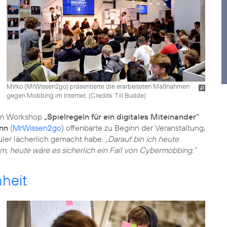
Mirko (MrWissen2go) präsentierte die erarbeiteten Maßnahmen
gegen Mobbing im Internet. (
Credits: Till Budde
)
zum Workshop
„Spielregeln für ein digitales Miteinander“
nn
(
MrWissen2go
) offenbarte zu Beginn der Veranstaltung,
hüler lächerlich gemacht habe.
„Darauf bin ich heute
am, heute wäre es sicherlich ein Fall von Cybermobbing.“
nheit