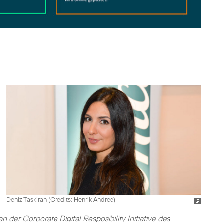
Deniz Taskiran (
Credits: Henrik Andree
)
 an der
Corporate Digital Resposibility Initiative des