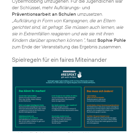
Cybermobbing umzugehen. Für die Jugendlichen war
der Schlüssel, mehr Aufklärungs- und
Präventionsarbeit an Schulen
umzusetzen.
„Aufklärung in Form von Kampagnen, die an Eltern
gerichtet sind, ist gefragt. Sie müssen auch lernen, wie
sie in Extremfällen reagieren und wie sie mit ihren
Kindern darüber sprechen können.“
, fasst
Sophie Pohle
Spielregeln für ein faires Miteinander