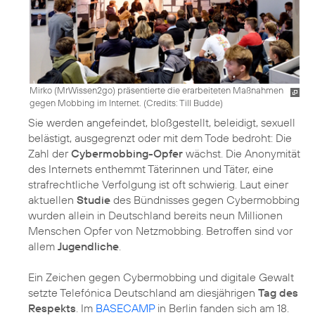
Mirko (MrWissen2go) präsentierte die erarbeiteten Maßnahmen
gegen Mobbing im Internet. (
Credits: Till Budde
)
Sie werden angefeindet, bloßgestellt, beleidigt, sexuell
belästigt, ausgegrenzt oder mit dem Tode bedroht: Die
Zahl der
Cybermobbing-Opfer
wächst. Die Anonymität
des Internets enthemmt Täterinnen und Täter, eine
strafrechtliche Verfolgung ist oft schwierig. Laut einer
aktuellen
Studie
des Bündnisses gegen Cybermobbing
wurden allein in Deutschland bereits neun Millionen
Menschen Opfer von Netzmobbing. Betroffen sind vor
allem
Jugendliche
.
Ein Zeichen gegen Cybermobbing und digitale Gewalt
setzte Telefónica Deutschland am diesjährigen
Tag des
Respekts
. Im
BASECAMP
in Berlin fanden sich am 18.