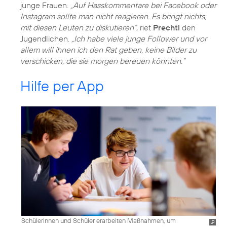
junge Frauen.
„Auf Hasskommentare bei Facebook oder
Instagram sollte man nicht reagieren. Es bringt nichts,
mit diesen Leuten zu diskutieren“
, riet
Prechtl
den
Jugendlichen.
„Ich habe viele junge Follower und vor
allem will ihnen ich den Rat geben, keine Bilder zu
verschicken, die sie morgen bereuen könnten.“
Hilfe per App
Schülerinnen und Schüler erarbeiten Maßnahmen, um