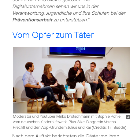
Digitalunternehmen sehen wir uns in der
Verantwortung, Jugendliche und ihre Schulen bei der
Präventionsarbeit
zu unterstützen.“
Vom Opfer zum Täter
Moderator und Youtuber Mirko Drotschmann mit Sophie Pohle
vom deutschen Kinderhilfswerk, Plus-Size-Bloggerin Verena
Prechtl und den App-Gründern Julius und Kai (
Credits: Till Budde
)
Nach dem Auftakt berichteten die Gäste von ihren