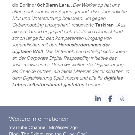
die Berliner
Schülerin Lara
.
„Der Workshop hat uns
allen noch einmal vor Augen geführt, dass Jugendliche
Mut und Unterstützung brauchen, um gegen
Cybermobbing anzugehen“
, resümierte
Taskiran
.
„Aus
diesem Grund engagiert sich Telefónica Deutschland
schon lange für den kompetenten Umgang von
Jugendlichen mit den
Herausforderungen der
digitalen Welt
. Das Unternehmen beteiligt sich zudem
an der
Corporate Digital Resposibility Initiative des
Justizministeriums
. Denn wir wollen die Digitalisierung
als Chance nutzen, ein faires Miteinander zu schaffen, in
dem Digitalisierung Spaß macht und alle ihr
digitales
Leben selbstbestimmt gestalten
können.“
Weitere Informationen:
YouTube Channel:
MrWissen2go
Blog
„The Skinny and the Curvy One”