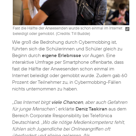
Fast die Hälfte der Anwesenden wurde schon einmal im Internet
beleidigt oder gemobbt. (
Credits: Till Budde
)
Wie groß die Bedrohung durch Cybermobbing ist,
führten sich die Schülerinnen und Schüler gleich zu
Beginn durch
eigene Erlebnisse
vor Augen. Eine
interaktive Umfrage per Smartphone offenbarte, dass
fast die Hälfte der Anwesenden schon einmal im
Internet beleidigt oder gemobbt wurde. Zudem gab 60
Prozent der Teilnehmer zu, in Cybermobbing-Fällen
nichts unternommen zu haben.
„Das Internet birgt
viele Chancen
, aber auch Gefahren
für junge Menschen“
, erklärte
Deniz Taskiran
aus dem
Bereich Corporate Responsibility bei Telefónica
Deutschland.
„Wo die nötige Medienkompetenz fehlt,
fühlen sich Jugendliche bei Onlineangriffen oft
überfordert und alleine gelassen. Als