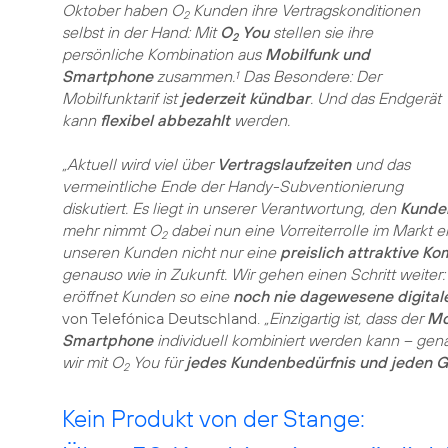
Oktober haben O
Kunden ihre Vertragskonditionen
2
selbst in der Hand: Mit
O
You
stellen sie ihre
2
persönliche Kombination aus
Mobilfunk und
Smartphone
zusammen.
Das Besondere: Der
1
Mobilfunktarif ist
jederzeit kündbar
. Und das Endgerät
kann
flexibel abbezahlt
werden.
„Aktuell wird viel über
Vertragslaufzeiten
und das
vermeintliche Ende der Handy-Subventionierung
diskutiert. Es liegt in unserer Verantwortung, den
Kunden
mehr nimmt O
dabei nun eine Vorreiterrolle im Markt e
2
unseren Kunden nicht nur eine
preislich attraktive 
genauso wie in Zukunft. Wir gehen einen Schritt weiter
eröffnet Kunden so eine
noch nie dagewesene digitale
von Telefónica Deutschland.
„Einzigartig ist, dass der
Mo
Smartphone
individuell kombiniert werden kann – gen
wir mit O
You für
jedes Kundenbedürfnis und jeden G
2
Kein Produkt von der Stange: