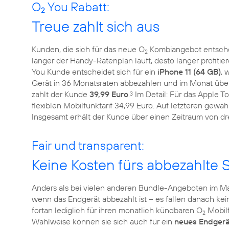
O
You Rabatt:
2
Treue zahlt sich aus
Kunden, die sich für das neue O
Kombiangebot entsche
2
länger der Handy-Ratenplan läuft, desto länger profitie
You Kunde entscheidet sich für ein
iPhone 11 (64 GB)
, 
Gerät in 36 Monatsraten abbezahlen und im Monat üb
zahlt der Kunde
39,99 Euro
.
Im Detail: Für das Apple T
3
flexiblen Mobilfunktarif 34,99 Euro. Auf letzteren gewäh
Insgesamt erhält der Kunde über einen Zeitraum von dr
Fair und transparent:
Keine Kosten fürs abbezahlte
Anders als bei vielen anderen Bundle-Angeboten im M
wenn das Endgerät abbezahlt ist – es fallen danach ke
fortan lediglich für ihren monatlich kündbaren O
Mobilf
2
Wahlweise können sie sich auch für ein
neues Endgerä