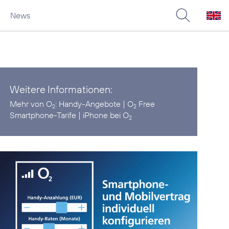
News
Weitere Informationen:
Mehr von O
:
Handy-Angebote
|
O
Free
2
2
Smartphone-Tarife
|
iPhone bei O
2