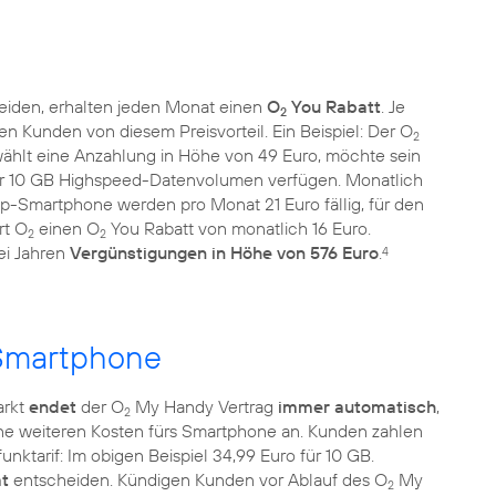
iden, erhalten jeden Monat einen
O
You Rabatt
. Je
2
ren Kunden von diesem Preisvorteil. Ein Beispiel: Der O
2
wählt eine Anzahlung in Höhe von 49 Euro, möchte sein
er 10 GB Highspeed-Datenvolumen verfügen. Monatlich
op-Smartphone werden pro Monat 21 Euro fällig, für den
rt O
einen O
You Rabatt von monatlich 16 Euro.
2
2
ei Jahren
Vergünstigungen in Höhe von 576 Euro
.
4
 Smartphone
arkt
endet
der O
My Handy Vertrag
immer automatisch
,
2
ine weiteren Kosten fürs Smartphone an. Kunden zahlen
unktarif: Im obigen Beispiel 34,99 Euro für 10 GB.
t
entscheiden. Kündigen Kunden vor Ablauf des O
My
2