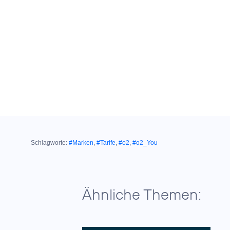
Schlagworte:
#Marken
,
#Tarife
,
#o2
,
#o2_You
Ähnliche Themen: