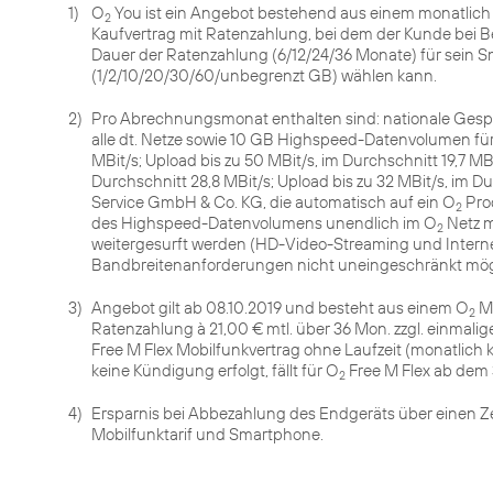
1)
O
You ist ein Angebot bestehend aus einem monatlic
2
Kaufvertrag mit Ratenzahlung, bei dem der Kunde bei 
Dauer der Ratenzahlung (6/12/24/36 Monate) für sein
(1/2/10/20/30/60/unbegrenzt GB) wählen kann.
2)
Pro Abrechnungsmonat enthalten sind: nationale Ges
alle dt. Netze sowie 10 GB Highspeed-Datenvolumen für 
MBit/s; Upload bis zu 50 MBit/s, im Durchschnitt 19,7 MBi
Durchschnitt 28,8 MBit/s; Upload bis zu 32 MBit/s, im D
Service GmbH & Co. KG, die automatisch auf ein O
Pro
2
des Highspeed-Datenvolumens unendlich im O
Netz mi
2
weitergesurft werden (HD-Video-Streaming und Inter
Bandbreitenanforderungen nicht uneingeschränkt möglich
3)
Angebot gilt ab 08.10.2019 und besteht aus einem O
My
2
Ratenzahlung à 21,00 € mtl. über 36 Mon. zzgl. einmal
Free M Flex Mobilfunkvertrag ohne Laufzeit (monatlich kü
keine Kündigung erfolgt, fällt für O
2
4)
Ersparnis bei Abbezahlung des Endgeräts über einen Z
Mobilfunktarif und Smartphone.