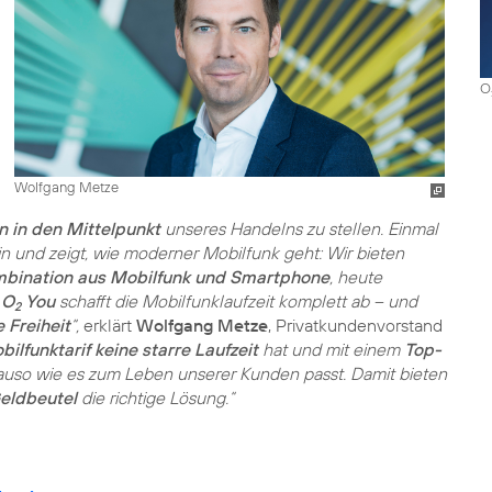
O
Wolfgang Metze
 in den Mittelpunkt
unseres Handelns zu stellen. Einmal
in und zeigt, wie moderner Mobilfunk geht: Wir bieten
Kombination aus Mobilfunk und Smartphone
, heute
:
O
You
schafft die Mobilfunklaufzeit komplett ab – und
2
 Freiheit
“,
erklärt
Wolfgang Metze
, Privatkundenvorstand
bilfunktarif keine starre Laufzeit
hat und mit einem
Top-
auso wie es zum Leben unserer Kunden passt. Damit bieten
eldbeutel
die richtige Lösung.“