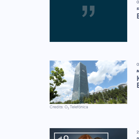
0
S
0
M
Credits: O
Telefónica
2
2
D