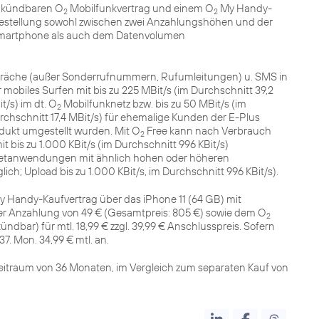
h kündbaren O
Mobilfunkvertrag und einem O
My Handy-
2
2
Bestellung sowohl zwischen zwei Anzahlungshöhen und der
 Smartphone als auch dem Datenvolumen
präche (außer Sonderrufnummern, Rufumleitungen) u. SMS in
mobiles Surfen mit bis zu 225 MBit/s (im Durchschnitt 39,2
t/s) im dt. O
Mobilfunknetz bzw. bis zu 50 MBit/s (im
2
urchschnitt 17,4 MBit/s) für ehemalige Kunden der E-Plus
dukt umgestellt wurden. Mit O
Free kann nach Verbrauch
2
t bis zu 1.000 KBit/s (im Durchschnitt 996 KBit/s)
netanwendungen mit ähnlich hohen oder höheren
; Upload bis zu 1.000 KBit/s, im Durchschnitt 996 KBit/s).
 Handy-Kaufvertrag über das iPhone 11 (64 GB) mit
iger Anzahlung von 49 € (Gesamtpreis: 805 €) sowie dem O
2
ndbar) für mtl. 18,99 € zzgl. 39,99 € Anschlusspreis. Sofern
eitraum von 36 Monaten, im Vergleich zum separaten Kauf von