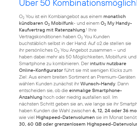
Über 50 Kombinationsmöglich
O
You ist ein Kombiangebot aus einem
monatlich
2
kündbaren O
Mobilfunk
- und einem
O
My Handy-
2
2
Kaufvertrag mit Ratenzahlung
.
Ihre
1
Vertragskonditionen haben O
You Kunden
2
buchstäblich selbst in der Hand: Auf o2.de stellen sie
ihr persönliches O
You Angebot zusammen – und
2
haben dabei mehr als 50 Möglichkeiten, Mobilfunk und
Smartphone zu kombinieren. Der
intuitiv nutzbare
Online-Konfigurator
führt sie mit wenigen Klicks zum
Ziel: Aus einem breiten Sortiment an Premium-Geräten
wählen Kunden zunächst ihr
Wunsch-Handy
. Dann
entscheiden sie, ob die
einmalige Smartphone-
Anzahlung
hoch oder niedrig ausfallen soll. Im
nächsten Schritt geben sie an, wie lange sie ihr Smar
haben Kunden die Wahl zwischen
6, 12, 24 oder 36 m
wie viel
Highspeed-Datenvolumen
sie im Monat benöti
30, 60 GB oder grenzenlosem Highspeed-Datenvol