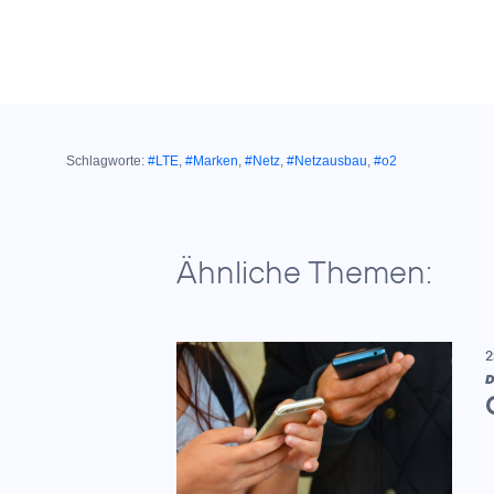
Schlagworte:
#LTE
,
#Marken
,
#Netz
,
#Netzausbau
,
#o2
Ähnliche Themen:
2
D