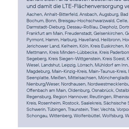
und damit die LTE-Flächenversorgung ve
Aachen, Anhalt-Bitterfeld, Ansbach, Augsburg, Bad K
Bochum, Bonn, Breisgau-Hochschwarzwald, Celle, 
Darmstadt-Dieburg, Dessau-Roßlau, Diepholz, Dortmu
Frankfurt am Main, Freudenstadt, Gelsenkirchen, G
Pyrmont, Hamm, Harburg, Havelland, Heilbronn, Hoc
Jerichower Land, Kelheim, Köln, Kreis Euskirchen, Kre
Mettmann, Kreis Minden-Lübbecke, Kreis Paderborn,
Segeberg, Kreis Siegen-Wittgenstein, Kreis Soest, K
Wesel, Landshut, Leipzig, Lörrach, Mühldorf am In
Magdeburg, Main-Kinzig-Kreis, Main-Taunus-Kreis,
Seenplatte, Meißen, Mittelsachsen, Mönchengladb
Nienburg/Weser, Nordhausen, Nordwestmecklenburg
Offenbach am Main, Oldenburg, Osnabrück, Ostalbkr
Regensburg, Region Hannover, Reutlingen, Rheinisc
Kreis, Rosenheim, Rostock, Saalekreis, Sächsische
Schwerin, Tübingen, Traunstein, Trier, Vechta, V
Schongau, Wittenberg, Wolfenbüttel, Wolfsburg, Wo