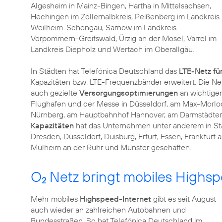
Algesheim in Mainz-Bingen, Hartha in Mittelsachsen,
Hechingen im Zollernalbkreis, Peißenberg im Landkreis
Weilheim-Schongau, Sarnow im Landkreis
Vorpommern-Greifswald, Ürzig an der Mosel, Varrel im
Landkreis Diepholz und Wertach im Oberallgäu.
In Städten hat Telefónica Deutschland das
LTE-Netz fü
Kapazitäten bzw. LTE-Frequenzbänder erweitert. Die N
auch gezielte
Versorgungsoptimierungen
an wichtigen
Flughafen und der Messe in Düsseldorf, am Max-Morloc
Nürnberg, am Hauptbahnhof Hannover, am Darmstädter
Kapazitäten
hat das Unternehmen unter anderem in Stä
Dresden, Düsseldorf, Duisburg, Erfurt, Essen, Frankfur
O
Netz bringt mobiles Highsp
2
Mehr mobiles
Highspeed-Internet
gibt es seit August
auch wieder an zahlreichen Autobahnen und
Bundesstraßen. So hat Telefónica Deutschland im