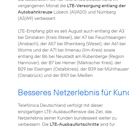
vergangenen Monat die
LTE-Versorgung entlang der
Autobahnkreuze
Lübeck (A1/A20) und Nürnberg
(A3/A9) verbessert.
LTE-Empfang gibt es seit August auch entlang der A3
bei Dinslaken (Kreis Wesel), der A7 bei Feuchtwangen
(Ansbach), der A57 bei Rheinberg (Wesel), der A61 bei
Worms und der A71 bei Ilmenau (Ilm-Kreis) sowie
entlang der B6 bei Neustadt am Rübenberge (Region
Hannover), der B7 bei Hemer (Märkischer Kreis), der
B29 bei Essingen (Ostalbkreis), der B39 bei Mühlhausen
(Osnabrück) und der B101 bei Meißen.
Besseres Netzerlebnis für Ku
Telefónica Deutschland verfolgt mit dieser
einzigartigen LTE-Ausbauoffensive das Ziel, das
Netzerlebnis seiner Kunden bundesweit weiter zu
verbessern. Die
LTE-Ausbaufortschritte
sind für