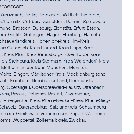
rbessert:
reuznach, Berlin, Bernkastel-Wittlich, Bielefeld,
Chemnitz, Cottbus, Düsseldorf, Dahme-Spreewald,
nd, Dresden, Duisburg, Eichstätt, Erfurt, Essen,
era, Görlitz, Göttingen, Hagen, Hamburg, Hameln-
hsauerlandkreis, Hohenlohekreis, Ilm-Kreis,
is Gütersloh, Kreis Herford, Kreis Lippe, Kreis
 Kreis Plön, Kreis Rendsburg-Eckernförde, Kreis
reis Steinburg, Kreis Stormarn, Kreis Warendorf, Kreis
n, Mülheim an der Ruhr, München, Münster,
 Mainz-Bingen, Märkischer Kreis, Mecklenburgische
ach, Nürnberg, Nürnberger Land, Neumünster,
, Oberallgäu, Oberspreewald-Lausitz, Offenbach,
eis, Passau, Potsdam, Rastatt, Ravensburg,
h-Bergischer Kreis, Rhein-Neckar-Kreis, Rhein-Sieg-
 Schweiz-Osterzgebirge, Salzlandkreis, Schaumburg,
orpommern-Greifswald, Vorpommern-Rügen, Weilheim-
rms, Wuppertal, Zollernalbkreis, Zwickau