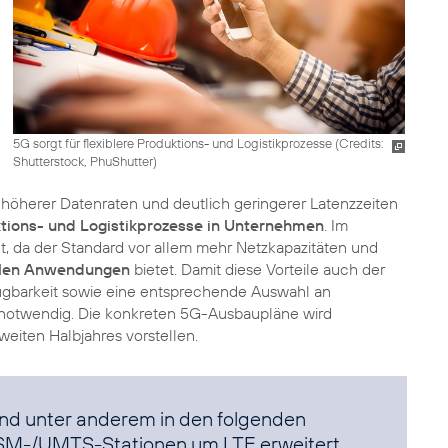
5G sorgt für flexiblere Produktions- und Logistikprozesse (
Credits:
Shutterstock, PhuShutter
)
 höherer Datenraten und deutlich geringerer Latenzzeiten
ktions- und Logistikprozesse in Unternehmen
. Im
t, da der Standard vor allem mehr Netzkapazitäten und
talen Anwendungen
bietet. Damit diese Vorteile auch der
ügbarkeit sowie eine entsprechende Auswahl an
 notwendig. Die konkreten 5G-Ausbaupläne wird
eiten Halbjahres vorstellen.
and unter anderem in den folgenden
SM-/UMTS-Stationen um LTE erweitert