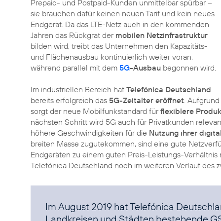
Prepaid- und Postpaid-Kunden unmittelbar spürbar –
sie brauchen dafür keinen neuen Tarif und kein neues
Endgerät. Da das LTE-Netz auch in den kommenden
Jahren das Rückgrat der
mobilen Netzinfrastruktur
bilden wird, treibt das Unternehmen den Kapazitäts-
und Flächenausbau kontinuierlich weiter voran,
während parallel mit dem
5G
-Ausbau
begonnen wird.
Im industriellen Bereich hat
Telefónica Deutschland
bereits erfolgreich das
5G-Zeitalter eröffnet
. Aufgrund
sorgt der neue Mobilfunkstandard für
flexiblere Produ
nächsten Schritt wird 5G auch für Privatkunden relevan
höhere Geschwindigkeiten für die
Nutzung ihrer digi
breiten Masse zugutekommen, sind eine gute Netzverf
Endgeräten zu einem guten Preis-Leistungs-Verhältnis
Telefónica Deutschland noch im weiteren Verlauf des zw
Im August 2019 hat Telefónica Deutschl
Landkreisen und Städten bestehende G