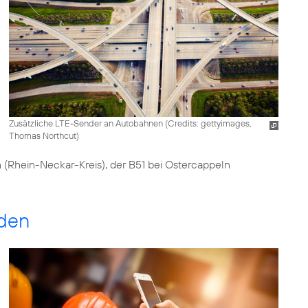
Zusätzliche LTE-Sender an Autobahnen (
Credits: gettyimages,
Thomas Northcut
)
 (Rhein-Neckar-Kreis), der B51 bei Ostercappeln
nden