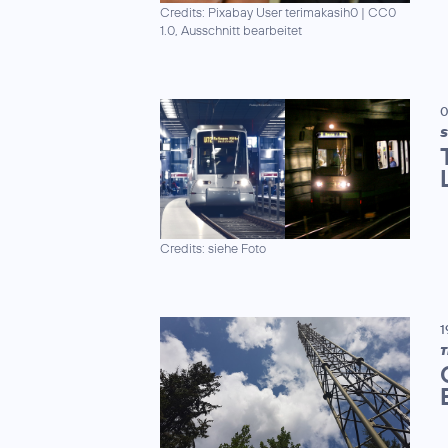
Credits: Pixabay User terimakasih0
|
CC0
1.0, Ausschnitt bearbeitet
0
S
Credits: siehe Foto
1
T