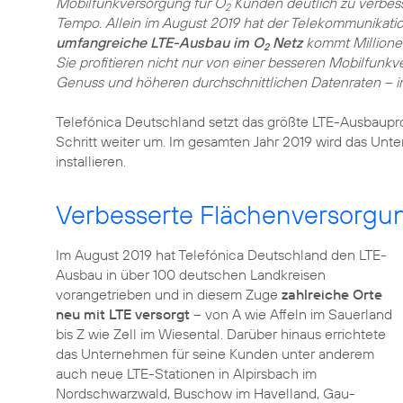
Mobilfunkversorgung für O
Kunden deutlich zu verbes
2
Tempo. Allein im August 2019 hat der Telekommunikatio
umfangreiche LTE-Ausbau im O
Netz
kommt Millionen
2
Sie profitieren nicht nur von einer besseren Mobilfunk
Genuss und höheren durchschnittlichen Datenraten – i
Telefónica Deutschland setzt das größte LTE-Ausbaup
Schritt weiter um. Im gesamten Jahr 2019 wird das Un
installieren.
Verbesserte Flächenversorgu
Im August 2019 hat Telefónica Deutschland den LTE-
Ausbau in über 100 deutschen Landkreisen
vorangetrieben und in diesem Zuge
zahlreiche Orte
neu mit LTE versorgt
– von A wie Affeln im Sauerland
bis Z wie Zell im Wiesental. Darüber hinaus errichtete
das Unternehmen für seine Kunden unter anderem
auch neue LTE-Stationen in Alpirsbach im
Nordschwarzwald, Buschow im Havelland, Gau-