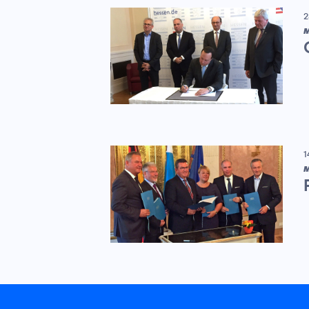
2
M
1
M