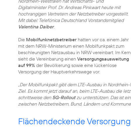
Nordrhein-Westfalen hat Wirtschafts- und
Digitalminister Prof. Dr. Andreas Pinkwart heute mit
hochrangigen Vertretern der Netzbetreiber vorgestellt.
Mit dabei: Telefónica Deutschland Vorstandsmitglied
Valentina Daiber
.
Die
Mobilfunknetzbetreiber
hatten vor ca. einem Jahr
mit dem NRW-Ministerium einen Mobilfunkpakt zum
beschleunigten Netzausbau in NRW vereinbart. Im Kern
sieht die Vereinbarung einen
Versorgungsausweitung
auf 99%
der Bevölkerung sowie eine lückenlose
Versorgung der Hauptverkehrswege vor.
„Der Mobilfunkpakt gibt dem LTE-Ausbau in Nordrhein-
Ziel. Es kommt jetzt darauf an, beim LTE-Ausbau die let
schrittweise den
5G-Rollout
zu unterstützen. Das ist ei
zwischen Netzbetreibern, Bund, Ländern und Kommune
Flächendeckende Versorgung 