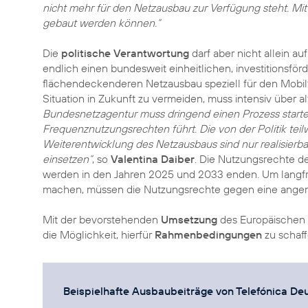
nicht mehr für den Netzausbau zur Verfügung steht. M
gebaut werden können.“
Die
politische Verantwortung
darf aber nicht allein a
endlich einen bundesweit einheitlichen, investitionsf
flächendeckenderen Netzausbau speziell für den Mobilf
Situation in Zukunft zu vermeiden, muss intensiv über
Bundesnetzagentur muss dringend einen Prozess starte
Frequenznutzungsrechten führt. Die von der Politik te
Weiterentwicklung des Netzausbaus sind nur realisierb
einsetzen“
, so
Valentina Daiber
. Die Nutzungsrechte d
werden in den Jahren 2025 und 2033 enden. Um langfri
machen, müssen die Nutzungsrechte gegen eine ange
Mit der bevorstehenden
Umsetzung
des Europäischen 
die Möglichkeit, hierfür
Rahmenbedingungen
zu schaff
Beispielhafte Ausbaubeiträge von Telefónica De