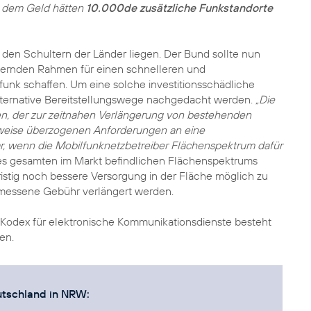
it dem Geld hätten
10.000de zusätzliche Funkstandorte
uf den Schultern der Länder liegen. Der Bund sollte nun
ördernden Rahmen für einen schnelleren und
unk schaffen. Um eine solche investitionsschädliche
 alternative Bereitstellungswege nachgedacht werden.
„Die
n, der zur zeitnahen Verlängerung von bestehenden
ilweise überzogenen Anforderungen an eine
ar, wenn die Mobilfunknetzbetreiber Flächenspektrum dafür
es gesamten im Markt befindlichen Flächenspektrums
stig noch bessere Versorgung in der Fläche möglich zu
messene Gebühr verlängert werden.
Kodex für elektronische Kommunikationsdienste besteht
en.
utschland in NRW: