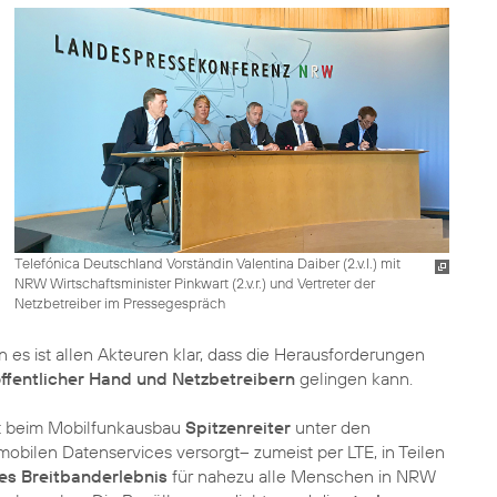
Telefónica Deutschland Vorständin Valentina Daiber (2.v.l.) mit
NRW Wirtschaftsminister Pinkwart (2.v.r.) und Vertreter der
Netzbetreiber im Pressegespräch
es ist allen Akteuren klar, dass die Herausforderungen
ffentlicher Hand und Netzbetreibern
gelingen kann.
st beim Mobilfunkausbau
Spitzenreiter
unter den
obilen Datenservices versorgt– zumeist per LTE, in Teilen
ges Breitbanderlebnis
für nahezu alle Menschen in NRW