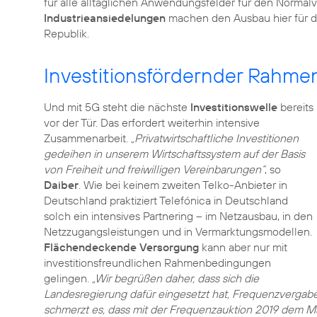
für alle alltäglichen Anwendungsfelder für den Normal
Industrieansiedelungen
machen den Ausbau hier für die
Investitionsfördernder Rahme
Und mit 5G steht die nächste
Investitionswelle
bereits
vor der Tür. Das erfordert weiterhin intensive
Zusammenarbeit.
„Privatwirtschaftliche Investitionen
gedeihen in unserem Wirtschaftssystem auf der Basis
von Freiheit und freiwilligen Vereinbarungen“
, so
Daiber
. Wie bei keinem zweiten Telko-Anbieter in
Deutschland praktiziert Telefónica in Deutschland
solch ein intensives Partnering – im Netzausbau, in den
Netzzugangsleistungen und in Vermarktungsmodellen.
Flächendeckende Versorgung
kann aber nur mit
investitionsfreundlichen Rahmenbedingungen
gelingen.
„Wir begrüßen daher, dass sich die
Landesregierung dafür eingesetzt hat, Frequenzverga
schmerzt es, dass mit der Frequenzauktion 2019 dem Ma