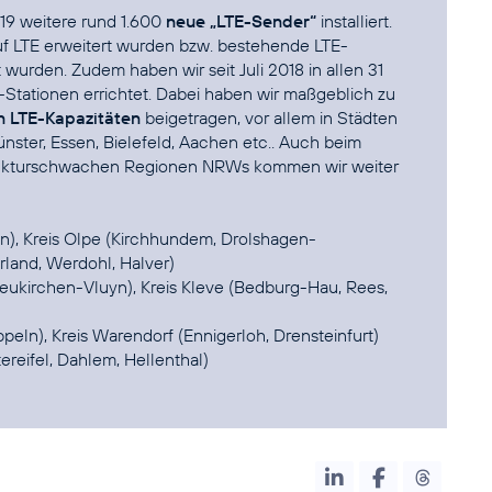
19 weitere rund 1.600
neue „LTE-Sender“
installiert.
f LTE erweitert wurden bzw. bestehende LTE-
t wurden. Zudem haben wir seit Juli 2018 in allen 31
Stationen errichtet. Dabei haben wir maßgeblich zu
n LTE-Kapazitäten
beigetragen, vor allem in Städten
nster, Essen, Bielefeld, Aachen etc.. Auch beim
trukturschwachen Regionen NRWs kommen wir weiter
on), Kreis Olpe (Kirchhundem, Drolshagen-
land, Werdohl, Halver)
Neukirchen-Vluyn), Kreis Kleve (Bedburg-Hau, Rees,
peln), Kreis Warendorf (Ennigerloh, Drensteinfurt)
ereifel, Dahlem, Hellenthal)