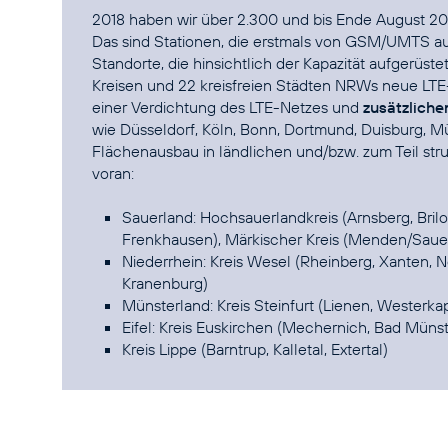
2018 haben wir über 2.300 und bis Ende August 20
Das sind Stationen, die erstmals von GSM/UMTS au
Standorte, die hinsichtlich der Kapazität aufgerüste
Kreisen und 22 kreisfreien Städten NRWs neue LTE-
einer Verdichtung des LTE-Netzes und
zusätzliche
wie Düsseldorf, Köln, Bonn, Dortmund, Duisburg, Mü
Flächenausbau in ländlichen und/bzw. zum Teil s
voran:
Sauerland: Hochsauerlandkreis (Arnsberg, Bril
Frenkhausen), Märkischer Kreis (Menden/Sauer
Niederrhein: Kreis Wesel (Rheinberg, Xanten, 
Kranenburg)
Münsterland: Kreis Steinfurt (Lienen, Westerkap
Eifel: Kreis Euskirchen (Mechernich, Bad Münst
Kreis Lippe (Barntrup, Kalletal, Extertal)