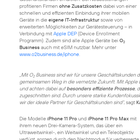
profitieren Firmen
ohne Zusatzkosten
dabei von einer
schnellen und effizienten Einbindung ihrer mobilen
Geräte in die
eigene IT-Infrastruktur
sowie von
erweiterten Möglichkeiten zur Gerätesteuerung – in
Verbindung mit
Apple DEP
(Device Enrollment
Programm). Zudem sind alle Apple Geräte bei
O
2
Business
auch mit eSIM nutzbar. Mehr unter
www.o2business.de/iphone
.
„Mit O
Business sind wir für unsere Geschäftskunden 
2
gemeinsamen Weg in die vernetzte Zukunft. Mit Apple
und achten dabei auf
besonders effiziente Prozesse
, 
zugeschnitten sind. Durch unsere starke Kundenfokussie
wir der ideale Partner für Geschäftskunden sind“
, sagt
K
Die Modelle
iPhone 11 Pro
und
iPhone 11 Pro Max
mit
ihrem neuen Drei-Kamera-System, das über ein
Ultraweitwinkel-, ein Weitwinkel und ein Teleobjektiv
verfügt, sorgen durch den Nachtmodus für verbesserte