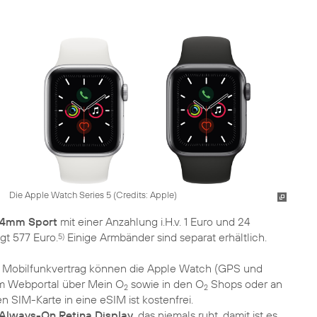
Die Apple Watch Series 5 (
Credits: Apple
)
44mm Sport
mit einer Anzahlung i.H.v. 1 Euro und 24
gt 577 Euro.
Einige Armbänder sind separat erhältlich.
5)
 Mobilfunkvertrag können die Apple Watch (GPS und
im Webportal über Mein O
sowie in den O
Shops oder an
2
2
n SIM-Karte in eine eSIM ist kostenfrei.
Always-On Retina Display
, das niemals ruht, damit ist es