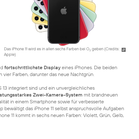
Das iPhone 11 wird es in allen sechs Farben bei O
geben (
Credits:
2
Apple
)
nd
fortschrittlichste Display
eines iPhones. Die beiden
 vier Farben, darunter das neue Nachtgrün.
 13 integriert sind und ein unvergleichliches
istungsstarkes Zwei-Kamera-System
mit brandneuen
lität in einem Smartphone sowie für verbesserte
p bewältigt das iPhone 11 selbst anspruchsvolle Aufgaben
one 11 kommt in sechs neuen Farben: Violett, Grün, Gelb,