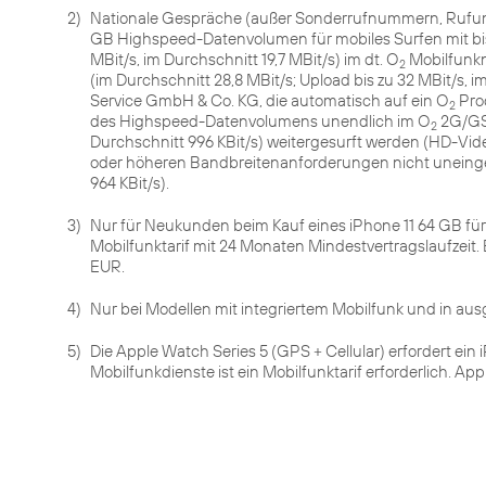
2)
Nationale Gespräche (außer Sonderrufnummern, Rufumle
GB Highspeed-Datenvolumen für mobiles Surfen mit bis 
MBit/s, im Durchschnitt 19,7 MBit/s) im dt. O
Mobilfunkn
2
(im Durchschnitt 28,8 MBit/s; Upload bis zu 32 MBit/s, 
Service GmbH & Co. KG, die automatisch auf ein O
Pro
2
des Highspeed-Datenvolumens unendlich im O
2G/GSM
2
Durchschnitt 996 KBit/s) weitergesurft werden (HD-V
oder höheren Bandbreitenanforderungen nicht uneinges
3)
Nur für Neukunden beim Kauf eines iPhone 11 64 GB fü
Mobilfunktarif mit 24 Monaten Mindestvertragslaufzeit.
EUR.
4)
Nur bei Modellen mit integriertem Mobilfunk und in au
5)
Die Apple Watch Series 5 (GPS + Cellular) erfordert ein 
Mobilfunkdienste ist ein Mobilfunktarif erforderlich. 