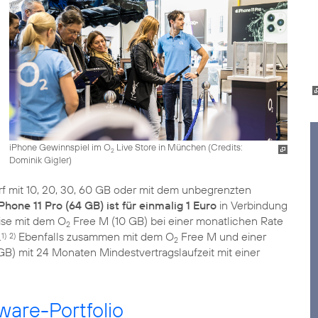
iPhone Gewinnspiel im O
Live Store in München (
Credits:
2
Dominik Gigler
)
arf mit 10, 20, 30, 60 GB oder mit dem unbegrenzten
Phone 11 Pro (64 GB) ist für einmalig 1 Euro
in Verbindung
eise mit dem O
Free M (10 GB) bei einer monatlichen Rate
2
.
Ebenfalls zusammen mit dem O
Free M und einer
1)
2)
2
GB) mit 24 Monaten Mindestvertragslaufzeit mit einer
are-Portfolio