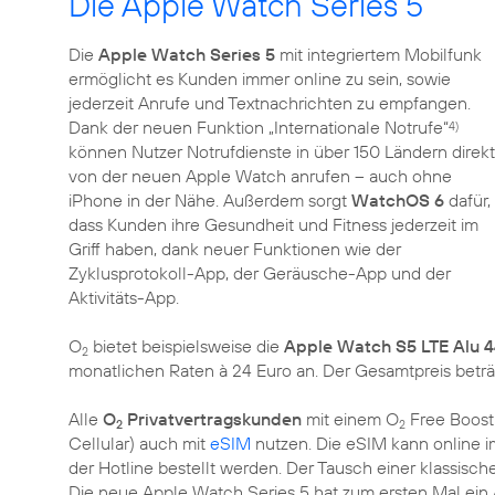
Die Apple Watch Series 5
Die
Apple Watch Series 5
mit integriertem Mobilfunk
ermöglicht es Kunden immer online zu sein, sowie
jederzeit Anrufe und Textnachrichten zu empfangen.
Dank der neuen Funktion „Internationale Notrufe“
4)
können Nutzer Notrufdienste in über 150 Ländern direkt
von der neuen Apple Watch anrufen – auch ohne
iPhone in der Nähe. Außerdem sorgt
WatchOS 6
dafür,
dass Kunden ihre Gesundheit und Fitness jederzeit im
Griff haben, dank neuer Funktionen wie der
Zyklusprotokoll-App, der Geräusche-App und der
Aktivitäts-App.
O
bietet beispielsweise die
Apple Watch S5 LTE Alu 
2
monatlichen Raten à 24 Euro an. Der Gesamtpreis beträ
Alle
O
Privatvertragskunden
mit einem O
Free Boost
2
2
Cellular) auch mit
eSIM
nutzen. Die eSIM kann online 
der Hotline bestellt werden. Der Tausch einer klassische
Die neue Apple Watch Series 5 hat zum ersten Mal ein