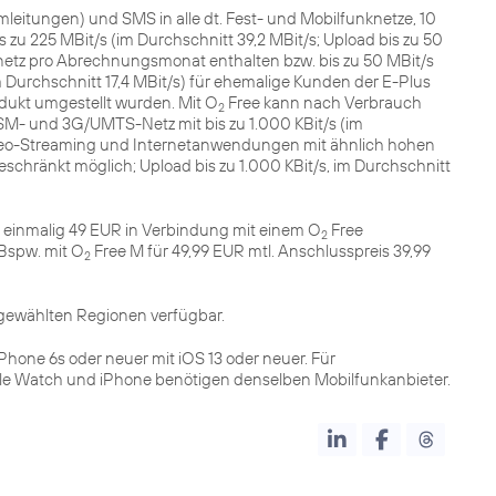
itungen) und SMS in alle dt. Fest- und Mobilfunknetze, 10
zu 225 MBit/s (im Durchschnitt 39,2 MBit/s; Upload bis zu 50
etz pro Abrechnungsmonat enthalten bzw. bis zu 50 MBit/s
im Durchschnitt 17,4 MBit/s) für ehemalige Kunden der E-Plus
dukt umgestellt wurden. Mit O
Free kann nach Verbrauch
2
- und 3G/UMTS-Netz mit bis zu 1.000 KBit/s (im
ideo-Streaming und Internetanwendungen mit ähnlich hohen
chränkt möglich; Upload bis zu 1.000 KBit/s, im Durchschnitt
r einmalig 49 EUR in Verbindung mit einem O
Free
2
 Bspw. mit O
Free M für 49,99 EUR mtl. Anschlusspreis 39,99
2
sgewählten Regionen verfügbar.
iPhone 6s oder neuer mit iOS 13 oder neuer. Für
Apple Watch und iPhone benötigen denselben Mobilfunkanbieter.