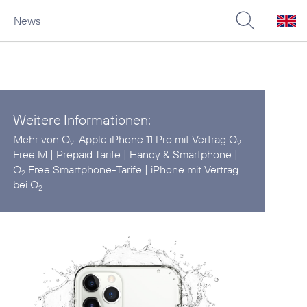
News
Weitere Informationen:
Mehr von O
:
Apple iPhone 11 Pro mit Vertrag O
2
2
Free M
|
Prepaid Tarife
|
Handy & Smartphone
|
O
Free Smartphone-Tarife
|
iPhone mit Vertrag
2
bei O
2