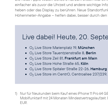
einfacher als zuvor die Uhrzeit und andere wichtige In
heben oder das Display zu berühren. Neue Standortfunk
Höhenmeter-Angabe – helfen dabei, besser durch den Ta
Live dabei! Heute, 20. Sept
O
Live Store Marienplatz 19,
München
2
O
Live Store Tauentzienstraße 8,
Berlin
2
O
Live Store Zeil 81,
Frankfurt am Main
2
O
Live Store Hohe Straße 65,
Köln
2
O
Live Store Spitaler Straße 22-26,
Hamburg
2
O
Live Store im CentrO, Centroallee 237/239,
2
1)
Nur für Neukunden beim Kauf eines iPhone 11 Pro 64 GB
Mobilfunktarif mit 24 Monaten Mindestvertragslaufzeit.
EUR.