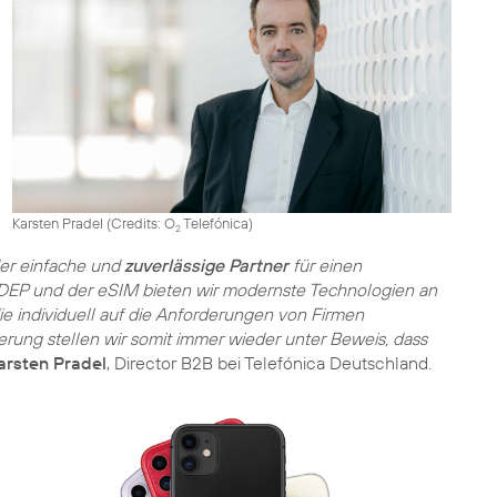
Karsten Pradel (
Credits: O
Telefónica
)
2
der einfache und
zuverlässige Partner
für einen
 DEP und der eSIM bieten wir modernste Technologien an
die individuell auf die Anforderungen von Firmen
rung stellen wir somit immer wieder unter Beweis, dass
arsten Pradel
, Director B2B bei Telefónica Deutschland.