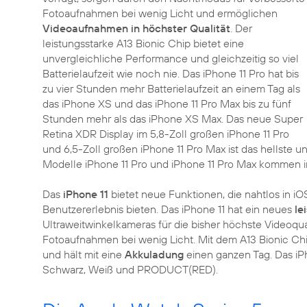
Fotoaufnahmen bei wenig Licht und ermöglichen
Videoaufnahmen in höchster Qualität
. Der
leistungsstarke A13 Bionic Chip bietet eine
unvergleichliche Performance und gleichzeitig so viel
Batterielaufzeit wie noch nie. Das iPhone 11 Pro hat bis
zu vier Stunden mehr Batterielaufzeit an einem Tag als
das iPhone XS und das iPhone 11 Pro Max bis zu fünf
Stunden mehr als das iPhone XS Max. Das neue Super
Retina XDR Display im 5,8-Zoll großen iPhone 11 Pro
und 6,5-Zoll großen iPhone 11 Pro Max ist das hellste u
Modelle iPhone 11 Pro und iPhone 11 Pro Max kommen in
Das
iPhone 11
bietet neue Funktionen, die nahtlos in iOS
Benutzererlebnis bieten. Das iPhone 11 hat ein neues
le
Ultraweitwinkelkameras für die bisher höchste Videoqua
Fotoaufnahmen bei wenig Licht. Mit dem A13 Bionic Chi
und hält mit eine
Akkuladung
einen ganzen Tag. Das iPh
Schwarz, Weiß und PRODUCT(RED).