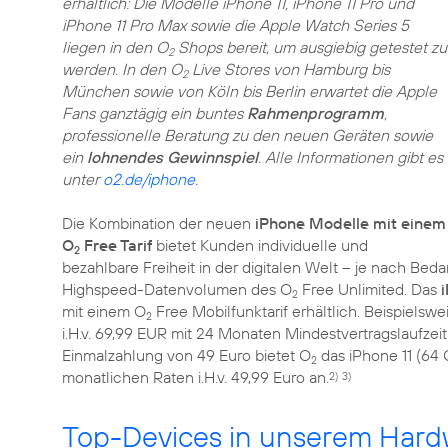
erhältlich: Die Modelle iPhone 11, iPhone 11 Pro und
iPhone 11 Pro Max sowie die Apple Watch Series 5
liegen in den O
Shops bereit, um ausgiebig getestet zu
2
werden. In den O
Live Stores von Hamburg bis
2
München sowie von Köln bis Berlin erwartet die Apple
Fans ganztägig ein buntes
Rahmenprogramm
,
professionelle Beratung zu den neuen Geräten sowie
ein
lohnendes Gewinnspiel
. Alle Informationen gibt es
unter
o2.de/iphone
.
Die Kombination der neuen
iPhone Modelle mit einem
O
Free Tarif
bietet Kunden individuelle und
2
bezahlbare Freiheit in der digitalen Welt – je nach Bed
Highspeed-Datenvolumen des O
Free Unlimited. Das
i
2
mit einem O
Free Mobilfunktarif erhältlich. Beispielsw
2
i.H.v. 69,99 EUR mit 24 Monaten Mindestvertragslaufzeit
Einmalzahlung von 49 Euro bietet O
das iPhone 11 (64 
2
monatlichen Raten i.H.v. 49,99 Euro an.
2)
3)
Top-Devices in unserem Hardw