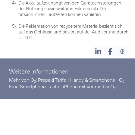
4)
Die Akkulaufzeit hängt von den Geräteeinstellungen,
der Nutzung sowie weiteren Faktoren ab. Die
tatsächlichen Laufzeiten können variieren.
5)
Die Reklamation von recyceltem Material bezieht sich
auf das Gehäuse und basiert auf der Auditierung durch
UL LLC.
Weitere Informationen:
Mehr von O
:
Prepaid Tarife
|
Handy & Smartphone
|
O
2
2
Free Smartphone-Tarife
|
iPhone mit Vertrag bei O
2