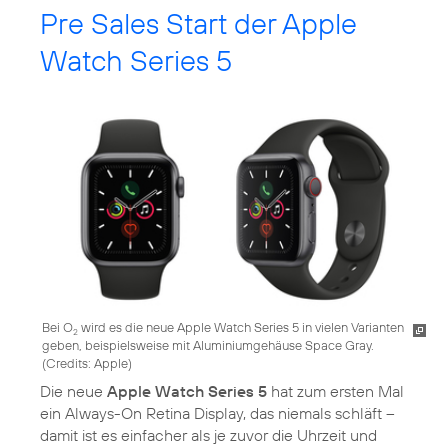
Pre Sales Start der Apple
Watch Series 5
Bei O
wird es die neue Apple Watch Series 5 in vielen Varianten
2
geben, beispielsweise mit Aluminium­gehäuse Space Gray.
(
Credits: Apple
)
Die neue
Apple Watch Series 5
hat zum ersten Mal
ein Always-On Retina Display, das niemals schläft –
damit ist es einfacher als je zuvor die Uhrzeit und