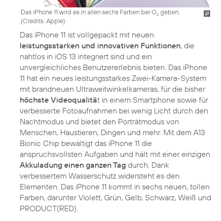
Das iPhone 11 wird es in allen sechs Farben bei O
geben.
2
(
Credits: Apple
)
Das iPhone 11 ist vollgepackt mit neuen
leistungsstarken und innovativen Funktionen
, die
nahtlos in iOS 13 integriert sind und ein
unvergleichliches Benutzererlebnis bieten. Das iPhone
11 hat ein neues leistungsstarkes Zwei-Kamera-System
mit brandneuen Ultraweitwinkelkameras, für die bisher
höchste Videoqualitä
t in einem Smartphone sowie für
verbesserte Fotoaufnahmen bei wenig Licht durch den
Nachtmodus und bietet den Porträtmodus von
Menschen, Haustieren, Dingen und mehr. Mit dem A13
Bionic Chip bewältigt das iPhone 11 die
anspruchsvollsten Aufgaben und hält mit einer einzigen
Akkuladung einen ganzen Tag
durch. Dank
verbessertem Wasserschutz widersteht es den
Elementen. Das iPhone 11 kommt in sechs neuen, tollen
Farben, darunter Violett, Grün, Gelb, Schwarz, Weiß und
PRODUCT(RED).