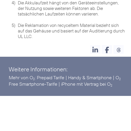
4)
Die Akkulaufzeit hängt von den Geräteeinstellungen,
der Nutzung sowie weiteren Faktoren ab. Die
tatsächlichen Laufzeiten können variieren.
5)
Die Reklamation von recyceltem Material bezieht sich
auf das Gehäuse und basiert auf der Auditierung durch
UL LLC.
Weitere Informationen:
Mehr von O
:
Prepaid Tarife
|
Handy & Smartphone
|
O
2
2
Free Smartphone-Tarife
|
iPhone mit Vertrag bei O
2