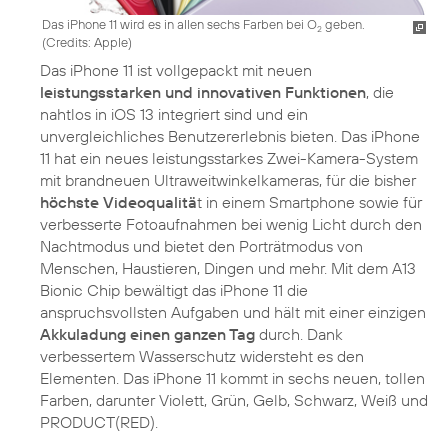
Das iPhone 11 wird es in allen sechs Farben bei O
geben.
2
(
Credits: Apple
)
Das iPhone 11 ist vollgepackt mit neuen
leistungsstarken und innovativen Funktionen
, die
nahtlos in iOS 13 integriert sind und ein
unvergleichliches Benutzererlebnis bieten. Das iPhone
11 hat ein neues leistungsstarkes Zwei-Kamera-System
mit brandneuen Ultraweitwinkelkameras, für die bisher
höchste Videoqualitä
t in einem Smartphone sowie für
verbesserte Fotoaufnahmen bei wenig Licht durch den
Nachtmodus und bietet den Porträtmodus von
Menschen, Haustieren, Dingen und mehr. Mit dem A13
Bionic Chip bewältigt das iPhone 11 die
anspruchsvollsten Aufgaben und hält mit einer einzigen
Akkuladung einen ganzen Tag
durch. Dank
verbessertem Wasserschutz widersteht es den
Elementen. Das iPhone 11 kommt in sechs neuen, tollen
Farben, darunter Violett, Grün, Gelb, Schwarz, Weiß und
PRODUCT(RED).