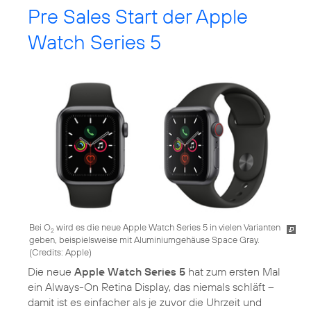
Pre Sales Start der Apple
Watch Series 5
Bei O
wird es die neue Apple Watch Series 5 in vielen Varianten
2
geben, beispielsweise mit Aluminium­gehäuse Space Gray.
(
Credits: Apple
)
Die neue
Apple Watch Series 5
hat zum ersten Mal
ein Always-On Retina Display, das niemals schläft –
damit ist es einfacher als je zuvor die Uhrzeit und