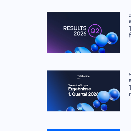
2
E
1
E