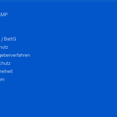
AMP
 / BattG
hutz
geberverfahren
chutz
reiheit
um