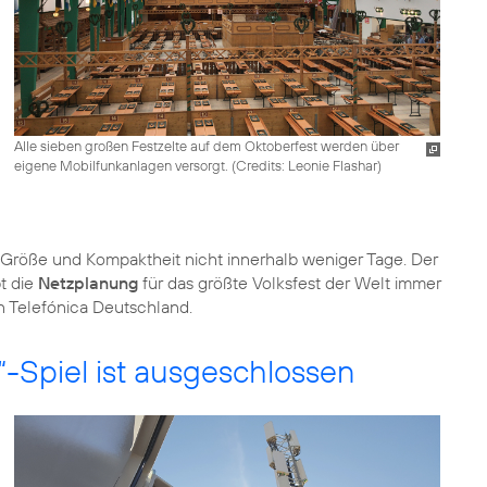
Alle sieben großen Festzelte auf dem Oktoberfest werden über
eigene Mobilfunkanlagen versorgt. (
Credits: Leonie Flashar
)
r Größe und Kompaktheit nicht innerhalb weniger Tage. Der
bt die
Netzplanung
für das größte Volksfest der Welt immer
n Telefónica Deutschland.
Spiel ist ausgeschlossen