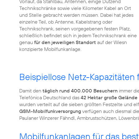
Vorlauf, da Stahlbau, Antennen, einige Dutzend
Technikschränke sowie viele Kilometer Kabel an Ort
und Stelle gebracht werden müssen. Dabei hat jedes
einzelne Teil, ob Antenne, Kabelstrang oder
Technikschrank, seinen vorgegebenen festen Platz,
schließlich befindet sich in jedem Technikschrank eine
genau
für den jeweiligen Standort
auf der Wiesn
konzipierte Mobilfunkanlage.
Beispiellose Netz-Kapazitäten
Damit den
täglich rund 400.000 Besuchern
immer di
Telefónica Deutschland das
42 Hektar große Gelände
wurden verteilt auf die sieben größten Festzelte und e
GSM-Mobilfunkversorgung
verfügen auch diesmal die
Paulaner Winzerer Fähndl, Armbrustschützen, Löwenbr
Mobilfunkanlagen für das bes