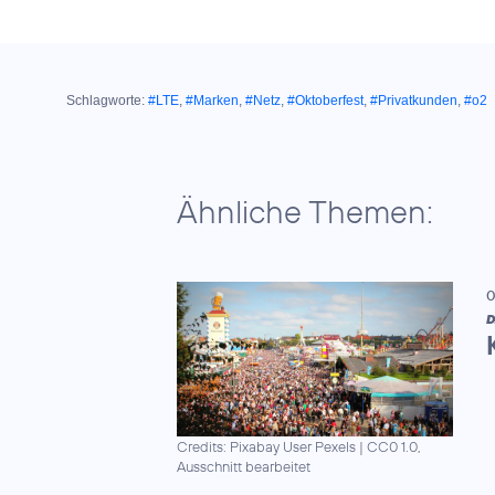
Schlagworte:
#LTE
,
#Marken
,
#Netz
,
#Oktoberfest
,
#Privatkunden
,
#o2
Ähnliche Themen:
0
D
Credits: Pixabay User Pexels
|
CC0 1.0,
Ausschnitt bearbeitet