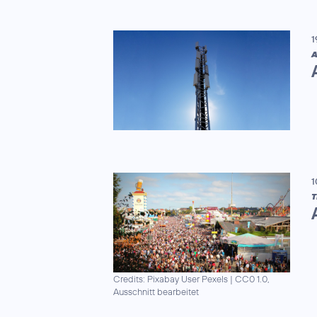
1
A
1
T
Credits: Pixabay User Pexels
|
CC0 1.0,
Ausschnitt bearbeitet