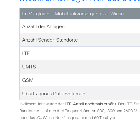
Im Vergleich – Mobilfunkversorgung zur Wiesn
Anzahl der Anlagen
Anzahl Sender-Standorte
LTE
UMTS
GSM
Übertragenes Datenvolumen
In diesem Jahr wurde der
LTE-Anteil nochmals erhöht
. Der LTE-St
Bandbreite - auf den drei Frequenzbändern 800, 1800 und 2600 MHz
über das „O
Wiesn-Netz“ insgesamt rund 60 Terabyte.
2