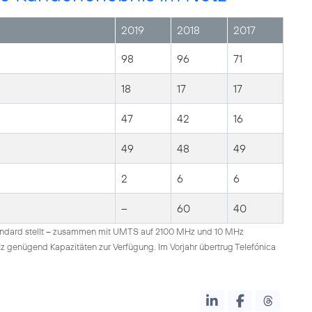
2019
2018
2017
98
96
71
18
17
17
47
42
16
49
48
49
2
6
6
--
60
40
andard stellt – zusammen mit UMTS auf 2100 MHz und 10 MHz
 genügend Kapazitäten zur Verfügung. Im Vorjahr übertrug Telefónica