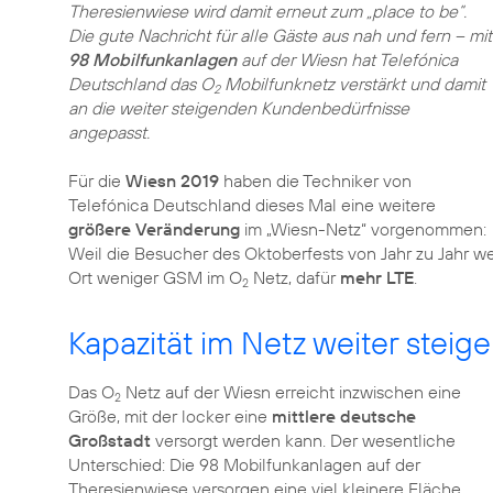
Theresienwiese wird damit erneut zum „place to be“.
Die gute Nachricht für alle Gäste aus nah und fern – mit
98 Mobilfunkanlagen
auf der Wiesn hat Telefónica
Deutschland das O
Mobilfunknetz verstärkt und damit
2
an die weiter steigenden Kundenbedürfnisse
angepasst.
Für die
Wiesn 2019
haben die Techniker von
Telefónica Deutschland dieses Mal eine weitere
größere Veränderung
im „Wiesn-Netz“ vorgenommen:
Weil die Besucher des Oktoberfests von Jahr zu Jahr we
Ort weniger GSM im O
Netz, dafür
mehr LTE
.
2
Kapazität im Netz weiter steig
Das O
Netz auf der Wiesn erreicht inzwischen eine
2
Größe, mit der locker eine
mittlere deutsche
Großstadt
versorgt werden kann. Der wesentliche
Unterschied: Die 98 Mobilfunkanlagen auf der
Theresienwiese versorgen eine viel kleinere Fläche.