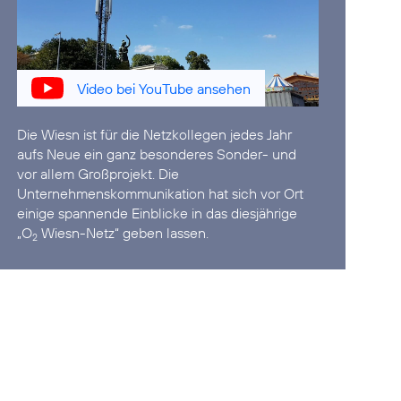
Video bei YouTube ansehen
Die Wiesn ist für die Netzkollegen jedes Jahr
aufs Neue ein ganz besonderes Sonder- und
vor allem Großprojekt. Die
Unternehmenskommunikation hat sich vor Ort
einige spannende Einblicke in das diesjährige
„O
Wiesn-Netz“ geben lassen.
2