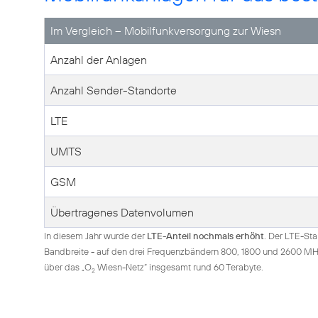
Im Vergleich – Mobilfunkversorgung zur Wiesn
Anzahl der Anlagen
Anzahl Sender-Standorte
LTE
UMTS
GSM
Übertragenes Datenvolumen
In diesem Jahr wurde der
LTE-Anteil nochmals erhöht
. Der LTE-St
Bandbreite - auf den drei Frequenzbändern 800, 1800 und 2600 MHz
über das „O
Wiesn-Netz“ insgesamt rund 60 Terabyte.
2