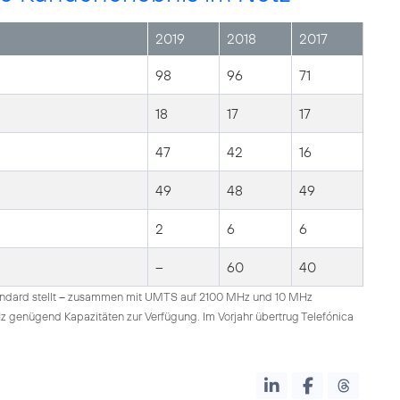
2019
2018
2017
98
96
71
18
17
17
47
42
16
49
48
49
2
6
6
--
60
40
andard stellt – zusammen mit UMTS auf 2100 MHz und 10 MHz
 genügend Kapazitäten zur Verfügung. Im Vorjahr übertrug Telefónica