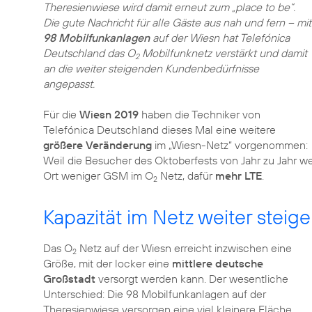
Theresienwiese wird damit erneut zum „place to be“.
Die gute Nachricht für alle Gäste aus nah und fern – mit
98 Mobilfunkanlagen
auf der Wiesn hat Telefónica
Deutschland das O
Mobilfunknetz verstärkt und damit
2
an die weiter steigenden Kundenbedürfnisse
angepasst.
Für die
Wiesn 2019
haben die Techniker von
Telefónica Deutschland dieses Mal eine weitere
größere Veränderung
im „Wiesn-Netz“ vorgenommen:
Weil die Besucher des Oktoberfests von Jahr zu Jahr we
Ort weniger GSM im O
Netz, dafür
mehr LTE
.
2
Kapazität im Netz weiter steig
Das O
Netz auf der Wiesn erreicht inzwischen eine
2
Größe, mit der locker eine
mittlere deutsche
Großstadt
versorgt werden kann. Der wesentliche
Unterschied: Die 98 Mobilfunkanlagen auf der
Theresienwiese versorgen eine viel kleinere Fläche.