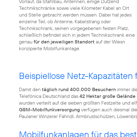
Vorlauf, da Stahlbau, Antennen, einige Dutzend
Technikschränke sowie viele Kilometer Kabel an Ort
und Stelle gebracht werden müssen. Dabei hat jedes
einzelne Teil, ob Antenne, Kabelstrang oder
Technikschrank, seinen vorgegebenen festen Platz,
schließlich befindet sich in jedem Technikschrank eine
genau
für den jeweiligen Standort
auf der Wiesn
konzipierte Mobilfunkanlage.
Beispiellose Netz-Kapazitäten
Damit den
täglich rund 400.000 Besuchern
immer di
Telefónica Deutschland das
42 Hektar große Gelände
wurden verteilt auf die sieben größten Festzelte und e
GSM-Mobilfunkversorgung
verfügen auch diesmal die
Paulaner Winzerer Fähndl, Armbrustschützen, Löwenbr
Mobilfunkanlagen für das bes