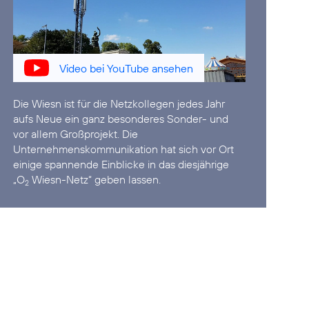
Video bei YouTube ansehen
Die Wiesn ist für die Netzkollegen jedes Jahr
aufs Neue ein ganz besonderes Sonder- und
vor allem Großprojekt. Die
Unternehmenskommunikation hat sich vor Ort
einige spannende Einblicke in das diesjährige
„O
Wiesn-Netz“ geben lassen.
2