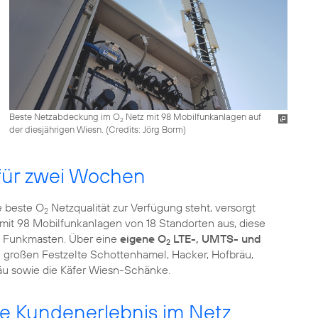
Beste Netzabdeckung im O
Netz mit 98 Mobilfunkanlagen auf
2
der diesjährigen Wiesn. (
Credits: Jörg Borm
)
 für zwei Wochen
e beste O
Netzqualität zur Verfügung steht, versorgt
2
mit 98 Mobilfunkanlagen von 18 Standorten aus, diese
lf Funkmasten. Über eine
eigene O
LTE-, UMTS- und
2
 großen Festzelte Schottenhamel, Hacker, Hofbräu,
äu sowie die Käfer Wiesn-Schänke.
te Kundenerlebnis im Netz