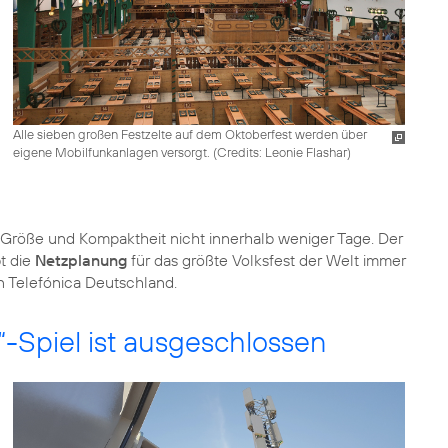
Alle sieben großen Festzelte auf dem Oktoberfest werden über
eigene Mobilfunkanlagen versorgt. (
Credits: Leonie Flashar
)
r Größe und Kompaktheit nicht innerhalb weniger Tage. Der
bt die
Netzplanung
für das größte Volksfest der Welt immer
n Telefónica Deutschland.
Spiel ist ausgeschlossen