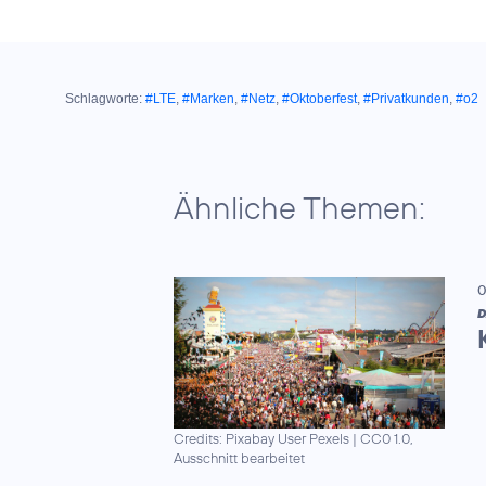
Schlagworte:
#LTE
,
#Marken
,
#Netz
,
#Oktoberfest
,
#Privatkunden
,
#o2
Ähnliche Themen:
0
D
Credits: Pixabay User Pexels
|
CC0 1.0,
Ausschnitt bearbeitet