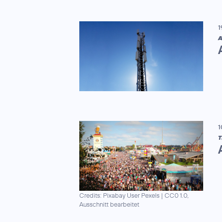
1
A
1
T
Credits: Pixabay User Pexels
|
CC0 1.0,
Ausschnitt bearbeitet