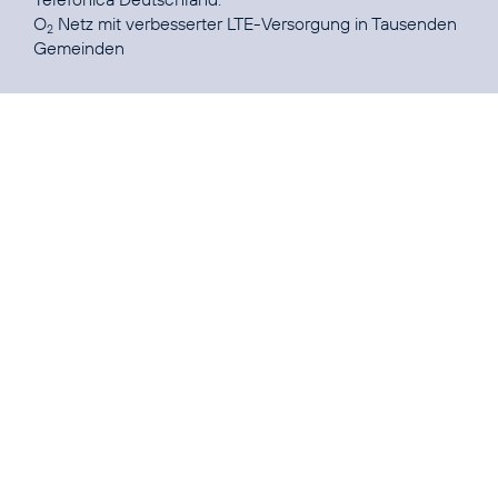
O
Netz mit verbesserter LTE-Versorgung in Tausenden
2
Gemeinden