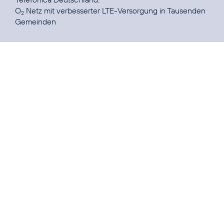
O
Netz mit verbesserter LTE-Versorgung in Tausenden
2
Gemeinden