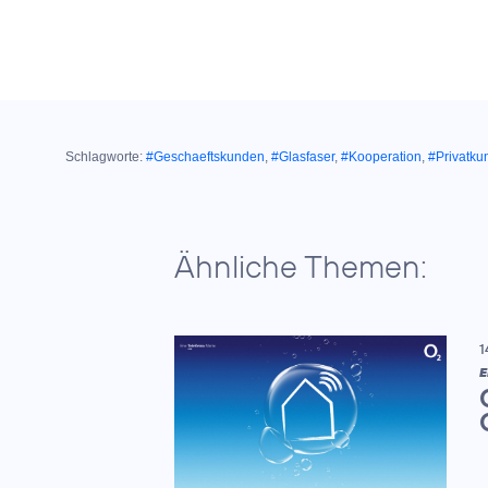
Schlagworte:
#Geschaeftskunden
,
#Glasfaser
,
#Kooperation
,
#Privatku
Ähnliche Themen:
1
E