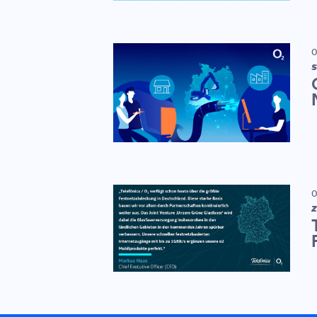
0
S
0
Z