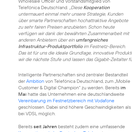
Wholesale Officer und Vorstandsmitglied von
Telefónica Deutschland.
„Diese
Kooperation
untermauert einmal mehr unsere Strategie, Kunden
über smarte Partnerschaften hochattraktive Angebote
zu sehr fairen Preisen anzubieten. Schon heute
verfügen wir dank der bewährten Zusammenarbeit mit
anderen Anbietern über ein
umfangreiches
Infrastruktur-Produktportfolio
im Festnetz-Bereich.
Das ist für uns die ideale Grundlage, innovative Produ
wir die nächste Stufe und lassen das Gigabit-Zeitalter f
Intelligente Partnerschaften sind zentraler Bestandteil
der
Ambition
von Telefónica Deutschland, zum „Mobile
Customer & Digital Champion“ zu werden. Bereits
im
Mai
hatte das Unternehmen eine deutschlandweite
Vereinbarung im Festnetzbereich mit Vodafone
geschlossen. Dabei sind höhere Geschwindigkeiten als
bei VDSL möglich.
Bereits
seit Jahren
besteht zudem eine umfassende