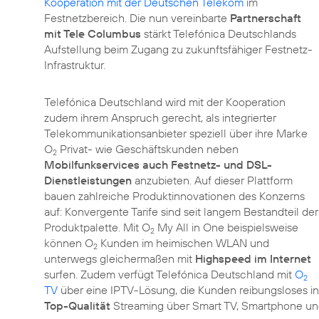
Kooperation mit der Deutschen Telekom
im
Festnetzbereich. Die nun vereinbarte
Partnerschaft
mit Tele Columbus
stärkt Telefónica Deutschlands
Aufstellung beim Zugang zu zukunftsfähiger Festnetz-
Infrastruktur.
Telefónica Deutschland wird mit der Kooperation
zudem ihrem Anspruch gerecht, als integrierter
Telekommunikationsanbieter speziell über ihre Marke
O
Privat- wie Geschäftskunden neben
2
Mobilfunkservices auch Festnetz- und DSL-
Dienstleistungen
anzubieten. Auf dieser Plattform
bauen zahlreiche Produktinnovationen des Konzerns
auf: Konvergente Tarife sind seit langem Bestandteil der
Produktpalette. Mit O
My All in One beispielsweise
2
können O
Kunden im heimischen WLAN und
2
unterwegs gleichermaßen mit
Highspeed im Internet
surfen. Zudem verfügt Telefónica Deutschland mit
O
2
TV
über eine IPTV-Lösung, die Kunden reibungsloses in
Top-Qualität
Streaming über Smart TV, Smartphone und