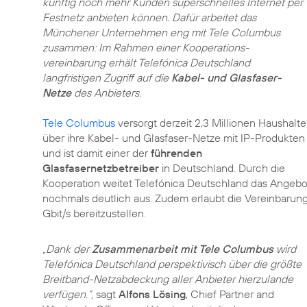
künftig noch mehr Kunden superschnelles Internet per
Festnetz anbieten können. Dafür arbeitet das
Münchener Unternehmen eng mit Tele Columbus
zusammen: Im Rahmen einer Kooperations­
vereinbarung erhält Telefónica Deutschland
langfristigen Zugriff auf die
Kabel- und Glasfaser-
Netze
des Anbieters.
Tele Columbus
versorgt derzeit 2,3 Millionen Haushalte
über ihre Kabel- und Glasfaser-Netze mit IP-Produkten
und ist damit einer der
führenden
Glasfasernetzbetreiber
in Deutschland. Durch die
Kooperation weitet Telefónica Deutschland das Angebot
nochmals deutlich aus. Zudem erlaubt die Vereinbarung
Gbit/s bereitzustellen.
„Dank der
Zusammenarbeit mit Tele Columbus
wird
Telefónica Deutschland perspektivisch über die größte
Breitband-Netzabdeckung aller Anbieter hierzulande
verfügen.“,
sagt
Alfons Lösing
, Chief Partner and