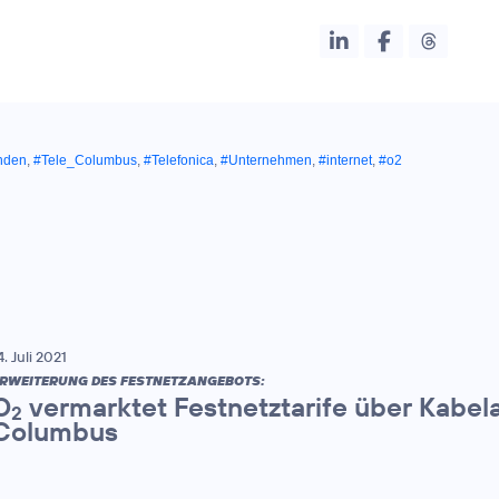
nden
,
#Tele_Columbus
,
#Telefonica
,
#Unternehmen
,
#internet
,
#o2
4. Juli 2021
RWEITERUNG DES FESTNETZANGEBOTS:
O
vermarktet Festnetztarife über Kabel
2
Columbus