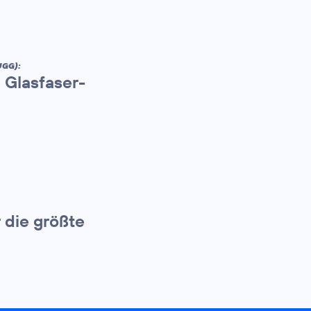
UGG):
 Glasfaser-
 die größte