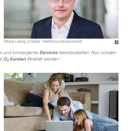
Alfons Lösing (
Credits: Telefónica Deutschland
)
kte und konvergente
Services
bereitzustellen. Nun zünden
ür
O
Kunden
Realität werden.“
2