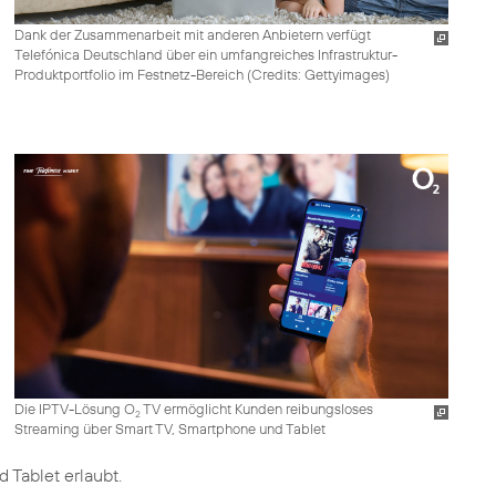
Dank der Zusammenarbeit mit anderen Anbietern verfügt
Telefónica Deutschland über ein umfangreiches Infrastruktur-
Produktportfolio im Festnetz-Bereich (
Credits: Gettyimages
)
Die IPTV-Lösung O
TV ermöglicht Kunden reibungsloses
2
Streaming über Smart TV, Smartphone und Tablet
 Tablet erlaubt.