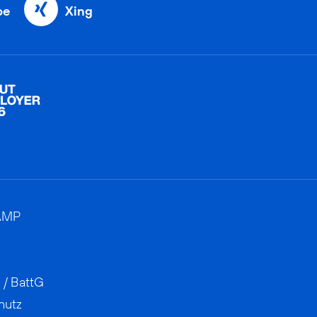
be
Xing
AMP
 / BattG
hutz