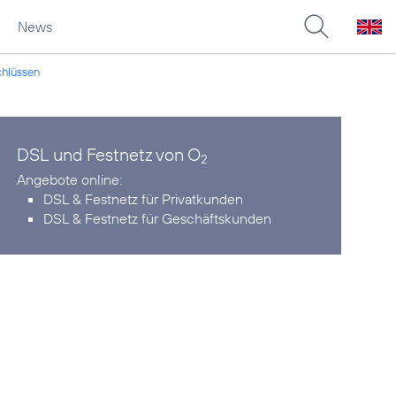
News
chlüssen
DSL und Festnetz von O
2
DSL & Festnetz für Privatkunden
DSL & Festnetz für Geschäftskunden