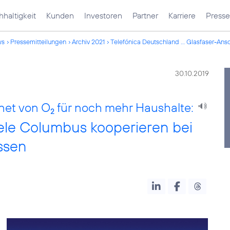
haltigkeit
Kunden
Investoren
Partner
Karriere
Presse
ws
Pressemitteilungen
Archiv 2021
Telefónica Deutschland ... Glasfaser-Ans
30.10.2019
rnet von O
für noch mehr Haushalte:
2
ele Columbus kooperieren bei
ssen