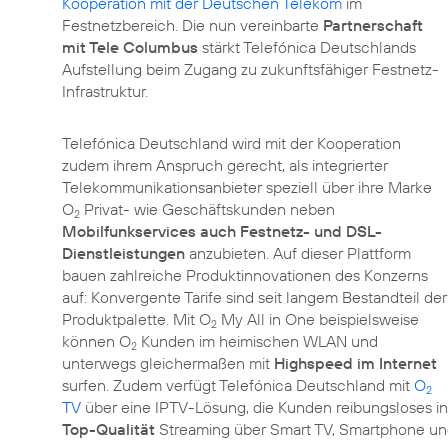
Kooperation mit der Deutschen Telekom
im
Festnetzbereich. Die nun vereinbarte
Partnerschaft
mit Tele Columbus
stärkt Telefónica Deutschlands
Aufstellung beim Zugang zu zukunftsfähiger Festnetz-
Infrastruktur.
Telefónica Deutschland wird mit der Kooperation
zudem ihrem Anspruch gerecht, als integrierter
Telekommunikationsanbieter speziell über ihre Marke
O
Privat- wie Geschäftskunden neben
2
Mobilfunkservices auch Festnetz- und DSL-
Dienstleistungen
anzubieten. Auf dieser Plattform
bauen zahlreiche Produktinnovationen des Konzerns
auf: Konvergente Tarife sind seit langem Bestandteil der
Produktpalette. Mit O
My All in One beispielsweise
2
können O
Kunden im heimischen WLAN und
2
unterwegs gleichermaßen mit
Highspeed im Internet
surfen. Zudem verfügt Telefónica Deutschland mit
O
2
TV
über eine IPTV-Lösung, die Kunden reibungsloses in
Top-Qualität
Streaming über Smart TV, Smartphone und