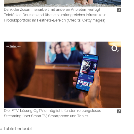
Dank der Zusammenarbeit mit anderen Anbietern verfügt
Telefónica Deutschland über ein umfangreiches Infrastruktur-
Produktportfolio im Festnetz-Bereich (
Credits: Gettyimages
)
Die IPTV-Lösung O
TV ermöglicht Kunden reibungsloses
2
Streaming über Smart TV, Smartphone und Tablet
 Tablet erlaubt.