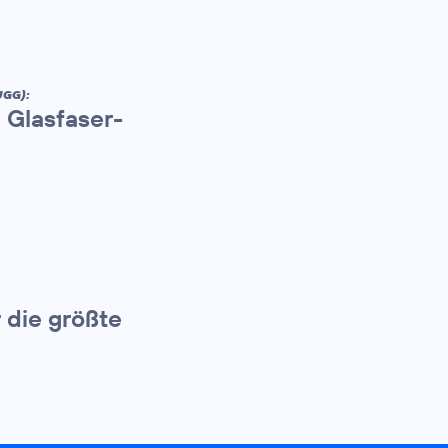
UGG):
 Glasfaser-
 die größte