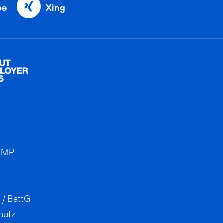
be
Xing
AMP
 / BattG
hutz