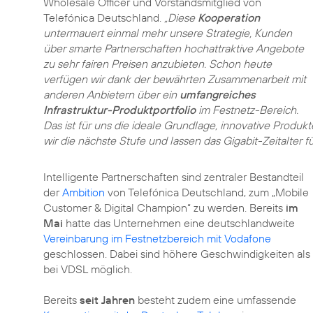
Wholesale Officer und Vorstandsmitglied von
Telefónica Deutschland.
„Diese
Kooperation
untermauert einmal mehr unsere Strategie, Kunden
über smarte Partnerschaften hochattraktive Angebote
zu sehr fairen Preisen anzubieten. Schon heute
verfügen wir dank der bewährten Zusammenarbeit mit
anderen Anbietern über ein
umfangreiches
Infrastruktur-Produktportfolio
im Festnetz-Bereich.
Das ist für uns die ideale Grundlage, innovative Produ
wir die nächste Stufe und lassen das Gigabit-Zeitalter f
Intelligente Partnerschaften sind zentraler Bestandteil
der
Ambition
von Telefónica Deutschland, zum „Mobile
Customer & Digital Champion“ zu werden. Bereits
im
Mai
hatte das Unternehmen eine deutschlandweite
Vereinbarung im Festnetzbereich mit Vodafone
geschlossen. Dabei sind höhere Geschwindigkeiten als
bei VDSL möglich.
Bereits
seit Jahren
besteht zudem eine umfassende