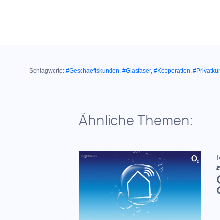
Schlagworte:
#Geschaeftskunden
,
#Glasfaser
,
#Kooperation
,
#Privatku
Ähnliche Themen:
1
E