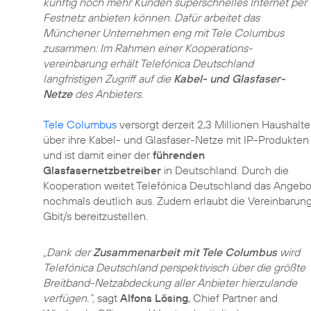
künftig noch mehr Kunden superschnelles Internet per
Festnetz anbieten können. Dafür arbeitet das
Münchener Unternehmen eng mit Tele Columbus
zusammen: Im Rahmen einer Kooperations­
vereinbarung erhält Telefónica Deutschland
langfristigen Zugriff auf die
Kabel- und Glasfaser-
Netze
des Anbieters.
Tele Columbus
versorgt derzeit 2,3 Millionen Haushalte
über ihre Kabel- und Glasfaser-Netze mit IP-Produkten
und ist damit einer der
führenden
Glasfasernetzbetreiber
in Deutschland. Durch die
Kooperation weitet Telefónica Deutschland das Angebot
nochmals deutlich aus. Zudem erlaubt die Vereinbarung
Gbit/s bereitzustellen.
„Dank der
Zusammenarbeit mit Tele Columbus
wird
Telefónica Deutschland perspektivisch über die größte
Breitband-Netzabdeckung aller Anbieter hierzulande
verfügen.“,
sagt
Alfons Lösing
, Chief Partner and