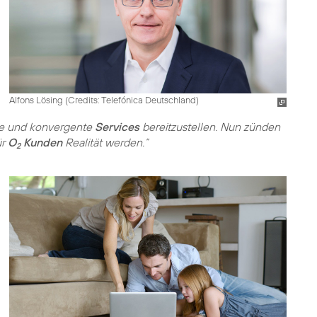
Alfons Lösing (
Credits: Telefónica Deutschland
)
kte und konvergente
Services
bereitzustellen. Nun zünden
ür
O
Kunden
Realität werden.“
2