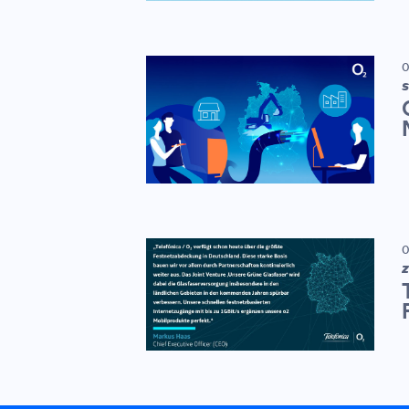
0
S
0
Z