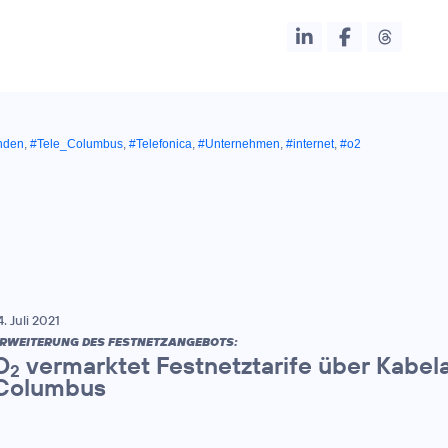
nden
,
#Tele_Columbus
,
#Telefonica
,
#Unternehmen
,
#internet
,
#o2
4. Juli 2021
RWEITERUNG DES FESTNETZANGEBOTS:
O
vermarktet Festnetztarife über Kabel
2
Columbus