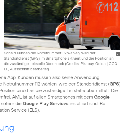
Sobald Kunden die Notrufnummer 112 wählen, wird der
Standortdienst (GPS) im Smartphone aktiviert und die Position an
die zuständige Leitstelle übermittelt (
Credits: Pixabay, Golda
|
CC0
1.0, Aussschnitt bearbeitet
)
igene App. Kunden müssen also keine Anwendung
die Notrufnummer 112 wählen, wird der Standortdienst (
GPS
)
sition direkt an die zuständige Leitstelle übermittelt. Die
enfrei. AML ist auf allen Smartphones mit dem
Google
, sofern die
Google Play Services
installiert sind. Bei
tion Service (ELS).
zung