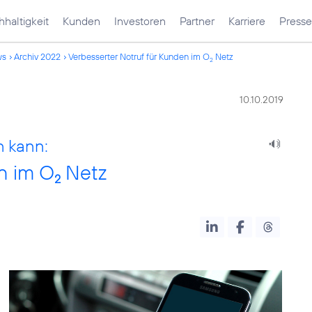
haltigkeit
Kunden
Investoren
Partner
Karriere
Presse
ws
Archiv 2022
Verbesserter Notruf für Kunden im O
Netz
2
10.10.2019
n kann:
n im O
Netz
2