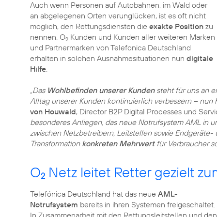
Auch wenn Personen auf Autobahnen, im Wald oder
an abgelegenen Orten verunglücken, ist es oft nicht
möglich, den Rettungsdiensten die
exakte Position
zu
nennen. O
Kunden und Kunden aller weiteren Marken
2
und Partnermarken von Telefonica Deutschland
erhalten in solchen Ausnahmesituationen nun
digitale
Hilfe
.
„Das
Wohlbefinden unserer Kunden
steht für uns an e
Alltag unserer Kunden kontinuierlich verbessern – nun he
von Houwald
, Director B2P Digital Processes und Serv
besonderes Anliegen, das neue Notrufsystem AML in un
zwischen Netzbetreibern, Leitstellen sowie Endgeräte- u
Transformation
konkreten Mehrwert
für Verbraucher sc
O
Netz leitet Retter gezielt zu
2
Telefónica Deutschland hat das neue
AML-
Notrufsystem
bereits in ihren Systemen freigeschaltet.
In Zusammenarbeit mit den Rettungsleitstellen und den