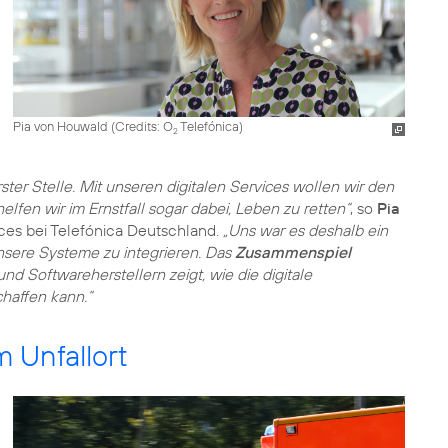
Pia von Houwald (
Credits: O
Telefónica
)
2
rster Stelle. Mit unseren digitalen Services wollen wir den
lfen wir im Ernstfall sogar dabei, Leben zu retten“
, so
Pia
ices bei Telefónica Deutschland.
„Uns war es deshalb ein
sere Systeme zu integrieren. Das
Zusammenspiel
nd Softwareherstellern zeigt, wie die digitale
haffen kann.“
m Unfallort