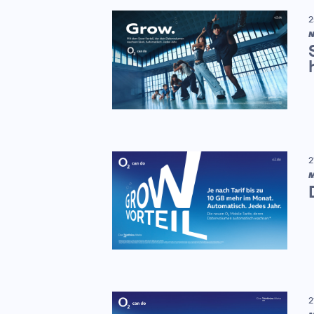
2
N
2
M
2