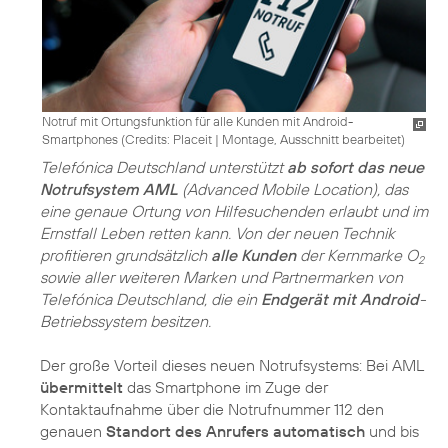
Notruf mit Ortungsfunktion für alle Kunden mit Android-
Smartphones (
Credits: Placeit
|
Montage, Ausschnitt bearbeitet
)
Telefónica Deutschland unterstützt
ab sofort das neue
Notrufsystem AML
(Advanced Mobile Location), das
eine genaue Ortung von Hilfesuchenden erlaubt und im
Ernstfall Leben retten kann. Von der neuen Technik
profitieren grundsätzlich
alle Kunden
der Kernmarke O
2
sowie aller weiteren Marken und Partnermarken von
Telefónica Deutschland, die ein
Endgerät mit Android
-
Betriebssystem besitzen.
Der große Vorteil dieses neuen Notrufsystems: Bei AML
übermittelt
das Smartphone im Zuge der
Kontaktaufnahme über die Notrufnummer 112 den
genauen
Standort des Anrufers automatisch
und bis