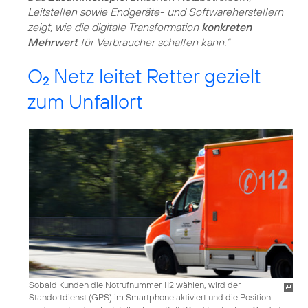
Leitstellen sowie Endgeräte- und Softwareherstellern
zeigt, wie die digitale Transformation
konkreten
Mehrwert
für Verbraucher schaffen kann.“
O
Netz leitet Retter gezielt
2
zum Unfallort
Sobald Kunden die Notrufnummer 112 wählen, wird der
Standortdienst (GPS) im Smartphone aktiviert und die Position