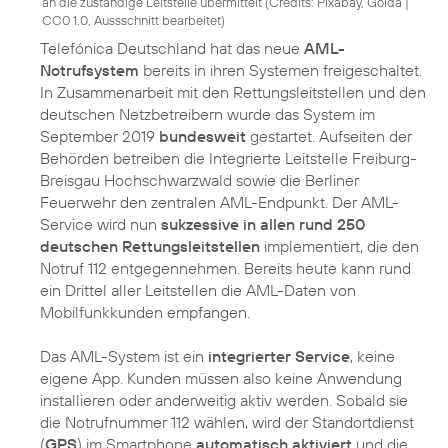
an die zuständige Leitstelle übermittelt (
Credits: Pixabay, Golda
|
CC0 1.0, Aussschnitt bearbeitet
)
Telefónica Deutschland hat das neue
AML-
Notrufsystem
bereits in ihren Systemen freigeschaltet.
In Zusammenarbeit mit den Rettungsleitstellen und den
deutschen Netzbetreibern wurde das System im
September 2019
bundesweit
gestartet. Aufseiten der
Behörden betreiben die Integrierte Leitstelle Freiburg-
Breisgau Hochschwarzwald sowie die Berliner
Feuerwehr den zentralen AML-Endpunkt. Der AML-
Service wird nun
sukzessive in allen rund 250
deutschen Rettungsleitstellen
implementiert, die den
Notruf 112 entgegennehmen. Bereits heute kann rund
ein Drittel aller Leitstellen die AML-Daten von
Mobilfunkkunden empfangen.
Das AML-System ist ein
integrierter Service
, keine
eigene App. Kunden müssen also keine Anwendung
installieren oder anderweitig aktiv werden. Sobald sie
die Notrufnummer 112 wählen, wird der Standortdienst
(
GPS
) im Smartphone
automatisch aktiviert
und die