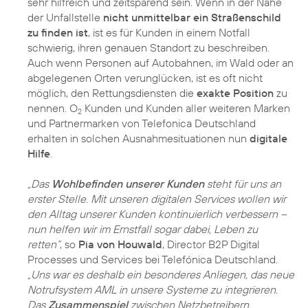
sehr hilfreich und zeitsparend sein. Wenn in der Nähe
der Unfallstelle
nicht unmittelbar ein Straßenschild
zu finden ist
, ist es für Kunden in einem Notfall
schwierig, ihren genauen Standort zu beschreiben.
Auch wenn Personen auf Autobahnen, im Wald oder an
abgelegenen Orten verunglücken, ist es oft nicht
möglich, den Rettungsdiensten die
exakte Position
zu
nennen. O
Kunden und Kunden aller weiteren Marken
2
und Partnermarken von Telefonica Deutschland
erhalten in solchen Ausnahmesituationen nun
digitale
Hilfe
.
„Das
Wohlbefinden unserer Kunden
steht für uns an
erster Stelle. Mit unseren digitalen Services wollen wir
den Alltag unserer Kunden kontinuierlich verbessern –
nun helfen wir im Ernstfall sogar dabei, Leben zu
retten“
, so
Pia von Houwald
, Director B2P Digital
Processes und Services bei Telefónica Deutschland.
„Uns war es deshalb ein besonderes Anliegen, das neue
Notrufsystem AML in unsere Systeme zu integrieren.
Das
Zusammenspiel
zwischen Netzbetreibern,