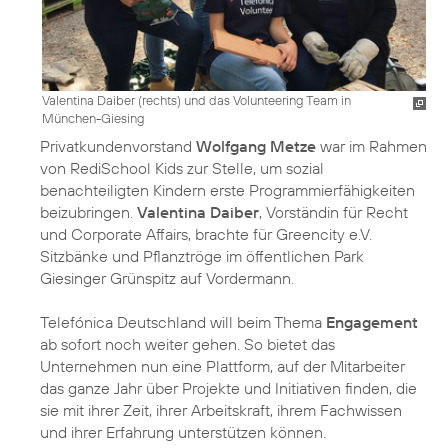
Valentina Daiber (rechts) und das Volunteering Team in
München-Giesing
Privatkundenvorstand
Wolfgang Metze
war im Rahmen
von RediSchool Kids zur Stelle, um sozial
benachteiligten Kindern erste Programmierfähigkeiten
beizubringen.
Valentina Daiber
, Vorständin für Recht
und Corporate Affairs, brachte für Greencity e.V.
Sitzbänke und Pflanztröge im öffentlichen Park
Giesinger Grünspitz auf Vordermann.
Telefónica Deutschland will beim Thema
Engagement
ab sofort noch weiter gehen. So bietet das
Unternehmen nun eine Plattform, auf der Mitarbeiter
das ganze Jahr über Projekte und Initiativen finden, die
sie mit ihrer Zeit, ihrer Arbeitskraft, ihrem Fachwissen
und ihrer Erfahrung unterstützen können.