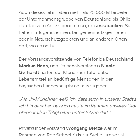
Auch dieses Jahr haben mehr als 25.000 Mitarbeiter
der Unternehmensgruppe von Deutschland bis Chile
den Tag zum Anlass genommen, um
anzupacken
. Sie
halfen in Jugendzentren, bei gemeinnützigen Tafeln
oder in Naturschutzgebieten und an anderen Orten –
dort, wo es nottut.
Der Vorstandsvorsitzende von Telefónica Deutschland
Markus Haas
, und Personalvorständin
Nicole
Gerhardt
halfen der Münchner Tafel dabei,
Lebensmittel an bedürftige Menschen in der
bayrischen Landeshauptstadt auszugeben.
„Als Ur-Münchner weiß ich, dass auch in unserer Stadt
Ich bin dankbar, dass ich heute im Rahmen unseres Glo
ehrenamtlich Tätigkeiten unterstützen darf.“
Privatkundenvorstand
Wolfgang Metze
war im
Rahmen von RediSchool Kids zur Stelle, um sozial