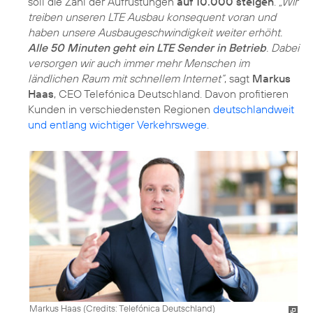
soll die Zahl der Aufrüstungen
auf 10.000 steigen
.
„Wir
treiben unseren LTE Ausbau konsequent voran und
haben unsere Ausbaugeschwindigkeit weiter erhöht.
Alle 50 Minuten geht ein LTE Sender in Betrieb
. Dabei
versorgen wir auch immer mehr Menschen im
ländlichen Raum mit schnellem Internet“
, sagt
Markus
Haas
, CEO Telefónica Deutschland. Davon profitieren
Kunden in verschiedensten Regionen
deutschlandweit
und entlang wichtiger Verkehrswege
.
Markus Haas (
Credits: Telefónica Deutschland
)