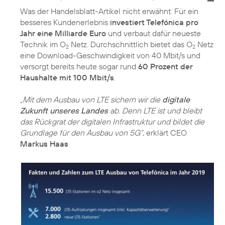
Was der Handelsblatt-Artikel nicht erwähnt: Für ein
besseres Kundenerlebnis
investiert Telefónica pro
Jahr eine Milliarde Euro
und verbaut dafür neueste
Technik im O
Netz. Durchschnittlich bietet das O
Netz
2
2
eine Download-Geschwindigkeit von 40 Mbit/s und
versorgt bereits heute sogar rund
60 Prozent der
Haushalte mit 100 Mbit/s
.
„Mit dem Ausbau von LTE sichern wir die
digitale
Zukunft unseres Landes
ab. Denn LTE ist und bleibt
das Rückgrat der digitalen Infrastruktur und bildet die
Grundlage für den Ausbau von 5G“
, erklärt CEO
Markus Haas
.