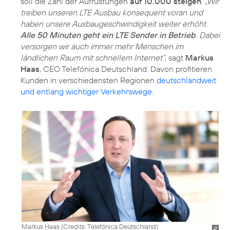
soll die Zahl der Aufrüstungen
auf 10.000 steigen
.
„Wir
treiben unseren LTE Ausbau konsequent voran und
haben unsere Ausbaugeschwindigkeit weiter erhöht.
Alle 50 Minuten geht ein LTE Sender in Betrieb
. Dabei
versorgen wir auch immer mehr Menschen im
ländlichen Raum mit schnellem Internet“
, sagt
Markus
Haas
, CEO Telefónica Deutschland. Davon profitieren
Kunden in verschiedensten Regionen
deutschlandweit
und entlang wichtiger Verkehrswege
.
Markus Haas (
Credits: Telefónica Deutschland
)