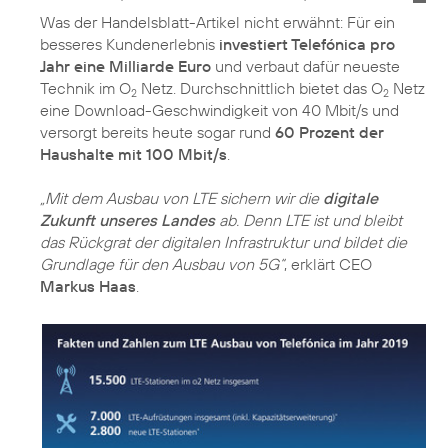
Was der Handelsblatt-Artikel nicht erwähnt: Für ein
besseres Kundenerlebnis
investiert Telefónica pro
Jahr eine Milliarde Euro
und verbaut dafür neueste
Technik im O
Netz. Durchschnittlich bietet das O
Netz
2
2
eine Download-Geschwindigkeit von 40 Mbit/s und
versorgt bereits heute sogar rund
60 Prozent der
Haushalte mit 100 Mbit/s
.
„Mit dem Ausbau von LTE sichern wir die
digitale
Zukunft unseres Landes
ab. Denn LTE ist und bleibt
das Rückgrat der digitalen Infrastruktur und bildet die
Grundlage für den Ausbau von 5G“
, erklärt CEO
Markus Haas
.