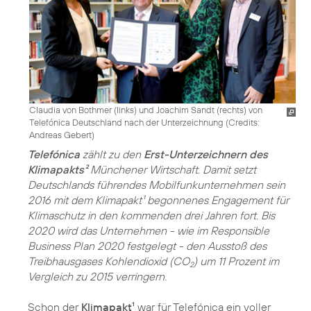
Claudia von Bothmer (links) und Joachim Sandt (rechts) von
Telefónica Deutschland nach der Unterzeichnung (
Credits:
Andreas Gebert
)
Telefónica
zählt zu den
Erst-Unterzeichnern des
Klimapakts²
Münchener Wirtschaft. Damit setzt
Deutschlands führendes Mobilfunkunternehmen sein
2016 mit dem Klimapakt¹ begonnenes Engagement für
Klimaschutz in den kommenden drei Jahren fort. Bis
2020 wird das Unternehmen - wie im
Responsible
Business Plan 2020
festgelegt - den Ausstoß des
Treibhausgases Kohlendioxid (CO
) um 11 Prozent im
2
Vergleich zu 2015 verringern.
Schon der
Klimapakt¹
war für Telefónica ein voller