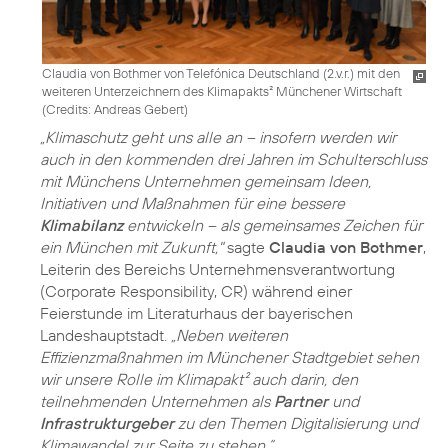
Claudia von Bothmer von Telefónica Deutschland (2.v.r.) mit den
weiteren Unterzeichnern des Klimapakts² Münchener Wirtschaft
(
Credits: Andreas Gebert
)
„Klimaschutz geht uns alle an – insofern werden wir
auch in den kommenden drei Jahren im Schulterschluss
mit Münchens Unternehmen gemeinsam Ideen,
Initiativen und Maßnahmen für eine bessere
Klimabilanz
entwickeln – als gemeinsames Zeichen für
ein München mit Zukunft,"
sagte
Claudia von Bothmer
,
Leiterin des Bereichs Unternehmensverantwortung
(Corporate Responsibility, CR) während einer
Feierstunde im Literaturhaus der bayerischen
Landeshauptstadt.
„Neben weiteren
Effizienzmaßnahmen im Münchener Stadtgebiet sehen
wir unsere Rolle im Klimapakt² auch darin, den
teilnehmenden Unternehmen als
Partner
und
Infrastrukturgeber
zu den Themen Digitalisierung und
Klimawandel zur Seite zu stehen.“